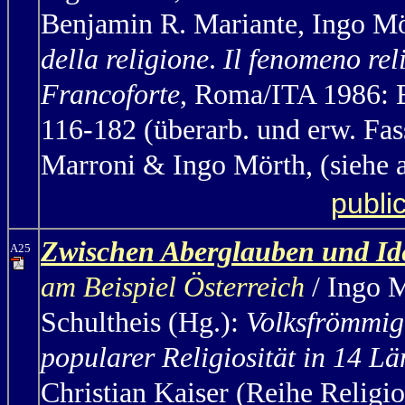
Benjamin R. Mariante, Ingo Mö
della religione
.
Il fenomeno reli
Francoforte
, Roma/ITA 1986: E
116-182 (überarb. und erw. Fa
Marroni & Ingo Mörth,
(siehe
publi
Zwischen Aberglauben und Id
A25
am Beispiel Österreich
/ Ingo 
Schultheis (Hg.):
Volksfrömmigk
popularer Religiosität in 14 L
Christian Kaiser (Reihe Religi