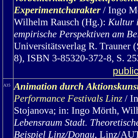
Experimentcharakter
/ Ingo M
Wilhelm Rausch (Hg.):
Kultur 
empirische Perspektiven am Be
Universitätsverlag R. Trauner (
8), ISBN 3-85320-372-8, S. 2
publi
Animation durch Aktionskuns
A35
Performance Festivals Linz
/ I
Stojanova; in: Ingo Mörth, Wi
Lebensraum Stadt. Theoretisch
Beispiel Linz/Donau
, Linz/AUT