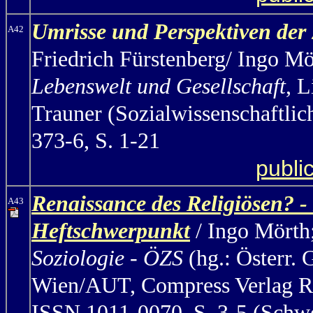
Umrisse und Perspektiven der 
A42
Friedrich Fürstenberg/ Ingo Mö
Lebenswelt und Gesellschaft
, 
Trauner (Sozialwissenschaftlic
373-6, S. 1-21
publi
Renaissance des Religiösen?
-
A43
Heftschwerpunkt
/ Ingo Mörth
Soziologie - ÖZS
(hg.: Österr. 
Wien/AUT, Compress Verlag Rom
ISSN 1011-0070, S. 3-5 (Schw