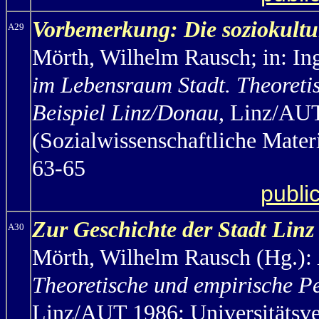
Vorbemerku
ng: Die soziokultu
A29
Mörth,
Wilhelm Rausch; in: In
im Lebensraum Stadt. Theoreti
Beispiel Linz/Donau
, Linz/AUT
(Sozialwissenschaftliche Mater
63-65
publi
Zur Geschichte der Stadt Linz
A30
Mörth, Wilhelm Rausch (Hg.):
Theoretische und empirische P
Linz/AUT 1986: Universitätsver