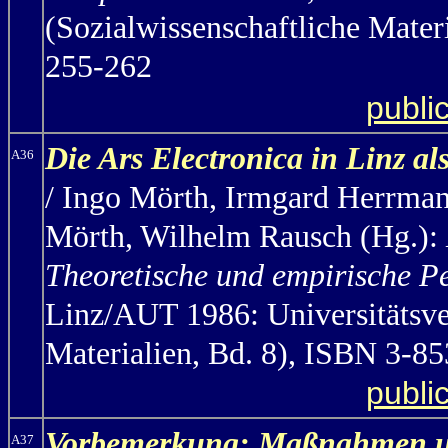
(Sozialwissenschaftliche Mater
255-262
publi
Die Ars Electronica in Linz a
A36
/ Ingo Mörth,
Irmgard Herrmann
Mörth, Wilhelm Rausch (Hg.):
Theoretische und empirische P
Linz/AUT 1986: Universitätsver
Materialien, Bd. 8), ISBN 3-8
publi
Vorbemerkung:
Maßnahmen und
A37