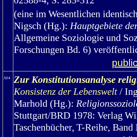
02588-4, S. 285-312
(eine im Wesentlichen identisc
Nigsch (Hg.):
Hauptgebiete der
Allgemeine Soziologie und Soz
Forschungen Bd. 6) veröffentli
publi
Zur Konstitutionsanalyse rel
A04
Konsistenz der Lebenswelt
/ In
Marhold (Hg.):
Religionssoziol
Stuttgart/BRD 1978: Verlag W
Taschenbücher, T-Reihe, Band 