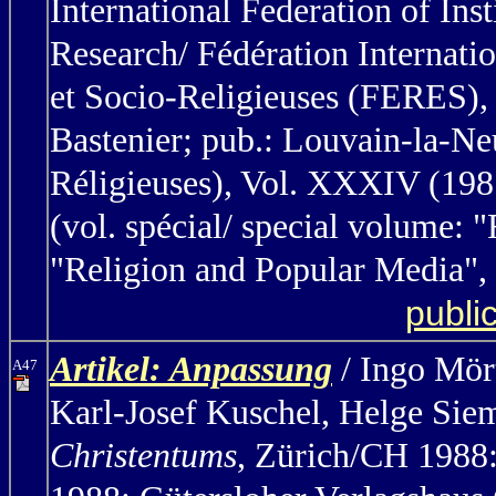
International Federation of Ins
Research/ Fédération Internatio
et Socio-Religieuses (FERES), 
Bastenier; pub.: Louvain-la-Ne
Réligieuses), Vol. XXXIV (198
(vol. spécial/ special volume: 
"Religion and Popular Media", h
publi
Artikel: Anpassung
/ Ingo Mör
A47
Karl-Josef Kuschel, Helge Sie
Christentums
, Zürich/CH 1988