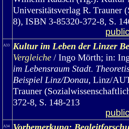
Universitätsverlag R. Trauner (
8), ISBN 3-85320-372-8, S. 1
publi
Kultur im Leben der Linzer B
A33
Vergleiche
/ Ingo Mörth
;
in: In
im Lebensraum Stadt. Theoreti
Beispiel Linz/Donau
, Linz/AUT
Trauner (Sozialwissenschaftlic
372-8, S. 148-213
publi
Vorbemerkung: Begleitforschu
A34