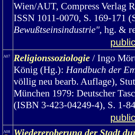
Wien/AUT, Compress Verlag Rom
ISSN 1011-0070, S. 169-171 
Bewußtseinsindustrie"
, hg. & r
publi
Religionssoziologie
/ Ingo Mör
A07
König (Hg.):
Handbuch der Emp
völlig neu bearb. Auflage), St
München 1979: Deutscher Tasc
(ISBN 3-423-04249-4), S. 1-8
publi
Wiedereroberung der Stadt du
A08