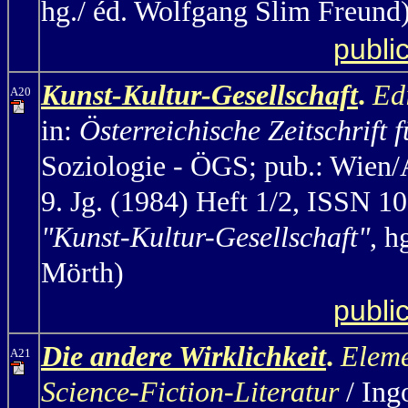
hg./ éd. Wolfgang Slim Freund
publi
Kunst-Kultur-Gesellschaft
.
Edi
A20
in:
Österreichische Zeitschrift 
Soziologie - ÖGS; pub.: Wien
9. Jg. (1984) Heft 1/2, ISSN 1
"Kunst-Kultur-Gesellschaft"
, h
Mörth)
publi
Die andere Wirklichkeit
.
Eleme
A21
Science-Fiction-Literatur
/ Ing