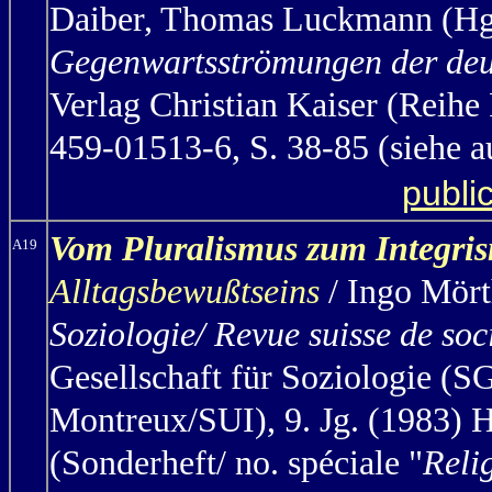
Daiber, Thomas Luckmann (Hg
Gegenwartsströmungen der deu
Verlag Christian Kaiser (Reihe
459-01513-6, S. 38-85 (
siehe 
publi
Vom Pluralismus zum Integri
A19
Alltagsbewußtseins
/ Ingo Mört
Soziologie/ Revue suisse de soc
Gesellschaft für Soziologie (SG
Montreux/SUI), 9. Jg. (1983) 
(Sonderheft/ no. spéciale "
Reli