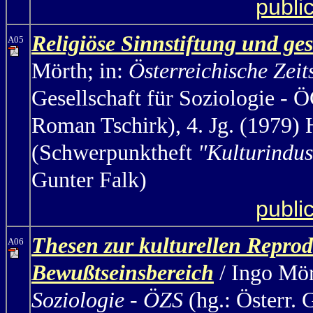
publi
Religiöse Sinnstiftung und ges
A05
Mörth;
in:
Österreichische Zeit
Gesellschaft für Soziologie -
Roman Tschirk), 4. Jg. (1979) 
(Schwerpunktheft
"Kulturindus
Gunter Falk)
publi
Thesen zur kulturellen Reprod
A06
Bewußtseinsbereich
/ Ingo Mö
Soziologie - ÖZS
(hg.: Österr. 