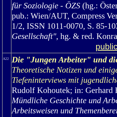
für Soziologie - ÖZS
(hg.: Öste
pub.: Wien/AUT, Compress Verl
1/2, ISSN 1011-0070, S. 85-1
Gesellschaft"
, hg. & red. Kon
publi
Die "Jungen Arbeiter" und di
A22
Theoretische Notizen und eini
Tiefeninterviews mit jugendlic
Rudolf Kohoutek; in: Gerhard B
Mündliche Geschichte und Arbe
Arbeitsweisen und Themenberei