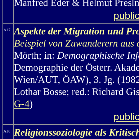
Manfred Eder & Helmut Preslm
publi
Aspekte der Migration und Pr
A17
Beispiel von Zuwanderern aus 
Mörth;
in:
Demographische Inf
Demographie der Österr. Akad
Wien/AUT, ÖAW), 3. Jg. (1982)
Lothar Bosse; red.: Richard Gi
G-4
)
publi
Religionssoziologie als Kritis
A18