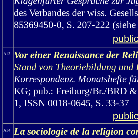
Klagenfurter Gespräche zur J
des Verbandes der wiss. Gesel
85369450-0, S. 207-222 (siehe
publi
Vor einer Renaissance der Rel
A13
Stand von Theoriebildung und
Korrespondenz. Monatshefte für
KG; pub.: Freiburg/Br./BRD & 
1, ISSN 0018-0645, S. 33-37
publi
La sociologie de la religion c
A14