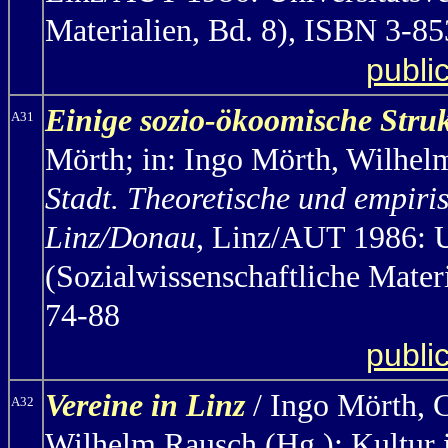
Materialien, Bd. 8), ISBN 3-85
publi
Einige sozio-ökoomische Stru
A31
Mörth;
in: Ingo Mörth, Wilhel
Stadt. Theoretische und empiri
Linz/Donau
, Linz/AUT 1986: U
(Sozialwissenschaftliche Mater
74-88
publi
Vereine in Linz
/ Ingo Mörth,
C
A32
Wilhelm Rausch (Hg.): Kultur