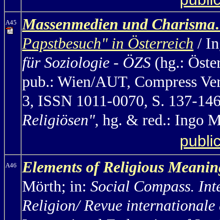
Massenmedien und Charisma
.
A45
Papstbesuch" in Österreich
/ I
für Soziologie - ÖZS
(hg.: Öste
pub.: Wien/AUT, Compress Verl
3, ISSN 1011-0070, S. 137-14
Religiösen"
, hg. & red.: Ingo M
publi
Elements of Religious Meaning
A46
Mörth;
in:
Social Compass. Int
Religion/ Revue internationale 