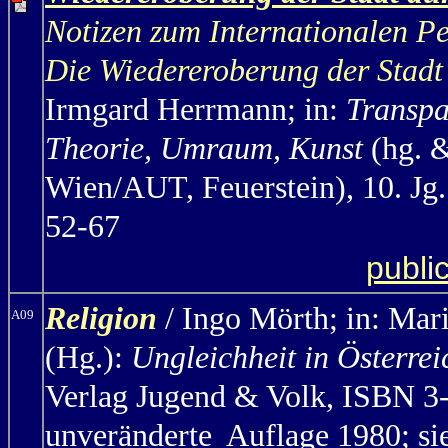
Notizen zum Internationalen Pe
Die Wiedereroberung der Stadt
Irmgard Herrmann; in:
Transpa
Theorie, Umraum, Kunst
(hg. &
Wien/AUT, Feuerstein), 10. Jg
52-67
publi
Religion
/ Ingo Mörth;
in: Mar
A09
(Hg.):
Ungleichheit in Österrei
Verlag Jugend & Volk, ISBN 3-
unveränderte Auflage 1980; si