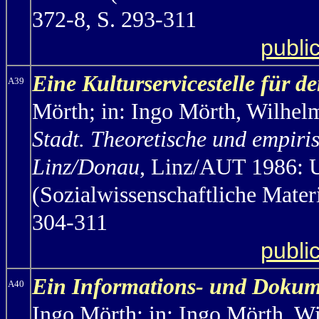
372-8, S. 293-311
publi
Eine Kulturservicestelle für 
A39
Mörth; in: Ingo Mörth, Wilhel
Stadt. Theoretische und empiri
Linz/Donau
, Linz/AUT 1986: U
(Sozialwissenschaftliche Mater
304-311
publi
Ein Informations- und Dokume
A40
Ingo Mörth;
in: Ingo Mörth, W