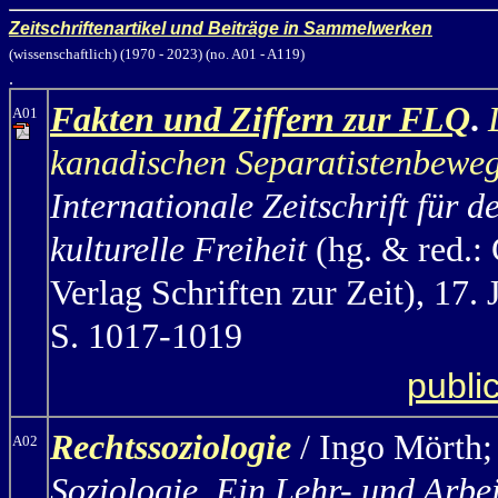
Zeitschriftenartikel und Beiträge in Sammelwerken
(wissenschaftlich) (1970 - 2023) (no. A01 - A119)
.
Fakten und Ziffern zur FLQ
.
A01
kanadischen Separatistenbewe
Internationale Zeitschrift für d
kulturelle Freiheit
(hg. & red.:
Verlag Schriften zur Zeit), 17.
S. 1017-1019
publi
Rechtssoziologie
/ Ingo Mörth
;
A02
Soziologie. Ein Lehr- und Arbe