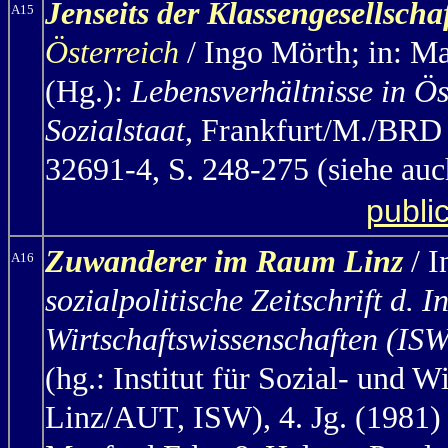
Jenseits der Klassengesellscha
A15
Österreich
/ Ingo Mörth
; in: M
(Hg.):
Lebensverhältnisse in Ös
Sozialstaat
, Frankfurt/M./BRD
32691-4, S. 248-275 (siehe au
publi
Zuwanderer im Raum Linz
/ 
A16
sozialpolitische Zeitschrift d. In
Wirtschaftswissenschaften (IS
(hg.: Institut für Sozial- und 
Linz/AUT, ISW), 4. Jg. (1981) 