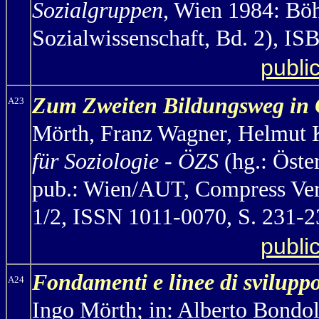
Sozialgruppen
, Wien 1984: Böh
Sozialwissenschaft, Bd. 2), I
publi
Zum Zweiten Bildungsweg in Ö
A23
Mörth
, Franz Wagner, Helmut 
für Soziologie - ÖZS
(hg.: Öste
pub.: Wien/AUT, Compress Verl
1/2, ISSN 1011-0070, S. 231-2
publi
Fondamenti e linee di sviluppo 
A24
Ingo Mörth
;
in: Alberto Bondol