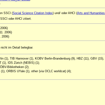
)
ken SSCI (
Social Science Citation Index
) und/ oder AHCI (
Arts and Humanities 
SSCI oder AHCI zitiert.
. 2006)
 11. 2006)
1. 2006)
. nicht im Detail belegbar.
rlin (1), TIB Hannover (1), KOBV Berlin-Brandenburg (9), HBZ (11), GBV (15)
 (1), IDS Zürich (NEBIS) (1);
 ÖBV-Bibliotheken (2);
(1), ORBIS UYale (1), other (via OCLC worldcat) (4);