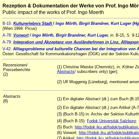
Rezeption & Dokumentation der Werke von Prof. Ingo Mör
Public impact of the works of Prof. Ingo Moerth
B-15:
Kulturerlebnis Stadt
/
Ingo Mörth, Birgit Brandner, Kurt Luger (Hg
(Wien 1994: Picus)
A-78:
Vorwort
/ Ingo Mörth, Birgit Brandner, Kurt Luger
,
in: B-15, S. 9-1
A-79:
Integration und Akzeptanz von AusländerInnen in Li
nz
.
Alltagspr
V-42:
Alltagsprobleme und kulturelle Chancen bei der Integration von 
Österr. Gesellschaft für Kommunikationsfragen (ÖGK) und der Sektion Kult
Rezensionen/
(1) Christine Weiske (Chemnitz), in:
Kölner Ze
Presseberichte
Abstracts
/ subscribers only) (ger);
(2)
(2) Ulf Wuggenig (Lüneburg), mentioned amon
Abstracts
(1) Ein digitaler
Abstract
(dt.) zum Buch (B-15
(8)
(2) Ein digitaler
Abstract
(dt.) zum Artikel (A
(3) (Buch B-15) in: Archiv der Sektion Kultu
(4) (Buch B-15):
Fodok Universität Salzburg
;
(5) Buch:
http://fodok.jku.at/fodok/publikat
(6) Vorwort:
http://fodok.jku.at/fodok/publik
(7) Artikel:
http://fodok.jku.at/fodok/publika