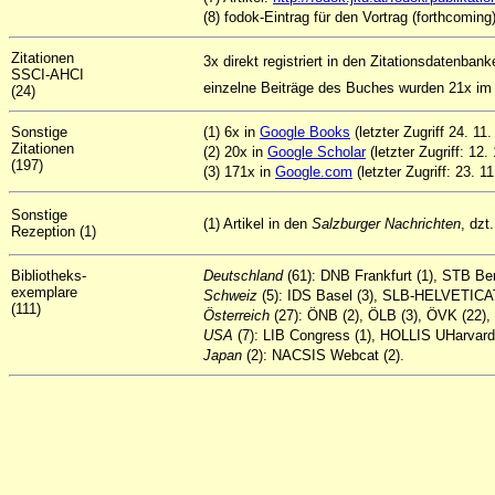
(8)
fodok-Eintrag für den Vortrag (forthcoming
Zitationen
3x direkt registriert in den Zitationsdatenban
SSCI-AHCI
einzelne Beiträge des Buches wurden 21x im 
(24)
Sonstige
(1) 6x in
Google Books
(letzter Zugriff 24. 11
Zitationen
(2) 20x in
Google Scholar
(letzter Zugriff: 12.
(197)
(3) 171x in
Google.com
(letzter Zugriff: 23. 1
Sonstige
(1) Artikel in den
Salzburger Nachrichten
, dzt
Rezeption (1)
Bibliotheks-
Deutschland
(61): DNB Frankfurt (1), STB Be
exemplare
Schweiz
(5): IDS Basel (3), SLB-HELVETICAT
(111)
Österreich
(27): ÖNB (2), ÖLB (3), ÖVK (22),
USA
(7): LIB Congress (1), HOLLIS UHarvard 
Japan
(2): NACSIS Webcat (2).