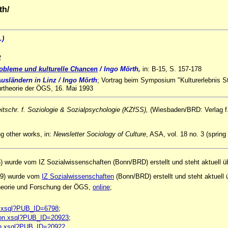
th/
.)
2
obleme und kulturelle Chancen
/ Ingo Mörth,
in: B-15, S. 157-178
Ausländern in Linz / Ingo Mörth
; Vortrag beim Symposium "Kulturerlebnis Stad
urtheorie der ÖGS, 16. Mai 1993
itschr. f. Soziologie & Sozialpsychologie
(KZfSS),
(Wiesbaden/BRD: Verlag f. 
g other works, in:
Newsletter Sociology of Culture
, ASA, vol. 18 no. 3 (sprin
) wurde vom IZ Sozialwissenschaften (Bonn/BRD) erstellt und steht aktuell 
-79) wurde vom
IZ Sozialwissenschaften
(Bonn/BRD) erstellt und steht aktuel
rtheorie und Forschung der ÖGS,
online
;
ion.xsql?PUB_ID=6798
;
ation.xsql?PUB_ID=20923
;
tion.xsql?PUB_ID=20922
.