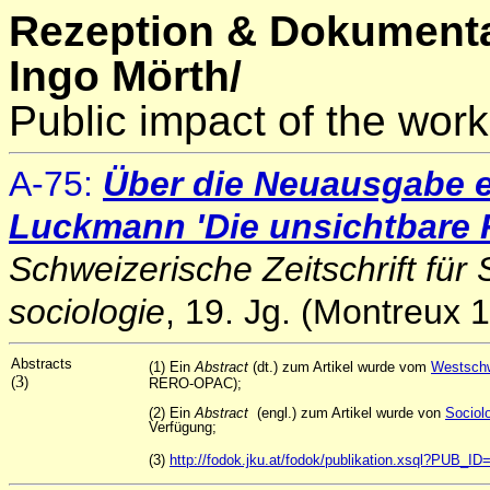
Rezeption & Dokumenta
Ingo Mörth/
Public impact of the work
A
-75:
Über die Neuausgabe 
Luckmann 'Die unsichtbare R
Schweizerische Zeitschrift für
sociologie
, 19. Jg. (Montreux 
Abstracts
(1) Ein
Abstract
(dt.) zum Artikel wurde vom
Westschw
3
(
)
RERO-OPAC);
(2) Ein
Abstract
(engl.) zum Artikel wurde von
Sociol
Verfügung;
(3)
http://fodok.jku.at/fodok/publikation.xsql?PUB_I