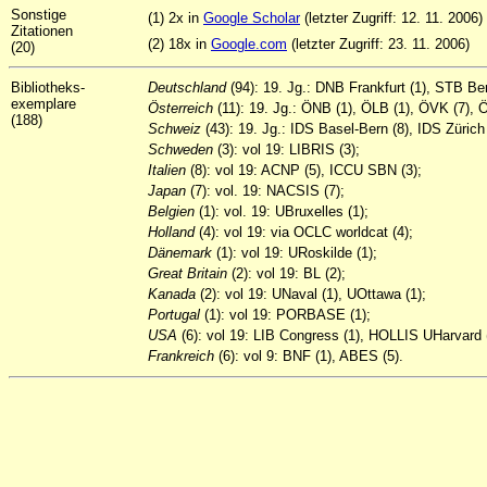
Sonstige
(1) 2x in
Google Scholar
(letzter Zugriff: 12. 11. 2006)
Zitationen
(2) 18x in
Google.com
(letzter Zugriff: 23. 11. 2006)
(20)
Bibliotheks-
Deutschland
(94): 19. Jg.: DNB Frankfurt (1), STB B
exemplare
Österreich
(11): 19. Jg.: ÖNB (1), ÖLB (1), ÖVK (7), Ö
(188)
Schweiz
(43): 19. Jg.: IDS Basel-Bern (8), IDS Züri
Schweden
(3): vol 19: LIBRIS (3);
Italien
(8): vol 19: ACNP (5), ICCU SBN (3);
Japan
(7): vol. 19: NACSIS (7);
Belgien
(1): vol. 19: UBruxelles (1);
Holland
(4): vol 19: via OCLC worldcat (4);
Dänemark
(1): vol 19: URoskilde (1);
Great
Britain
(2): vol 19: BL (2);
Kanada
(2): vol 19: UNaval (1), UOttawa (1);
Portugal
(1): vol 19: PORBASE (1);
USA
(6): vol 19: LIB Congress (1), HOLLIS UHarvard (
Frankreich
(6): vol 9: BNF (1), ABES (5).