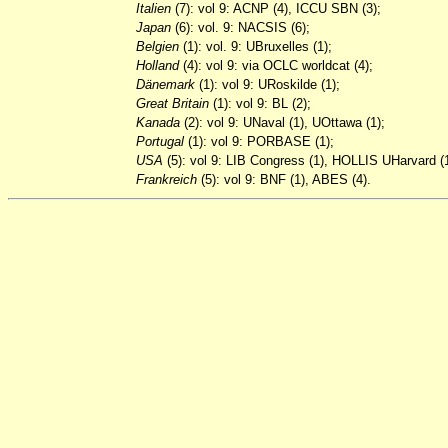
Italien
(7): vol 9: ACNP (4), ICCU SBN (3);
Japan
(6): vol. 9: NACSIS (6);
Belgien
(1): vol. 9: UBruxelles (1);
Holland
(4): vol 9: via OCLC worldcat (4);
Dänemark
(1): vol 9: URoskilde (1);
Great
Britain
(1): vol 9: BL (2);
Kanada
(2): vol 9: UNaval (1), UOttawa (1);
Portugal
(1): vol 9: PORBASE (1);
USA
(5): vol 9: LIB Congress (1), HOLLIS UHarvard (1
Frankreich
(5): vol 9: BNF (1), ABES (4).