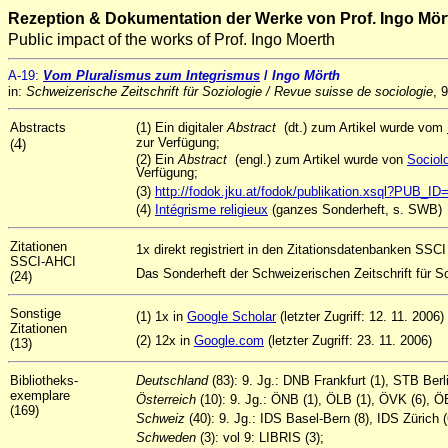
Rezeption & Dokumentation der Werke von Prof. Ingo Mör
Public impact of the works of Prof. Ingo Moerth
A
-19:
Vom Pluralismus zum Integrismus
/
Ingo Mörth
in:
Schweizerische Zeitschrift für Soziologie / Revue suisse de sociologie
, 
Abstracts
(1) Ein digitaler
Abstract
(dt.) zum Artikel wurde vom
4
zur Verfügung;
(
)
(2) Ein
Abstract
(engl.) zum Artikel wurde von
Sociol
Verfügung;
(3)
http://fodok.jku.at/fodok/publikation.xsql?PUB_I
(4)
Intégrisme religieux
(ganzes Sonderheft, s. SWB)
Zitationen
1x direkt registriert in den Zitationsdatenbanken SSCI
SSCI-AHCI
Das Sonderheft der Schweizerischen Zeitschrift für S
(24)
Sonstige
(1) 1x in
Google Scholar
(letzter Zugriff: 12. 11. 2006)
Zitationen
(2) 12x in
Google.com
(letzter Zugriff: 23. 11. 2006)
(13)
Bibliotheks-
Deutschland
(83): 9. Jg.: DNB Frankfurt (1), STB Ber
exemplare
Österreich
(10): 9. Jg.: ÖNB (1), ÖLB (1), ÖVK (6), ÖB
(169)
Schweiz
(40): 9. Jg.: IDS Basel-Bern (8), IDS Züric
Schweden
(3): vol 9: LIBRIS (3);