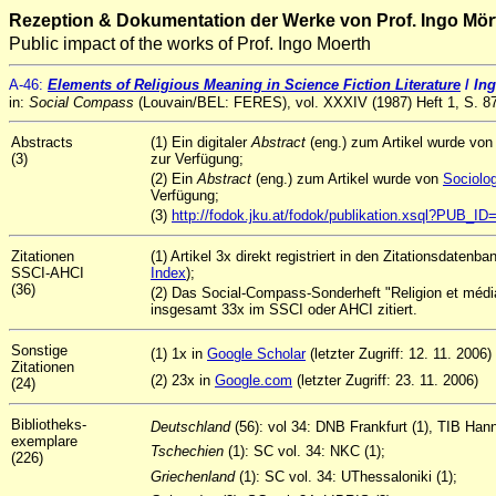
Rezeption & Dokumentation der Werke von Prof. Ingo Mör
Public impact of the works of Prof. Ingo Moerth
A
-46
:
Elements of Religious Meaning in Science Fiction Literature
/
In
in:
Social Compass
(Louvain/BEL: FERES), vol. XXXIV (1987) Heft 1, S. 8
Abstracts
(1) Ein digitaler
Abstract
(eng.) zum Artikel wurde von
(3)
zur Verfügung;
(2) Ein
Abstract
(eng.) zum Artikel wurde von
Sociolog
Verfügung;
(3)
http://fodok.jku.at/fodok/publikation.xsql?PUB_I
Zitationen
(1) Artikel 3x direkt registriert in den Zitationsdatenb
SSCI-AHCI
Index
);
(36)
(2) Das Social-Compass-Sonderheft "Religion et médias
insgesamt 33x im SSCI oder AHCI zitiert.
Sonstige
(1) 1x in
Google Scholar
(letzter Zugriff: 12. 11. 2006)
Zitationen
(2) 23x in
Google.com
(letzter Zugriff: 23. 11. 2006)
(24)
Bibliotheks-
Deutschland
(56): vol 34: DNB Frankfurt (1), TIB Hann
exemplare
Tschechien
(1): SC vol. 34: NKC (1);
(226)
Griechenland
(1): SC vol. 34: UThessaloniki (1);