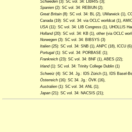
Schweden
(3): SC vol. 34: LIBRIS (3);
Spanien
(2): SC vol. 34: REBIUN (2);
Great
Britain
(8): SC vol. 34: BL (2), UWarwick (1), C
Canada (19): SC vol. 34: via OCLC worldcat (1), AMI
USA
(11): SC vol. 34: LIB Congress (1), UHOLLIS Harv
Holland
(20): SC vol. 34: KB (1), other (via OCLC worl
Norwegen
(3): SC vol. 34: BIBSYS (3)
Italien
(25): SC vol. 34: SNB (1), ANPC (18), ICCU (6)
Portugal
(1): SC vol. 34: PORBASE (1);
Frankreich
(23): SC vol. 34: BNF (1), ABES (22);
Irland
(1): SC vol. 34: Trinity College Dublin (1)
Schweiz
(4): SC 34. Jg.: IDS Zürich (1), IDS Basel-B
Österreich
(16): SC 34. Jg.: ÖVK (16),
Australien
(1): SC vol. 34: ANL (1);
Japan
(21): SC vol. 34: NACSIS (21);