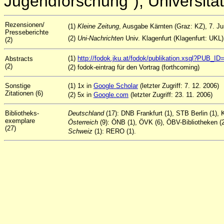
Jugendforschung"), Universität
Rezensionen/
(1)
Kleine Zeitung
, Ausgabe Kärnten (Graz: KZ), 7. Ju
Presseberichte
(2)
Uni-Nachrichten
Univ. Klagenfurt (Klagenfurt: UKL
(2)
(1)
http://fodok.jku.at/fodok/publikation.xsql?PUB_I
Abstracts
(2)
(2) fodok-eintrag für den Vortrag (forthcoming)
Sonstige
(1) 1x in
Google Scholar
(letzter Zugriff: 7. 12. 2006)
Zitationen (6)
(2) 5x in
Google.com
(letzter Zugriff: 23. 11. 2006)
Bibliotheks-
Deutschland
(17): DNB Frankfurt (1), STB Berlin (1)
exemplare
Österreich
(9): ÖNB (1), ÖVK (6), ÖBV-Bibliotheken (2
(27)
Schweiz
(1): RERO (1).