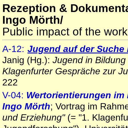
Rezeption & Dokumenta
Ingo Mörth/
Public impact of the work
A
-12
:
Jugend auf der Suche
Janig (Hg.):
Jugend in Bildung
Klagenfurter Gespräche zur J
222
V-04:
Wertorientierungen i
Ingo Mörth
; Vortrag im Rahm
und Erziehung"
(= "1. Klagenf