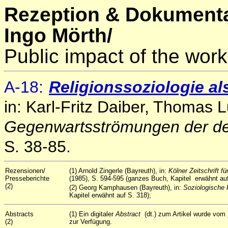
Rezeption & Dokumenta
Ingo Mörth/
Public impact of the work
A
-18
:
Religionssoziologie al
in: Karl-Fritz Daiber, Thomas
Gegenwartsströmungen der de
S. 38-85.
Rezensionen/
(1) Arnold Zingerle (Bayreuth), in:
Kölner Zeitschrift f
Presseberichte
(1985), S. 594-595 (ganzes Buch, Kapitel erwähnt auf
(2)
(2) Georg Kamphausen (Bayreuth), in:
Soziologische
Kapitel erwähnt auf S. 318);
Abstracts
(1) Ein digitaler
Abstract
(dt.) zum Artikel wurde vom
(2)
zur Verfügung.