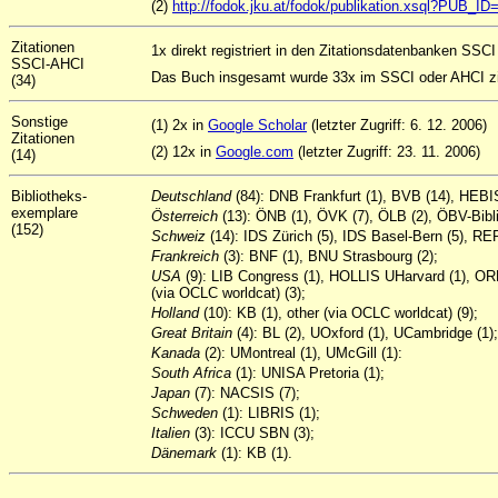
(2)
http://fodok.jku.at/fodok/publikation.xsql?PUB_I
Zitationen
1x direkt registriert in den Zitationsdatenbanken SSCI
SSCI-AHCI
Das Buch insgesamt wurde 33x im SSCI oder AHCI zit
(34)
Sonstige
(1) 2x in
Google Scholar
(letzter Zugriff: 6. 12. 2006)
Zitationen
(2) 12x in
Google.com
(letzter Zugriff: 23. 11. 2006)
(14)
Bibliotheks-
Deutschland
(84): DNB Frankfurt (1), BVB (14), HEB
exemplare
Österreich
(13): ÖNB (1), ÖVK (7), ÖLB (2), ÖBV-Bibli
(152)
Schweiz
(14): IDS Zürich (5), IDS Basel-Bern (5), RE
Frankreich
(3): BNF (1), BNU Strasbourg (2);
USA
(9): LIB Congress (1), HOLLIS UHarvard (1), OR
(via OCLC worldcat) (3);
Holland
(10): KB (1), other (via OCLC worldcat) (9);
Great
Britain
(4): BL (2), UOxford (1), UCambridge (1);
Kanada
(2): UMontreal (1), UMcGill (1):
South
Africa
(1): UNISA Pretoria (1);
Japan
(7): NACSIS (7);
Schweden
(1): LIBRIS (1);
Italien
(3): ICCU SBN (3);
Dänemark
(1): KB (1).