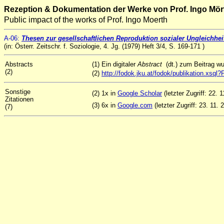
Rezeption & Dokumentation der Werke von Prof. Ingo Mör
Public impact of the works of Prof. Ingo Moerth
A
-06
:
Thesen zur gesellschaftlichen Reproduktion sozialer Ungleichhe
(in: Österr. Zeitschr. f. Soziologie, 4. Jg. (1979) Heft 3/4, S. 169-171 )
Abstracts
(1) Ein digitaler
Abstract
(dt.) zum Beitrag w
(2)
(2)
http://fodok.jku.at/fodok/publikation.xs
Sonstige
(2) 1x in
Google Scholar
(letzter Zugriff: 22. 1
Zitationen
(3) 6x in
Google.com
(letzter Zugriff: 23. 11. 
(7)