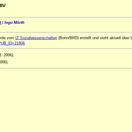
th/
it
/
Ingo Mörth
urde vom
IZ Sozialwissenschaften
(Bonn/BRD) erstellt und steht aktuell über
ql?PUB_ID=21806
.
1. 2006);
2006).