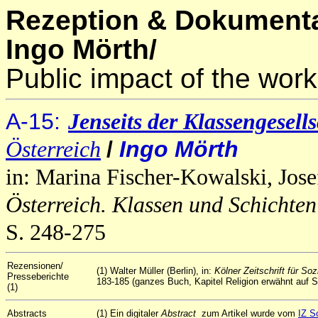
Rezeption & Dokumenta
Ingo Mörth/
Public impact of the work
A
-15
:
J
enseits der Klassengesell
/
Ingo Mörth
Österreich
in: Marina Fischer-Kowalski, Jos
Österreich. Klassen und Schichten
S. 248-275
Rezensionen/
(1) Walter Müller (Berlin), in:
Kölner Zeitschrift für So
Presseberichte
183-185 (ganzes Buch, Kapitel Religion erwähnt auf S
(1)
Abstracts
(1) Ein digitaler
Abstract
zum Artikel wurde vom
IZ S