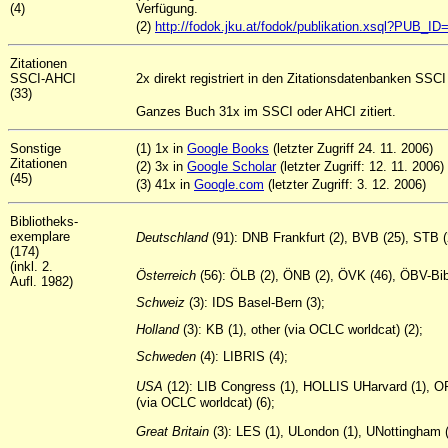
(4)
Verfügung.
(2)
http://fodok.jku.at/fodok/publikation.xsql?PUB_I
Zitationen
SSCI-AHCI
2x direkt registriert in den Zitationsdatenbanken SSCI
(33)
Ganzes Buch 31x im SSCI oder AHCI zitiert.
Sonstige
(1) 1x in
Google Books
(letzter Zugriff 24. 11. 2006)
Zitationen
(2) 3x in
Google Scholar
(letzter Zugriff: 12. 11. 2006)
(45)
(3) 41x in
Google.com
(letzter Zugriff: 3. 12. 2006)
Bibliotheks-
exemplare
Deutschland
(91): DNB Frankfurt (2), BVB (25), STB
(174)
(inkl. 2.
Österreich
(56): ÖLB (2), ÖNB (2), ÖVK (46), ÖBV-Bib
Aufl. 1982)
Schweiz
(3): IDS Basel-Bern (3);
Holland
(3): KB (1), other (via OCLC worldcat) (2);
Schweden
(4): LIBRIS (4);
USA
(12): LIB Congress (1), HOLLIS UHarvard (1), 
(via OCLC worldcat) (6);
Great
Britain
(3): LES (1), ULondon (1), UNottingham (