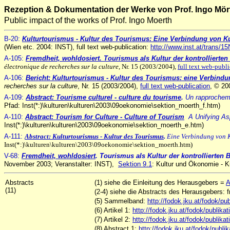
Rezeption & Dokumentation der Werke von Prof. Ingo Mör
Public impact of the works of Prof. Ingo Moerth
B-20:
Kulturtourismus - Kultur des Tourismus: Eine Verbindung von K
(Wien etc. 2004: INST), full text web-publication:
http://www.inst.at/trans/1
A-105:
Fremdheit, wohldosiert
. Tourismus als Kultur der kontrollier
électronique de recherches sur la culture
, Nr. 15 (2003/2004),
full text web-publ
A-106:
Bericht: Kulturtourismus - Kultur des Tourismus: eine Verbind
recherches sur la culture
, Nr. 15 (2003/2004),
full text web-publication
, © 20
A-109:
Abstract: Tourisme culturel - culture du tourisme
.
Un rapprocheme
Pfad: Inst(*:)\kulturen\kulturen\2003\09oekonomie\sektion_moerth_f.htm)
A-110:
Abstract: Tourism for Culture - Culture of Tourism
.
A Unifying As
Inst(*:)\kulturen\kulturen\2003\09oekonomie\sektion_moerth_e.htm)
A-111:
Abstract
: Kulturtourismus - Kultur des Tourismus
.
Eine Verbindung von 
Inst(*:)\kulturen\kulturen\2003\09oekonomie\sektion_moerth.htm)
V-68:
Fremdheit, wohldosiert
.
Tourismus als Kultur der kontrollierte
November 2003; Veranstalter: INST),
Sektion 9.1
: Kultur und Ökonomie - K
Abstracts
(1) siehe die Einleitung des Herausgebers =
A
(11)
(2-4) siehe die Abstracts des Herausgebers: f
(5) Sammelband:
http://fodok.jku.at/fodok/
(6) Artikel 1:
http://fodok.jku.at/fodok/publi
(7) Artikel 2:
http://fodok.jku.at/fodok/publi
(8) Abstract 1:
http://fodok.jku.at/fodok/pub