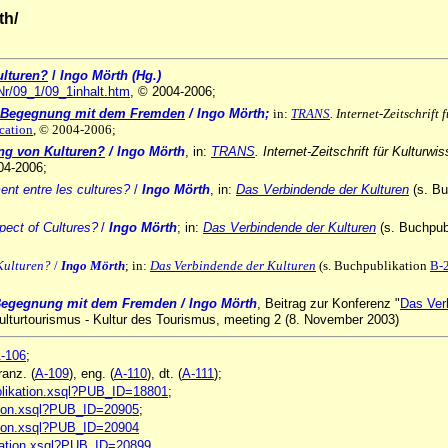
th/
ulturen?
/
Ingo Mörth (Hg.)
5Nr/09_1/09_1inhalt.htm
, © 2004-2006;
ten Begegnung mit dem Fremden
/ Ingo Mörth;
in:
TRANS
. Internet-Zeitschrift
ication
, © 2004-2006;
ung von Kulturen?
/ Ingo Mörth
, in:
TRANS
. Internet-Zeitschrift für Kulturw
04-2006;
nt entre les cultures?
/
Ingo Mörth
, in:
Das Verbindende der Kulturen
(s. Bu
pect of Cultures?
/
Ingo Mörth
;
in:
Das Verbindende der Kulturen
(s. Buchpub
Kulturen?
/
Ingo Mörth
; in:
Das Verbindende der Kulturen
(s. Buchpublikation
B-
n Begegnung mit dem Fremden
/ Ingo Mörth
, Beitrag zur Konferenz "
Das Ver
ulturtourismus - Kultur des Tourismus, meeting 2 (8. November 2003)
-106
;
ranz. (
A-109
), eng. (
A-110
), dt. (
A-111
);
publikation.xsql?PUB_ID=18801
;
kation.xsql?PUB_ID=20905
;
kation.xsql?PUB_ID=20904
likation.xsql?PUB_ID=20899