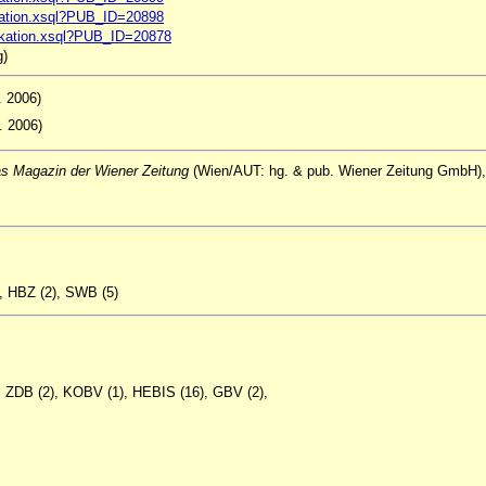
likation.xsql?PUB_ID=20898
blikation.xsql?PUB_ID=20878
g)
2. 2006)
1. 2006)
as Magazin der Wiener Zeitung
(Wien/AUT: hg. & pub. Wiener Zeitung GmbH), N
), HBZ (2), SWB (5)
), ZDB (2), KOBV (1), HEBIS (16), GBV (2),