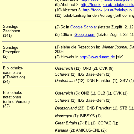
(9) Abstract 2:
http://fodok.jku.at/fodok/pub
(10) Abstract 3:
http://fodok.jku.at/fodok/pu
(11) fodok-Eintrag für den Vortrag (forthcomin
Sonstige
(2) 5x in
Google Scholar
(letzter Zugriff: 2. 1
Zitationen
(3) 136x in
Google.com
(letzter Zugriff: 23. 1
(141)
(1) siehe die Rezeption in:
Wiener Journal. D
Sonstige
2006.
Rezeption
(2)
(2) Hinweis in
http://www.dumm.de
.
[sic]
Bibliotheks-
Österreich
(11): ÖNB (2), ÖVK (9)
exemplare
Schweiz
(1): IDS Basel-Bern (1)
(CD-Version)
Deutschland
(12): DNB Frankfurt (1), GBV (4
(24)
Bibliotheks-
Österreich
(3): ÖNB (1), ÖLB (1), ÖVK (1);
notationen
Schweiz
(1): IDS Basel-Bern (1);
(online-Version)
(32)
Deutschland
(23): DNB Frankfurt (1), STB (1
Norwegen
(1): BIBSYS (1);
Great Britain
(2): BL (1), COPAC (1);
Kanada
(2): AMICUS-CNL (2);