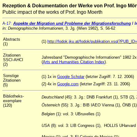
Rezeption & Dokumentation der Werke von Prof. Ingo Mör
Public impact of the works of Prof. Ingo Moerth
A
-17
:
Aspekte der Migration und Probleme der Migrationsforschung
/
I
i
n:
Demographische Informationen
, 3. Jg. (Wien 1982), S. 56-62
Abstracts
(1)
http://fodok.jku.at/fodok/publikation.xsql?PUB_I
(1)
Zitationen
Jahresband "Demographische Informationen" 1982 2x z
SSCI-AHCI
(
Arts and Humanities Citation Index
).
(2)
Sonstige
(1) 1x in
Google Scholar
(letzter Zugriff: 7. 12. 2006)
Zitationen
(2) 4x in
Google.com
(letzter Zugriff: 23. 11. 2006)
(5)
Bibliotheks-
Deutschland
(45): 3. Jg.: DNB Frankfurt (1), STB (2
exemplare
Österreich
(55): 3. Jg.: BIB IAEO Vienna (1), ÖNB (1)
(120)
Belgien
(1): vol. 3: UBruxelles (1)
USA
(8): vol. 3: LIB Congress (1), HOLLIS UHarvard (
Mexico
(1): vol. 3: El Colegio de Mexico (1);