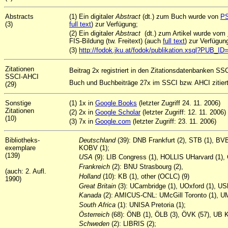
Abstracts
(1) Ein digitaler
Abstract
(dt.) zum Buch wurde von
P
(3)
full text
) zur Verfügung;
(2) Ein digitaler
Abstract
(dt.) zum Artikel wurde vom
FIS-Bildung (tw. Freitext) (auch
full text
) zur Verfügun
(3)
http://fodok.jku.at/fodok/publikation.xsql?PUB_I
Zitationen
Beitrag 2x registriert in den Zitationsdatenbanken SSC
SSCI-AHCI
Buch und Buchbeiträge 27x im SSCI bzw. AHCI zitiert
(29)
Sonstige
(1) 1x in
Google Books
(letzter Zugriff 24. 11. 2006)
Zitationen
(2) 2x in
Google Scholar
(letzter Zugriff: 12. 11. 2006)
(10)
(3) 7x in
Google.com
(letzter Zugriff: 23. 11. 2006)
Bibliotheks-
Deutschland
(39): DNB Frankfurt (2), STB (1), BV
exemplare
KOBV (1);
(139)
USA
(9): LIB Congress (1), HOLLIS UHarvard (1),
Frankreich
(2): BNU Strasbourg (2),
(auch: 2. Aufl.
Holland
(10): KB (1), other (OCLC) (9)
1990)
Great
Britain
(3): UCambridge (1), UOxford (1), UShe
Kanada
(2): AMICUS-CNL: UMcGill Toronto (1), UM
South
Africa
(1): UNISA Pretoria (1);
Österreich
(68): ÖNB (1), ÖLB (3), ÖVK (57), UB K
Schweden
(2): LIBRIS (2);