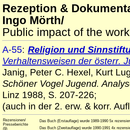
Rezeption & Dokumenta
Ingo Mörth/
Public impact of the work
A-55
:
Religion und Sinnstift
Verhaltensweisen der österr. 
Janig, Peter C. Hexel, Kurt Lu
Schöner Vogel Jugend. Analyse
Linz 1988, S. 207-226;
(auch in der 2. erw. & korr. Au
Rezensionen/
Das Buch (Erstauflage) wurde 1989-1990 5x rezensier
Presseberichte
Das Buch (Zweitauflage) wurde 1990-1991 4x rezensie
(9)