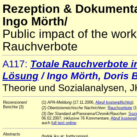
Rezeption & Dokumenta
Ingo Mörth/
Public impact of the work
Rauchverbote
A117:
Totale Rauchverbote i
Lösung
/ Ingo Mörth, Doris
Theorie und Sozialanalysen, 
Rezensionen/
(1)
APA-Meldung
(17.11.2006,
Abruf kostenpflichtig
);
Berichte (3)
(2)
Oberösterreichische Nachrichten
:
Rauchverbote
(1
(3)
Der Standard.at/Panorama/Chronik/Rauchen
:
Sozi
06.02.2007; inklusive 76 Kommentare;
Abruf kostenpfl
auch
full text online
.
Abstracts
(fodok.jku.at; forthcoming)