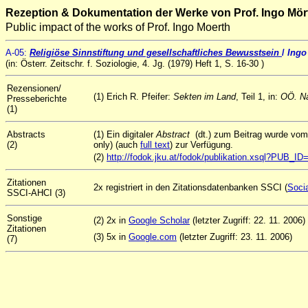
Rezeption & Dokumentation der Werke von Prof. Ingo Mör
Public impact of the works of Prof. Ingo Moerth
A
-05
:
Religiöse Sinnstiftung und gesellschaftliches Bewusstsein
/
Ingo
(in: Österr. Zeitschr. f. Soziologie, 4. Jg. (1979) Heft 1, S. 16-30 )
Rezensionen/
(1) Erich R. Pfeifer:
Sekten im Land
, Teil 1, in:
OÖ. Na
Presseberichte
(1)
Abstracts
(1) Ein digitaler
Abstract
(dt.) zum Beitrag wurde vo
(2)
only) (auch
full text
) zur Verfügung.
(2)
http://fodok.jku.at/fodok/publikation.xsql?PUB_I
Zitationen
2x registriert in den Zitationsdatenbanken SSCI (
Socia
SSCI-AHCI (3)
Sonstige
(2) 2x in
Google Scholar
(letzter Zugriff: 22. 11. 2006)
Zitationen
(3) 5x in
Google.com
(letzter Zugriff: 23. 11. 2006)
(7)