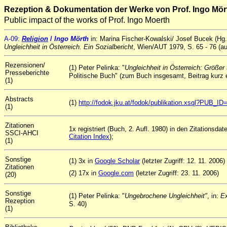
Rezeption & Dokumentation der Werke von Prof. Ingo Mör
Public impact of the works of Prof. Ingo Moerth
A
-09
:
Religion
/
Ingo Mörth
in: Marina Fischer-Kowalski/ Josef Bucek (Hg
Ungleichheit in Österreich. Ein Sozialbericht
, Wien/AUT 1979, S. 65 - 76 (au
Rezensionen/
(1) Peter Pelinka: "
Ungleichheit in Österreich: Größer
Presseberichte
Politische Buch" (zum Buch insgesamt, Beitrag kurz 
(1)
Abstracts
(1)
http://fodok.jku.at/fodok/publikation.xsql?PUB_I
(1)
Zitationen
1x registriert (Buch, 2. Aufl. 1980) in den Zitationsd
SSCI-AHCI
Citation Index
);
(1)
Sonstige
(1) 3x in
Google Scholar
(letzter Zugriff: 12. 11. 2006)
Zitationen
(2) 17x in
Google.com
(letzter Zugriff: 23. 11. 2006)
(20)
Sonstige
(1) Peter Pelinka: "
Ungebrochene Ungleichheit"
, in:
Ex
Rezeption
S. 40)
(1)