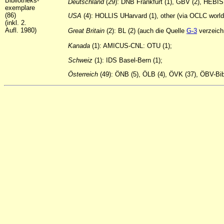
Bibliotheks-
Deutschland
(29): DNB Frankfurt (1), GBV (2), HEBIS
exemplare
(86)
USA
(4): HOLLIS UHarvard (1), other (via OCLC worldc
(inkl. 2.
Aufl. 1980)
Great
Britain
(2): BL (2) (auch die Quelle
G-3
verzeich
Kanada
(1): AMICUS-CNL: OTU (1);
Schweiz
(1): IDS Basel-Bern (1);
Österreich
(49): ÖNB (5), ÖLB (4), ÖVK (37), ÖBV-Bibl