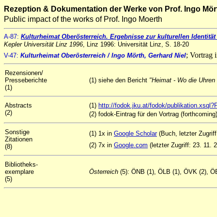
Rezeption & Dokumentation der Werke von Prof. Ingo Mör
Public impact of the works of Prof. Ingo Moerth
A-87:
Kulturheimat Oberösterreich. Ergebnisse zur kulturellen Identität
Kepler Universität Linz 1996
, Linz 1996: Universität Linz, S. 18-20
; Vortrag
V-47:
Kulturheimat Oberösterreich
/ Ingo Mörth, Gerhard Niel
Rezensionen/
Presseberichte
(1) siehe den Bericht
"Heimat - Wo die Uhren
(1)
Abstracts
(1)
http://fodok.jku.at/fodok/publikation.xs
(2)
(2) fodok-Eintrag für den Vortrag (forthcoming
Sonstige
(1) 1x in
Google Scholar
(Buch, letzter Zugriff
Zitationen
(2) 7x in
Google.com
(letzter Zugriff: 23. 11. 
(8)
Bibliotheks-
exemplare
Österreich
(5): ÖNB (1), ÖLB (1), ÖVK (2), ÖB
(5)