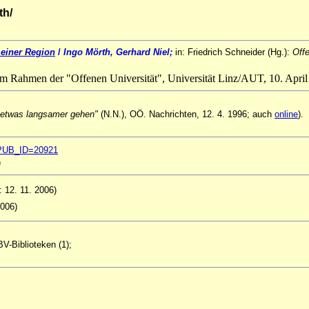
th/
 einer Region
/
Ingo Mörth,
Gerhard Niel;
in: Friedrich Schneider (Hg.):
Off
 im Rahmen der "Offenen Universität", Universität Linz/AUT, 10. Apri
 etwas langsamer gehen"
(N.N.), OÖ. Nachrichten, 12. 4. 1996; auch
online
).
ql?PUB_ID=20921
)
: 12. 11. 2006)
2006)
V-Biblioteken (1);