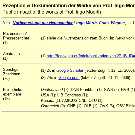
Rezeption & Dokumentation der Werke von Prof. Ingo Mör
Public impact of the works of Prof. Ingo Moerth
A-97:
Vorbemerkung der Herausgeber
/
Ingo Mörth, Franz Wagner
; in: 
Rezensionen/
Presseberichte
(1) siehe die
Kurzrezension zum Buch
, in:
News vom
(1)
Abstracts
(1)
http://fodok.jku.at/fodok/publikation.xsql?PUB_I
(1)
Sonstige
(1) 2x in
Google Scholar
(letzter Zugriff: 12. 11. 2006);
Zitationen
(2) 74x in
Google.com
(letzter Zugriff: 23. 11. 2006).
(76)
Bibliotheks-
Deutschland
(7): DNB Frankfurt (1), SWB (2), BVB (1
exemplare
USA
(1): LIB Congress (1);
(18)
Kanada
(1): AMICUS-CNL: OTU (1);
Österreich
(9): ÖNB (1), ÖLB (1), ÖVK (6), ÖBV-Biblio