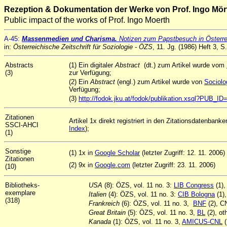
Rezeption & Dokumentation der Werke von Prof. Ingo Mör
Public impact of the works of Prof. Ingo Moerth
A
-45
:
Massenmedien und Charisma
.
Notizen zum Papstbesuch in Österre
in:
Österreichische Zeitschrift für Soziologie - ÖZS
, 11. Jg. (1986) Heft 3, S
Abstracts
(1) Ein digitaler
Abstract
(dt.) zum Artikel wurde vom
(3)
zur Verfügung;
(2) Ein
Abstract
(engl.) zum Artikel wurde von
Sociolo
Verfügung;
(3)
http://fodok.jku.at/fodok/publikation.xsql?PUB_I
Zitationen
Artikel 1x direkt registriert in den Zitationsdatenbank
SSCI-AHCI
Index
);
(1)
Sonstige
(1) 1x in
Google Scholar
(letzter Zugriff: 12. 11. 2006)
Zitationen
(2) 9x in
Google.com
(letzter Zugriff: 23. 11. 2006)
(10)
Bibliotheks-
USA
(8): ÖZS, vol. 11 no. 3:
LIB Congress
(1),
exemplare
Italien
(4): ÖZS, vol. 11 no. 3:
CIB Bologna
(1)
(318)
Frankreich
(6): ÖZS, vol. 11 no. 3,
BNF
(2), C
Great Britain
(5): ÖZS, vol. 11 no. 3,
BL
(2), ot
Kanada
(1): ÖZS, vol. 11 no. 3,
AMICUS-CNL
(