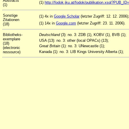
Abstracts
(1)
http://fodok.jku.at/fodok/publikation.xsql?PUB_I
(1)
Sonstige
(1) 4x in
Google Scholar
(letzter Zugriff: 12. 12. 2006)
Zitationen
(1) 14x in
Google.com
(letzter Zugriff: 23. 11. 2006).
(18)
Bibliotheks-
Deutschland
(3): no. 3: ZDB (1), KOBV (1), BVB (1);
exemplare
USA (13): no. 3: other (local OPACs) (13);
(18)
Great Britain
(1): no. 3: UNewcastle (1);
(electronic
Kanada (1): no. 3: LIB Kings University Alberta (1);
ressource)