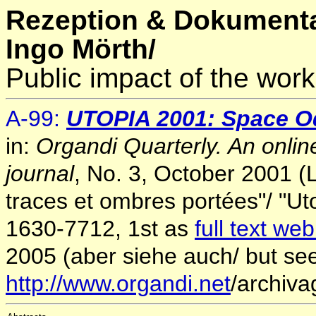
Rezeption & Dokumenta
Ingo Mörth/
Public impact of the work
A-99:
UTOPIA 2001: Space O
in:
Organdi Quarterly. An online
journal
, No. 3, October 2001 (L
traces et ombres portées"/ "Utop
1630-7712, 1st as
full text we
2005 (aber siehe auch/ but se
http://www.organdi.net
/archiva