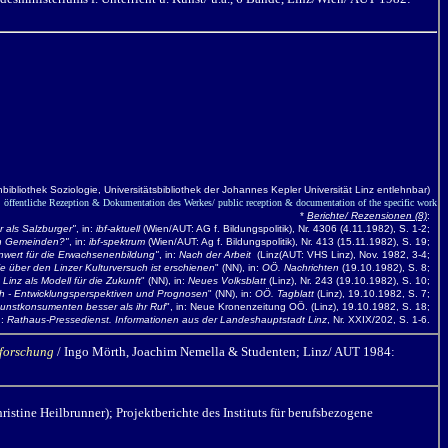
hbibliothek Soziologie, Universitätsbibliothek der Johannes Kepler Universität Linz entlehnbar)
öffentliche Rezeption & Dokumentation des Werkes/ public reception & documentation of the specific work
*
Berichte/ Rezensionen (8)
:
r als Salzburger"
, in:
ibf-aktuell
(Wien/AUT: AG f. Bildungspolitik), Nr. 4306 (4.11.1982), S. 1-2;
en Gemeinden?"
, in:
ibf-spektrum
(Wien/AUT: Ag f. Bildungspolitik), Nr. 413 (15.11.1982), S. 19;
enwert für die Erwachsenenbildung"
, in:
Nach der Arbeit
(Linz(AUT: VHS Linz), Nov. 1982, 3-4;
e über den Linzer Kulturversuch ist erschienen
" (NN), in:
OÖ. Nachrichten
(19.10.1982), S. 8;
 Linz als Modell für die Zukunft
" (NN), in:
Neues Volksblatt
(Linz), Nr. 243 (19.10.1982), S. 10;
uch - Entwicklungsperspektiven und Prognosen
" (NN), in:
OÖ. Tagblatt
(Linz), 19.10.1982, S. 7;
 Kunstkonsumenten besser als ihr Ruf
", in: Neue Kronenzeitung OÖ. (Linz), 19.10.1982, S. 18;
n:
Rathaus-Pressedienst. Informationen aus der Landeshauptstadt Linz
, Nr. XXIX/202, S. 1-6.
lforschung
/ Ingo Mörth,
Joachim Nemella & Studenten; Linz/ AUT 1984:
ristine Heilbrunner); P
rojektberichte des Instituts für berufsbezogene