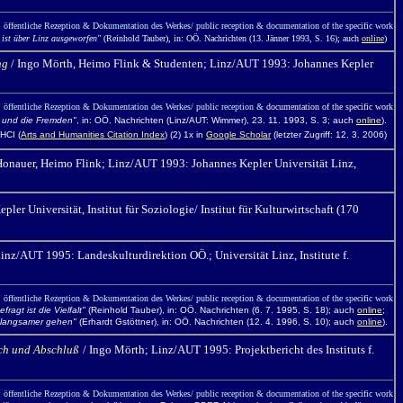
öffentliche Rezeption & Dokumentation des Werkes/ public reception & documentation of the specific work
 ist über Linz ausgeworfen"
(Reinhold Tauber), in: OÖ. Nachrichten (13. Jänner 1993, S. 16); auch
online
)
ng
/ Ingo Mörth,
Heimo Flink & Studenten; Linz/AUT 1993: Johannes Kepler
öffentliche Rezeption & Dokumentation des Werkes/ public reception &
documentation of the specific work
r und die Fremden"
,
in: OÖ. Nachrichten (Linz/AUT: Wimmer), 23. 11. 1993, S. 3; auch
online
).
HCI (
Arts and Humanities Citation Index
) (2) 1x in
Google Scholar
(letzter Zugriff: 12. 3. 2006)
Honauer, Heimo Flink; Linz/AUT 1993:
Johannes Kepler Universität Linz,
 Universität, Institut für Soziologie/ Institut für Kulturwirtschaft (170
Linz/AUT 1995: Landeskulturdirektion OÖ.; Universität Linz, Institute f.
öffentliche Rezeption & Dokumentation des Werkes/ public reception & documentation of the specific work
efragt ist die Vielfalt"
(Reinhold Tauber), in: OÖ. Nachrichten (6. 7. 1995, S. 18); auch
online
;
s langsamer gehen"
(Erhardt Gstöttner),
in: OÖ. Nachrichten (12. 4. 1996, S. 10); auch
online
).
uch und Abschluß
/ Ingo Mörth;
Linz/AUT 1995: Projektbericht des Instituts f.
öffentliche Rezeption & Dokumentation des Werkes/ public reception & documentation of the specific work