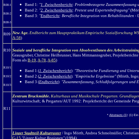
Band 1:
"
1. Zwischenbericht
: Problembezogene Zusammenfassung u
R08-1
Band 2:
"
2. Zwischenbericht
: Pretest und Expertenbefragung"
(Mört
R08-2
Band 3:
"
Endbericht
: Berufliche Integration von Rehabilitanden -
R08-3
New Age
.
Endbericht zum Hauptpraktikum Empirische Sozialforschung W
R09
A-58
)
R10
Soziale und berufliche Integration von AbsolventInnen des Arbeitstraini
Grausgruber, Christine Heilbrunner, Hans Mittmannsgruber, Projektberichte 
Form als
B-19
,
A-78
,
A-85
)
R10/1
Band 1 (
1. Zwischenbericht
):
"Theoretische Fundierung und Unter
Band 2 (
2. Zwischenbericht
):
"Empirische Ergebnisse"
(Mörth, Ingo;
R10/2
Band 3 (
Endbericht
):
"Zusammenfassung, Schlußfolgerungen und 
R10/3
Zentrum Bruckmühle
.
Kulturhaus und Musikschule Pregarten. Grundlage
Kulturwirtschaft; & Pregarten/AUT 1992: Projektbericht der Gemeinde Prega
R11
*
Abstracts (1)
: (1) Ein
Linzer Stadtteil-Kulturraster
/ Ingo Mörth,
Andrea Schmolmüller, Christiane 
G-15
"Linzer Kultur Regionen"
(1994)