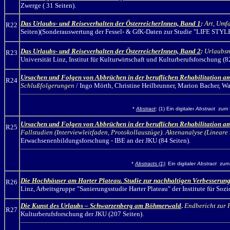
Zwerge ( 31 Seiten).
Das Urlaubs- und Reiseverhalten der ÖsterreicherInnen, Band 1
:
Art, Umf
R22
Seiten)(Sonderauswertung der Fessel- & GfK-Daten zur Studie "LIFE STYL
Das Urlaubs- und Reiseverhalten der ÖsterreicherInnen, Band 2
:
Urlaubsm
R23
Universität Linz, Institut für Kulturwirtschaft und Kulturberufsforschung
Ursachen und Folgen von Abbrüchen in der beruflichen Rehabilitation am
R24
Schlußfolgerungen
/ Ingo Mörth,
Christine Heilbrunner, Marion Bacher, Wa
*
Abstract
: (1) Ein digitaler
Abstract
zum P
Ursachen und Folgen von Abbrüchen in der beruflichen Rehabilitation am
R25
Fallstudien (Interviewleitfaden, Protokollauszüge). Aktenanalyse (Linear
Erwachsenenbildungsforschung - IBE an der JKU (84 Seiten).
*
Abstracts (1)
: Ein digitaler
Abstract
zum 
Die Hochhäuser am Harter Plateau.
Studie zur nachhaltigen Verbesserun
R26
Linz, Arbeitsgruppe "Sanierungsstudie Harter Plateau" der Institute für Soz
Die Kunst des Urlaubs – Schwarzenberg am Böhmerwald
.
Endbericht zur 
R27
Kulturberufsforschung der JKU (207 Seiten).