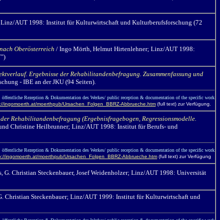
Linz/AUT 1998: Institut für Kulturwirtschaft und Kulturberufsforschung (72
 nach Oberösterreich
/ Ingo Mörth,
Helmut Hirtenlehner; Linz/AUT 1998:
")
jektverlauf. Ergebnisse der Rehabilitandenbefragung. Zusammenfassung und
chung - IBE an der JKU (94 Seiten).
öffentliche Rezeption & Dokumentation des Werkes/ public reception & documentation of the specific work
p://ingomoerth.at/moerthpub/Ursachen_Folgen_BBRZ-Abbrueche.htm
(full text) zur Verfügung.
 der Rehabilitandenbefragung (Ergebnisfragebogen, Regressionsmodelle.
nd Christine Heilbrunner; Linz/AUT 1998: Institut für Berufs- und
öffentliche Rezeption & Dokumentation des Werkes/ public reception & documentation of the specific work
p://ingomoerth.at/moerthpub/Ursachen_Folgen_BBRZ-Abbrueche.htm
(full text) zur Verfügung
s, G. Christian Steckenbauer, Josef Weidenholzer; Linz/AUT 1998: Universität
G. Christian Steckenbauer; Linz/AUT 1999: Institut für Kulturwirtschaft und