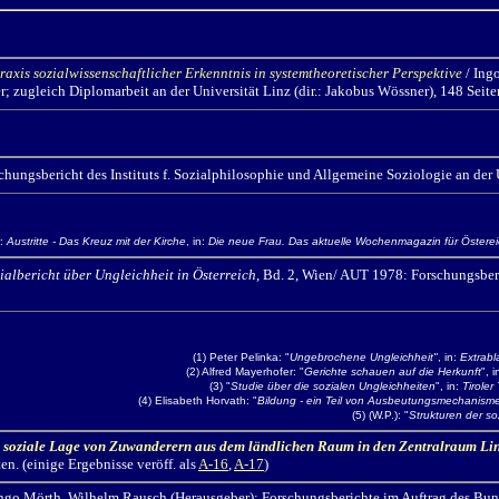
axis sozialwissenschaftlicher Erkenntnis in systemtheoretischer Perspektive
/ Ing
 zugleich Diplomarbeit an der Universität Linz (dir.: Jakobus Wössner), 148 Seite
hungsbericht des Instituts f. Sozialphilosophie und Allgemeine Soziologie an der 
r:
Austritte - Das Kreuz mit der Kirche
, in:
Die neue Frau. Das aktuelle Wochenmagazin für Öster
ialbericht über Ungleichheit in Österreich
, Bd. 2, Wien/ AUT 1978: Forschungsberi
(1) Peter Pelinka: "
Ungebrochene Ungleichheit"
, in:
Extrabl
(2) Alfred Mayerhofer: "
Gerichte schauen auf die Herkunft
", i
(3) "
Studie über die sozialen Ungleichheiten
", in:
Tiroler
(4) Elisabeth Horvath: "
Bildung - ein Teil von Ausbeutungsmechanism
(5) (W.P.): "
Strukturen der so
& soziale Lage von Zuwanderern aus dem ländlichen Raum in den Zentralraum Li
en. (einige Ergebnisse veröff. als
A-16
,
A-17
)
Ingo Mörth,
Wilhelm Rausch (Herausgeber); Forschungsberichte im Auftrag des Bunde