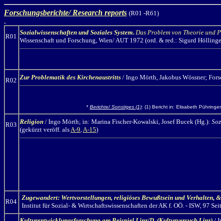
Forschungsberichte/ Research reports
(R01 -R61)
.
Sozialwissenschaften und Soziales System
.
Das Problem von Theorie und Pr
R01
Wissenschaft und Forschung, Wien/ AUT 1972 (ord. & red.: Sigurd Höllinger;
Zur Problematik des Kirchenaustritts
/ Ingo Mörth,
Jakobus Wössner; Forsc
R02
*
Berichte/ Sonstiges (1)
: (1) Bericht in: Elisabeth Pühringe
Religion
/ Ingo Mörth;
in: Marina Fischer-Kowalski, Josef Bucek (Hg.):
Soz
R03
(gekürzt veröff. als
A-9
,
A-15
)
Zugewandert: Wertvorstellungen, religiöses Bewußtsein und Verhalten, 
R04
Institut für Sozial- & Wirtschaftswissenschaften der AK f. OÖ. - ISW, 97 Seit
Kulturentwicklungsforschung am Beispiel Linz/D.
(Kulturversuch Linz)
/ 