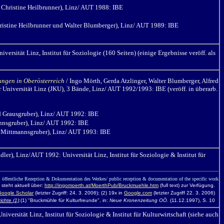
 Christine Heilbrunner), Linz/ AUT 1988: IBE
ristine Heilbrunner und Walter Blumberger), Linz/ AUT 1989: IBE
rsität Linz, Institut für Soziologie (160 Seiten) (einige Ergebnisse veröff. als
ungen in Oberösterreich
/ Ingo Mörth,
Gerda Atzlinger, Walter Blumberger, Alfred
r Universität Linz (JKU), 3 Bände, Linz/ AUT 1992/1993: IBE (veröff. in überarb.
ed Grausgruber), Linz/ AUT 1992: IBE
annsgruber), Linz/ AUT 1992: IBE
s Mittmannsgruber), Linz/ AUT 1993: IBE
er), Linz/AUT 1992: Universität Linz, Institut für Soziologie & Institut für
öffentliche Rezeption & Dokumentation des Werkes/ public reception & documentation of the specific work
 steht aktuell über:
http://ingomoerth.at/MoerthPub/Bruckmuehle.htm
(full text) zur Verfügung.
Google Scholar
(letzter Zugriff: 24. 3. 2006); (2) 19x in
Google.com
(letzter Zugriff 22. 3. 2006)
ichte (1)
:(1) "Bruckmühle für Kulturfreunde", in:
Neue Kronenzeitung OÖ.
(11.12.1997), S. 10
ersität Linz, Institut für Soziologie & Institut für Kulturwirtschaft (siehe auch