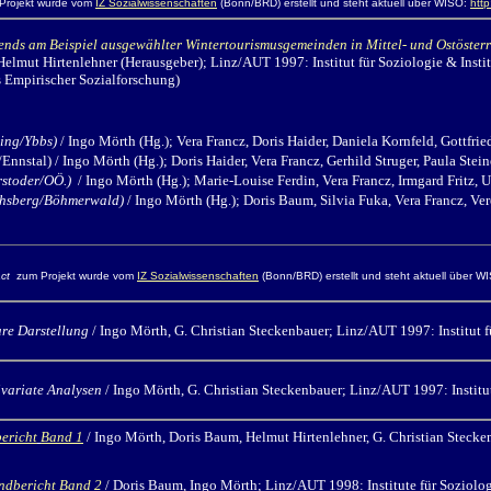
rojekt wurde vom
IZ Sozialwissenschaften
(Bonn/BRD) erstellt und steht aktuell über WISO:
htt
nds am Beispiel ausgewählter Wintertourismusgemeinden in Mittel- und Ostösterre
elmut Hirtenlehner (Herausgeber); Linz/AUT 1997: Institut für Soziologie & Institut 
 Empirischer Sozialforschung)
ling/Ybbs)
/ Ingo Mörth
(Hg.); Vera Francz, Doris Haider, Daniela Kornfeld, Gottfrie
Ennstal)
/ Ingo Mörth
(Hg.); Doris Haider, Vera Francz, Gerhild Struger, Paula Stei
rstoder/OÖ.)
/ Ingo Mörth
(Hg.); Marie-Louise Ferdin, Vera Francz, Irmgard Fritz, U
chsberg/Böhmerwald)
/ Ingo Mörth
(Hg.); Doris Baum, Silvia Fuka, Vera Francz, Ve
ct
zum Projekt wurde vom
IZ Sozialwissenschaften
(Bonn/BRD) erstellt und steht aktuell über W
re Darstellung
/ Ingo Mörth,
G. Christian Steckenbauer; Linz/AUT 1997: Institut für
ivariate Analysen
/ Ingo Mörth, G.
Christian Steckenbauer; Linz/AUT 1997: Institut 
ericht
Band 1
/ Ingo Mörth,
Doris Baum, Helmut Hirtenlehner, G. Christian Stecken
Endbericht Band 2
/ Doris Baum, Ingo Mörth; Linz/AUT 1998: Institute für Soziolog