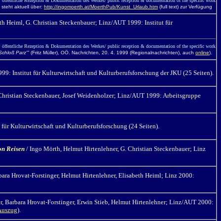
öffentliche Rezeption & Dokumentation des Werkes/ public reception & documentation of the specific work
 steht aktuell über:
http://ingomoerth.at/MoerthPub/Kunst_Urlaub.htm
(full text) zur Verfügung
th Heiml, G. Christian Steckenbauer; Linz/AUT 1999: Institut für
öffentliche Rezeption & Dokumentation des Werkes/ public reception & documentation of the specific work
Schloß Parz'"
(Fritz Müller), OÖ. Nachrichten, 20. 4. 1999 (Regionalnachrichten), auch
online
).
9: Institut für Kulturwirtschaft und Kulturberufsforschung der JKU (25 Seiten).
 Christian Steckenbauer, Josef Weidenholzer; Linz/AUT 1999: Arbeitsgruppe
für Kulturwirtschaft und Kulturberufsforschung (24 Seiten).
on Reisen
/ Ingo Mörth,
Helmut Hirtenlehner, G. Christian Steckenbauer; Linz
bara Hrovat-Forstinger, Helmut Hirtenlehner, Elisabeth Heiml; Linz 2000:
r, Barbara Hrovat-Forstinger, Erwin Stieb, Helmut Hirtenlehner; Linz/AUT 2000:
Auszug
).