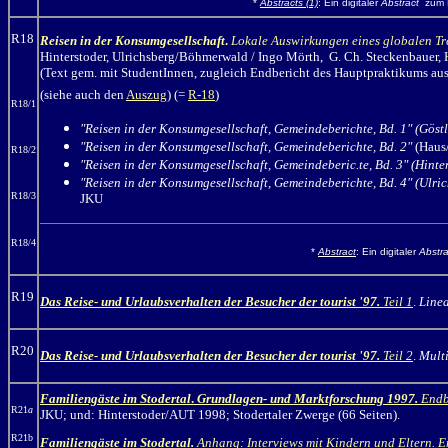
*
Abstracts (1)
: Ein digitaler
Abstract
zum P
R18
Reisen in der Konsumgesellschaft
.
Lokale Auswirkungen eines globalen Tre
Hinterstoder, Ulrichsberg/Böhmerwald
/ Ingo Mörth,
G. Ch. Steckenbauer, H
(Text gem. mit StudentInnen, zugleich Endbericht des Hauptpraktikums aus
(siehe auch den
Auszug
) (=
R-18
)
R18/1
"Reisen in der Konsumgesellschaft, Gemeindeberichte, Bd. 1"
(Göst
"Reisen in der Konsumgesellschaft, Gemeindeberichte, Bd. 2"
(Haus/
R18/2
"Reisen in der Konsumgesellschaft, Gemeindeberic.te, Bd. 3" (Hinte
"Reisen in der Konsumgesellschaft, Gemeindeberichte, Bd. 4"
(Ulri
R18/3
JKU
R18/4
*
Abstract
: Ein digitaler
Abstra
R19
Das Reise- und Urlaubsverhalten der Besucher der tourist '97.
Teil 1
.
Linea
R20
Das Reise- und Urlaubsverhalten der Besucher der tourist '97.
Teil 2
.
Mult
Familiengäste im Stodertal
.
Grundlagen- und Marktforschung 1997.
Endb
R21
a
JKU; und: Hinterstoder/AUT 1998; Stodertaler Zwerge (66 Seiten).
R21b
Familiengäste im Stodertal.
Anhang: Interviews mit Kindern und Eltern. 