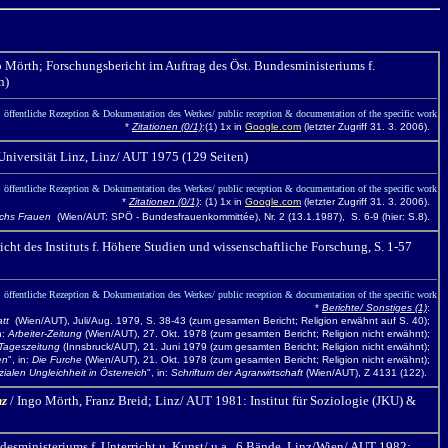
o Mörth;
Forschungsbericht im Auftrag des Öst. Bundesministeriums f.
n)
öffentliche Rezeption & Dokumentation des Werkes/ public reception & documentation of the specific work
*
Zitationen (0/1)
:(1) 1x in
Google.com
(letzter Zugriff 31. 3. 2006).
Universität Linz, Linz/ AUT 1975 (129 Seiten)
öffentliche Rezeption & Dokumentation des Werkes/ public reception & documentation of the specific work
*
Zitationen (0/1)
: (1) 1x in
Google.com
(letzter Zugriff 31. 3. 2006).
eichs Frauen
(Wien/AUT: SPÖ - Bundesfrauenkommittée), Nr. 2 (13.1.1987), S. 6-9 (hier: S.8).
cht des Instituts f. Höhere Studien und wissenschaftliche Forschung, S. 1-57
öffentliche Rezeption & Dokumentation des Werkes/ public reception & documentation of the specific work
*
Berichte/ Sonstiges (1)
:
att
(Wien/AUT), Juli/Aug. 1979, S. 38-43 (zum gesamten Bericht; Religion erwähnt auf S. 40);
n:
Arbeiter-Zeitung
(Wien/AUT), 27. Okt. 1978 (zum gesamten Bericht; Religion nicht erwähnt);
 Tageszeitung
(Innsbruck/AUT), 21. Juni 1979 (zum gesamten Bericht; Religion nicht erwähnt);
en
", in:
Die Furche
(Wien/AUT), 21. Okt. 1978 (zum gesamten Bericht; Religion nicht erwähnt);
zialen Ungleichheit in Österreich
", in:
Schriftum der Agrarwirtschaft
(Wien/AUT), Z 4131 (122).
nz
/ Ingo Mörth,
Franz Breid; Linz/ AUT 1981: Institut für Soziologie (JKU) &
sministeriums f. Unterricht u. Kunst/ u.a., 6 Bände, Linz/Wien/ AUT 1982: