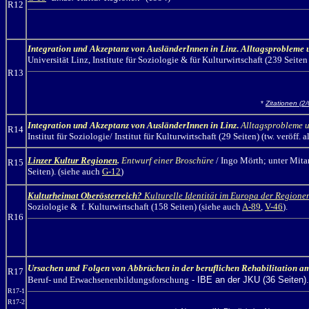
R12
Integration und Akzeptanz von AusländerInnen in Linz
.
Alltagsprobleme 
Universität Linz, Institute für Soziologie & für Kulturwirtschaft (239 Seite
R13
*
Zitationen (2/
Integration und Akzeptanz von AusländerInnen in Linz
.
Alltagsprobleme u
R14
Institut für Soziologie/ Institut für Kulturwirtschaft (29 Seiten) (tw. veröff. a
Linzer Kultur Regionen
.
Entwurf einer Broschüre
/ Ingo Mörth;
unter Mitar
R15
Seiten). (siehe auch
G-12
)
Kulturheimat Oberösterreich?
Kulturelle Identität im Europa der Regione
Soziologie & f. Kulturwirtschaft (158 Seiten) (siehe auch
A-89
,
V-46
).
R16
Ursachen und Folgen von Abbrüchen in der beruflichen Rehabilitation a
R17
Beruf- und Erwachsenenbildungsforschung
- IBE an der JKU (36 Seiten).
R17-1
R17-2