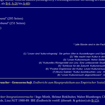
. als
B-6
,
A-26
bis
A-40
)
nband"
(295 Seiten)
enband"
(251 Seiten)
)
* (alle Bände sind in der Fac
(1) "
Linzer sind 'kultur-ehrgeizig'. Sie gehen öfter in Ausstellungen und Ope
(2)
"
Wie macht man Kultur in d
(3) "
Linzer Kulturversuch: Hoher Stell
(4) "
Kulturelles Röntgenbild von Linz. Eine umfassende Studi
(5) "
Schlüsse für die Zukunft. Kulturversuch
(6) "
Positive Ergebnisse der Kultur. Linzer Kulturvers
(7) Bruno Gabriel: "
Kultur durchleuchtet. Linz -
(8) "
Linzer Kulturversuch abgeschlossen
", i
raucher - Genossenschaft.
Endbericht zum Hauptpraktikum aus Empirischer Sozia
kter Integrationsversuche
/ Ingo Mörth,
Helmut Birklhuber, Walter Blumberger, Ch
de, Linz/AUT 1988-89: IBE (Endbericht veröff. (überarb. & gekürzt) als
B-15
);