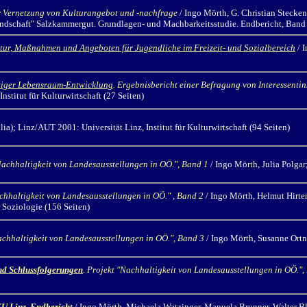
ur Vernetzung von Kulturangebot und -nachfrage
/ Ingo Mörth,
G. Christian Stecken
l-Landschaft" Salzkammergut. Grundlagen- und Machbarkeitsstudie. Endbericht, Band 
tur, Maßnahmen und Angeboten für Jugendliche im Freizeit- und Sozialbereich
/ 
ltiger Lebensraum-Entwicklung
. Ergebnisbericht einer Befragung von Interessenti
nstitut für Kulturwirtschaft (27 Seiten)
lia); Linz/AUT 2001: Universität Linz, Institut für Kulturwirtschaft (94 Seiten)
Nachhaltigkeit von Landesausstellungen in OÖ.", Band 1
/ Ingo Mörth,
Julia Polgar
chhaltigkeit von Landesausstellungen in OÖ."
, Band 2
/ Ingo Mörth,
Helmut Hirten
r Soziologie (156 Seiten)
achhaltigkeit von Landesausstellungen in OÖ.", Band 3
/ Ingo Mörth,
Susanne Ortne
nd Schlussfolgerungen
.
Projekt "Nachhaltigkeit von Landesausstellungen in OÖ.",
KU Linz. Endbericht
/ Ingo Mörth,
Michaela Watzinger, Manuela Brunner, Walter Blu