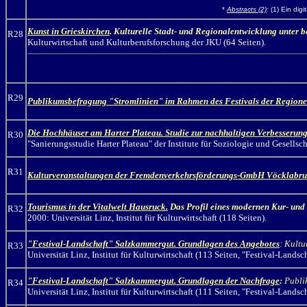
*
Abstracts (2)
:
(1) Ein digi
Kunst in Grieskirchen
. Kulturelle Stadt- und Regionalentwicklung unter 
R28
Kulturwirtschaft und Kulturberufsforschung der JKU (64 Seiten).
R29
Publikumsbefragung "Stromlinien"
im Rahmen des Festivals der Region
Die Hochhäuser am Harter Plateau. Studie zur nachhaltigen Verbesserun
R30
"Sanierungsstudie Harter Plateau" der Institute für Soziologie und Gesellsch
R31
Kulturveranstaltungen der Fremdenverkehrsförderungs-GmbH Vöcklabru
Tourismus in der Vitalwelt Hausruck.
Das Profil eines modernen Kur- und
R32
2000: Universität Linz, Institut für Kulturwirtschaft (118 Seiten).
"Festival-Landschaft" Salzkammergut. Grundlagen des Angebotes
: Kultu
R33
Universität Linz, Institut für Kulturwirtschaft (113 Seiten, "Festival-Lan
"Festival-Landschaft" Salzkammergut. Grundlagen der Nachfrage
:
Publi
R34
Universität Linz, Institut für Kulturwirtschaft (111 Seiten, "Festival-Lan