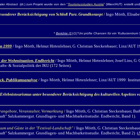
taler
Abstract
(dt.) zum Projekt wurde von den "
Tourismusstudien Austria
" (Wien/AUT) erstellt und
besonderer Berücksichtigung von Schloß Parz
.
Grundkonzept
/ Ingo Mörth,
Elisabe
*
Berichte (1)
:
(1)
"Uni prüfte Chancen für ein 'Kulturzentrum 
en 1999
/ Ingo Mörth,
Helmut Hirtenlehner, G. Christian Steckenbauer; Linz/AUT 199
g der Wohnsituation
.
Endbericht
/ Ingo Mörth,
Helmut Hirtenlehner, Josef Lins, G.
afts- & Sozialpolitik der JKU (172 Seiten).
ck. Publikumsanalyse
/ Ingo Mörth,
Helmut Hirtenlehner; Linz/AUT 1999: Institut 
 Erlebnistourismus unter besonderer Berücksichtigung des kulturellen Aspektes v
rangebote, Veranstalter, Vermarktung
/ Ingo Mörth,
G. Christian Steckenbauer, Bar
dschaft" Salzkammergut. Grundlagen- und Machbarkeitsstudie. Endbericht, Band 1).
kum und Gäste in der "Festival-Landschaft"
/
Ingo Mörth,
G. Christian Steckenbaue
dschaft" Salzkammergut. Grundlagen- und Machbarkeitsstudie. Endbericht, Band 2) (