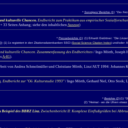
*
Sonstiges/ Berichte (1)
:
"
Das Netz
und kulturelle Chancen.
Endbericht zum Praktikum aus empirischer Sozialforschu
n + 33 Seiten Anhang; siehe den inhaltlichen
Auszug
)
*
Presseberichte (1)
: (1)
Erhardt Gstöttner:
"
Die Linze
0)
: (1) 1x registriert in den Zitationsdatenbanken SSCI (
Social Science Citation Index
) und/oder A
nd kulturelle Chancen.
Zusammenfassung des Endberichtes
/ Ingo Mörth,
Joseph 
ls
A-81
).
beit von Andrea Schmolmüller und Christiane Mörth; Linz/AUT 1994: Johannes Kepler
n
.
Endbericht zur "Oö. Kulturstudie 1993"
/ Ingo Mörth,
Gerhard Niel, Otto Stoik; 
*
Berichte (2)
:(1)
"G
(2)
"
Heimat - wo die Uhren etwa
m Beispiel des BBRZ Linz.
Zwischenbericht II: Komplexe Einflußgrößen bei Abbr