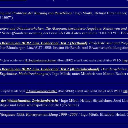
,
ang und Probleme der Nutzung von Reisebüros
/ Ingo Mörth
Helmut Hirtenlehner; 
E 1997")
otive und Urlaubsverhalten. Die Akzeptanz besonderer Angebote. Reisen von und
 (82 Seiten)(Sonderauswertung der Fessel- & GfK-Daten zur Studie "LIFE STYLE 1997
 Beispiel des BBRZ Linz. Endbericht, Teil 1 (Textband)
:
Projektstruktur und Pro
lter Blumberger; Linz/AUT 1998: Institut für Berufs- und Erwachsenenbildungsfors
rojekt wurde vom
IZ Sozialwissenschaften
(Bonn/BRD) erstellt und steht aktuell über WISO:
htt
 Beispiel des BBRZ Linz. Endbericht, Teil 2 (Materialienband)
:
Detailergebnisse
e Ergebnisse, Modellrechnungen)
/ Ingo Mörth;
unter Mitarbeit von Marion Bacher u
Projekt wurde vom
IZ Sozialwissenschaften
(Bonn/BRD) erstellt und steht aktuell über WISO:
htt
g der Wohnsituation
.
Zwischenbericht
/ Ingo Mörth,
Helmut Hirtenlehner, Josef Lin
iologie und Gesellschaftspolitik der JKU (75 Seiten)
Pilotphase 1998. Konzeptentwicklung 1999 - 2003
/ Ingo Mörth,
Elisabeth Heiml, 