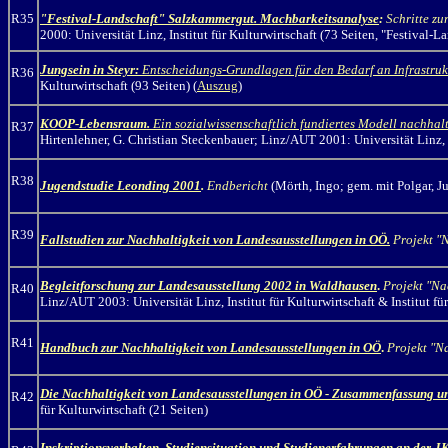
R35
"Festival-Landschaft" Salzkammergut. Machbarkeitsanalyse
:
Schritte z
2000: Universität Linz, Institut für Kulturwirtschaft (73 Seiten, "Festiva
Jungsein in Steyr:
Entscheidungs-Grundlagen für den Bedarf an Infrastruk
R36
Kulturwirtschaft (93 Seiten) (
Auszug
)
KOOP-Lebensraum.
Ein sozialwissenschaftlich fundiertes Modell nachha
R37
Hirtenlehner, G. Christian Steckenbauer; Linz/AUT 2001: Universität Linz, I
R38
Jugendstudie Leonding 2001
.
Endbericht
(Mörth, Ingo; gem. mit Polgar, Ju
R39
Fallstudien zur Nachhaltigkeit von Landesausstellungen in OÖ.
Projekt "
Begleitforschung zur Landesausstellung 2002 in Waldhausen
.
Projekt "Na
R40
Linz/AUT 2003: Universität Linz, Institut für Kulturwirtschaft & Institut fü
R41
Handbuch zur Nachhaltigkeit von Landesausstellungen in OÖ
.
Projekt "N
Die Nachhaltigkeit von Landesausstellungen in OÖ - Zusammenfassung u
R42
für Kulturwirtschaft (21 Seiten)
Inskriptionsverhalten, Studiensituation und Studienerfahrungen an der J