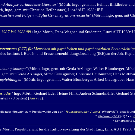
nd Analyse vorhandener Literatur"
(Mörth, Ingo; gem. mit Helmut Birklhuber und
h, Ingo; gem. mit Christine Heilbrunner), Linz/ AUT 1988: IBE
 Ursachen und Folgen mißglückter Integrationsversuche"
(Mörth, Ingo; gem. mit Ch
S 1987-WS 1988/89
/ Ingo Mörth,
Franz Wagner und Studenten, Linz/ AUT 1989: Unive
ngszentrums
(ATZ) für Menschen mit psychischen und psychosozialen Beeinträchtig
des Instituts f. Berufs- und Erwachsenenbildungsforschung (IBE) an der Joh. Keple
suchungskonzept"
(Mörth, Ingo; gem. mit Gerda Atzlinger, Walter Blumberger, Alfr
 gem. mit Gerda Atzlinger, Alfred Grausgruber, Christine Heilbrunner, Hans Mittm
Empfehlungen"
(Mörth, Ingo; gem. mit Walter Blumberger, Alfred Grausgruber, Han
nstudie
/ Ingo Mörth,
Gerhard Eder, Heimo Flink, Andrea Schmolmüller, Gerhard Stadl
rten (70 Seiten) (
Auszug
).
 digitaler
Abstract
zum Projekt wurde von den "
Tourismusstudien Austria
" (Wien/AUT) erstellt und
*
Zitationen (1/19)
:(1) 1x in
*
Sonstiges/ Ber
Mörth; Projektbericht für die Kulturverwaltung der Stadt Linz, Linz/AUT 1993: Univ