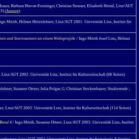
bauer, Barbara Hrovat-Forstinger, Christian Strasser, Elisabeth Heiml;
Linz/AUT
3) (
Auszug
).
Ingo Mörth,
Helmut Hirtenlehner; Linz/AUT 2001: Universität Linz, Institut für
nnen und Interessenten an einem Wohnprojekt
/ Ingo Mörth
Josef Lins, Helmut
; Linz/AUT 2002: Universität Linz, Institut für Kulturwirtschaft (68 Seiten)
lehner, Susanne Ortner, Julia Polgar, G. Christian Steckenbauer; Studierende ;
r; Linz/AUT 2003: Universität Linz, Institut für Kulturwirtschaft (114 Seiten)
 Band 4
/ Ingo Mörth,
Susanne Ortner; Linz/AUT 2003: Universität Linz, Institut
mberger; Linz/AUT 2002: Universität Linz, Institut für Soziologie & Institut