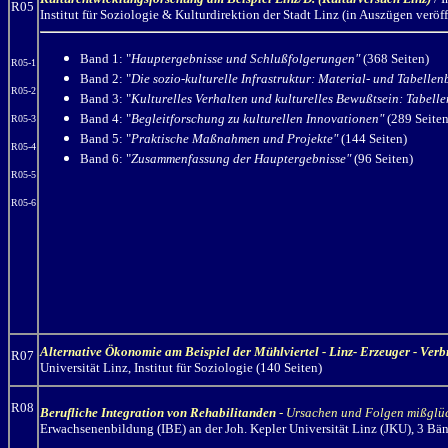
R05
Institut für Soziologie & Kulturdirektion der Stadt Linz (in Auszügen veröff
Band 1: "
Hauptergebnisse und Schlußfolgerungen"
(368 Seiten)
R05-1
Band 2: "
Die sozio-kulturelle Infrastruktur: Material- und Tabelle
R05-2
Band 3: "
Kulturelles Verhalten und kulturelles Bewußtsein: Tabell
Band 4: "
Begleitforschung zu kulturellen Innovationen"
(289 Seiten
R05-3
Band 5: "
Praktische Maßnahmen und Projekte"
(144 Seiten)
R05-4
Band 6: "
Zusammenfassung der Hauptergebnisse"
(96 Seiten)
R05-5
R05-6
Alternative Ökonomie am Beispiel der Mühlviertel - Linz- Erzeuger - Verb
R07
Universität Linz, Institut für Soziologie (140 Seiten)
R08
Berufliche Integration von Rehabilitanden
- Ursachen und Folgen mißglüc
Erwachsenenbildung (IBE) an der Joh. Kepler Universität Linz (JKU), 3 Bän