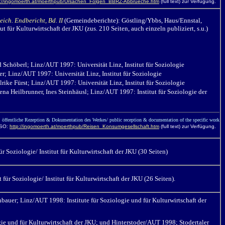
p://ingomoerth.at/moerthpub/Ursachen_Folgen_BBRZ-Abbrueche.htm
(full text) zur Verfügung.
ich. Endbericht, Bd. II
(Gemeindeberichte): Göstling/Ybbs, Haus/Ennstal,
für Kulturwirtschaft der JKU (zus. 210 Seiten, auch einzeln publiziert, s.u.)
d Schöberl; Linz/AUT 1997: Universität Linz, Institut für Soziologie
ner; Linz/AUT 1997: Universität Linz, Institut für Soziologie
lrike Fürst; Linz/AUT 1997: Universität Linz, Institut für Soziologie
rena Heilbrunner, Ines Steinhäusl; Linz/AUT 1997: Institut für Soziologie der
öffentliche Rezeption & Dokumentation des Werkes/ public reception & documentation of the specific work
ISO:
http://ingomoerth.at/moerthpub/Reisen_Konsumgesellschaft.htm
(full text) zur Verfügung.
 Soziologie/ Institut für Kulturwirtschaft der JKU (30 Seiten)
für Soziologie/ Institut für Kulturwirtschaft der JKU (26 Seiten).
bauer; Linz/AUT 1998: Institute für Soziologie und für Kulturwirtschaft der
ie und für Kulturwirtschaft der JKU; und Hinterstoder/AUT 1998; Stodertaler