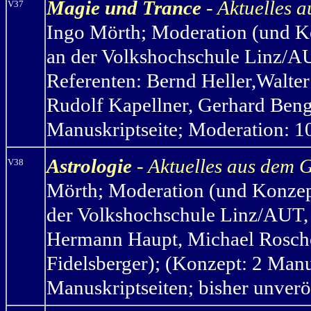
Magie und Trance
- Aktuelles 
V37
Ingo Mörth
;
Moderation (und Ko
an der Volkshochschule Linz/AU
Referenten: Bernd Heller,Walte
Rudolf Kapellner, Gerhard Benge
Manuskriptseite; Moderation: 10
Astrologie
- Aktuelles aus dem 
V38
Mörth
;
Moderation (und Konzept
der Volkshochschule Linz/AUT, 
Hermann Haupt, Michael Rosche
Fidelsberger); (Konzept: 2 Manu
Manuskriptseiten; bisher unverö