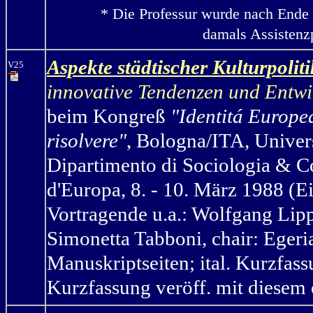
* Die Professur wurde nach Ende 
damals Assistenzp
Aspekte städtischer Kulturpoliti
V25
innovative Tendenzen und Entwi
beim Kongreß
"Identitá Europe
risolvere"
, Bologna/ITA,
Univers
Dipartimento di Sociologia & C
d'Europa,
8. - 10. März 1988 (Ei
Vortragende u.a.: Wolfgang Lip
Simonetta Tabboni, chair: Egeri
Manuskriptseiten; ital. Kurzfas
Kurzfassung
veröff. mit diesem 