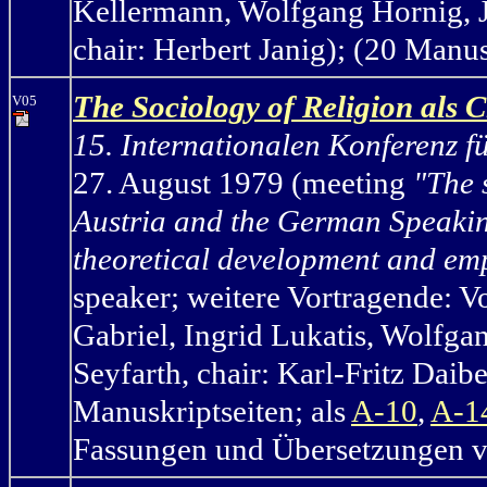
Kellermann, Wolfgang Hornig, J
chair: Herbert Janig); (20 Manus
The Sociology of Religion als C
V05
15. Internationalen Konferenz f
27. August 1979 (m
eeting
"The 
Austria and the German Speaking
theoretical development and emp
speaker;
weitere Vortragende: V
Gabriel, Ingrid Lukatis, Wolfga
Seyfarth, chair: Karl-Fritz Da
Manuskriptseiten; als
A-10
,
A-1
Fassungen und Übersetzungen ve