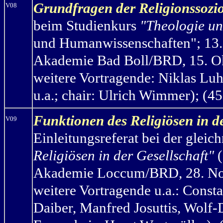
Grundfragen der Religionssozio
V08
beim Studienkurs
"Theologie un
und Humanwissenschaften"; 13.
Akademie Bad Boll/BRD, 15. Okt
weitere Vortragende: Niklas Lu
u.a.; chair: Ulrich Wimmer); (45
Funktionen des Religiösen in de
V09
Einleitungsreferat bei der gle
Religiösen in der Gesellschaft"
(
Akademie Loccum/BRD, 28. Nov
weitere Vortragende u.a.: Consta
Daiber, Manfred Josuttis, Wolf-