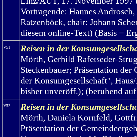
Linz/AUT, 17. November 1997 (
Vortragende: Hannes Androsch, 
Ratzenböck, chair: Johann Schen
diesem online-Text) (Basis = Er
Reisen in der Konsumgesellsch
V51
Mörth, Gerhild Rafetseder-Struge
Steckenbauer; Präsentation der 
der Konsumgesellschaft", Haus/
bisher unveröff.);
(beruhend au
Reisen in der Konsumgesellscha
V52
Mörth, Daniela Kornfeld, Gottfr
Präsentation der Gemeindeergebn