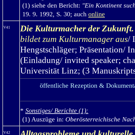
(1)
siehe den Bericht:
"Ein Kontinent suc
19. 9. 1992, S. 30; auch
online
Die Kulturmacher der Zukunft.
V41
bildet zum Kulturmanager aus
/
Hengstschläger;
Präsentation/ I
(Einladung/ invited speaker; ch
Universität Linz; (3 Manuskripts
öffentliche Rezeption & Dokumenta
*
Sonstiges/ Berichte (1):
(1) Auszüge in:
Oberösterreichische Nach
Alltagsprobleme und kulturelle
V42