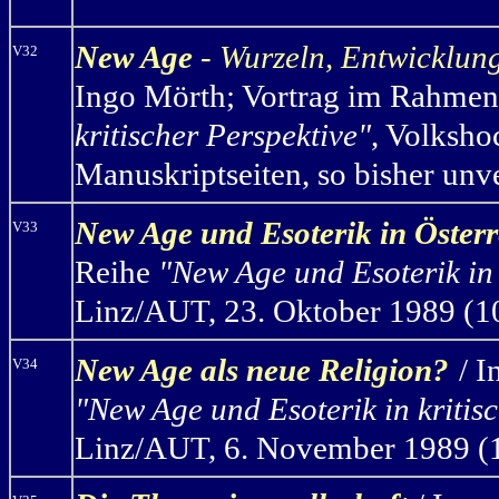
New Age
- Wurzeln, Entwicklun
V32
Ingo Mörth
;
Vortrag im Rahmen
kritischer Perspektive"
, Volksho
Manuskriptseiten, so bisher unve
New Age und Esoterik in Österr
V33
Reihe
"New Age und Esoterik in 
Linz/AUT, 23. Oktober 1989 (10 
New Age
als neue Religion?
/ 
V34
"New Age und Esoterik in kritis
Linz/AUT, 6. November 1989 (10