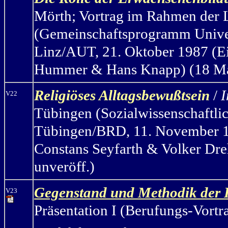
Mörth
;
Vortrag im Rahmen der L
(Gemeinschaftsprogramm Univer
Linz/AUT, 21. Oktober 1987 (Ein
Hummer & Hans Knapp) (18 Manu
Religiöses Alltagsbewußtsein
/
I
V22
Tübingen (Sozialwissenschaftli
Tübingen/BRD, 11. November 198
Constans Seyfarth & Volker Dreh
unveröff.)
Gegenstand und Methodik der K
V23
Präsentation I (Berufungs-Vort