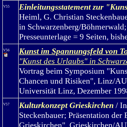
Einleitungsstatement zur "Kun
V55
Heiml, G. Christian Steckenbaue
in Schwarzenberg/Böhmerwald; L
Presseunterlage = 9 Seiten, bish
Kunst im Spannungsfeld von T
V56
"Kunst des Urlaubs" in Schwa
Vortrag beim Symposium "Kunst
Chancen und Risiken", Linz/AUT,
Universität Linz, Dezember 199
Kulturkonzept Grieskirchen
/ I
V57
Steckenbauer; Präsentation der 
Grieskirchen", Grieskirchen/AUT