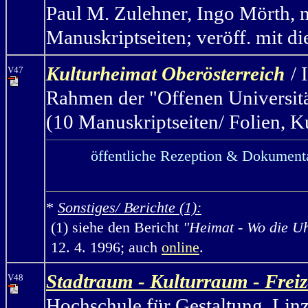
Paul M. Zulehner, Ingo Mörth, m
Manuskriptseiten; veröff. mit d
Kulturheimat Oberösterreich
/
V47
Rahmen der "Offenen Universitä
(10 Manuskriptseiten/ Folien, K
öffentliche Rezeption & Dokumenta
*
Sonstiges/ Berichte (1):
(1) siehe den Bericht
"Heimat - Wo die U
12. 4. 1996; auch
online
.
Stadtraum - Kulturraum - Frei
V48
Hochschule für Gestaltung, Linz