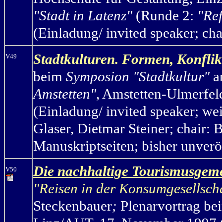
"Stadt in Latenz"
(Runde 2:
"Ref
(Einladung/ invited speaker; chai
Stadtkulturen. Formen, Konfli
V49
beim
Symposion "Stadtkultur"
a
Amstetten"
, Amstetten-Ulmerfe
(Einladung/ invited speaker; w
Glaser, Dietmar Steiner
; chair:
Manuskriptseiten; bisher unverö
Die nachhaltige Tourismusgem
V50
"Reisen in der Konsumgesellsch
Steckenbauer
;
Plenarvortrag be