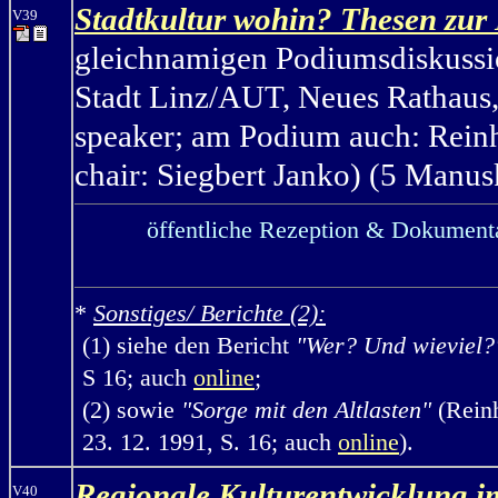
Stadtkultur wohin? Thesen zur
V39
gleichnamigen Podiumsdiskuss
Stadt Linz/AUT, Neues Rathaus,
speaker; am Podium auch: Reinh
chair: Siegbert Janko) (5 Manusk
öffentliche Rezeption & Dokumenta
*
Sonstiges/ Berichte (2):
(1) siehe den Bericht
"Wer? Und wieviel?
S 16; auch
online
;
(2) sowie
"Sorge mit den Altlasten"
(Reinh
23. 12. 1991, S. 16; auch
online
).
Regionale Kulturentwicklung i
V40