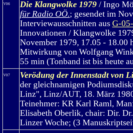
Die Klangwolke 1979
/ Ingo Mö
V06
für Radio OÖ.
; gesendet im No
Interviewausschnitten aus
G-05
Innovationen / Klangwolke 1979
November 1979, 17.05 - 18.00 h
Mitwirkung von Wolfgang Winkle
55 min (Tonband ist bis heute a
Verödung der Innenstadt von L
V07
der gleichnamigen Podiumsdisku
Linz", Linz/AUT, 18. März 198
Teinehmer: KR Karl Raml, Manf
Elisabeth Oberlik, chair: Dir. D
Linzer Woche; (3 Manuskriptseit