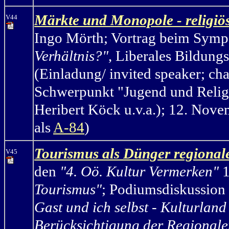
Märkte und Monopole - religiöse
V44
Ingo Mörth
;
Vortrag beim Sym
Verhältnis?"
, Liberales Bildung
(Einladung/ invited speaker; ch
Schwerpunkt "Jugend und Relig
Heribert Köck u.v.a.); 12. Nove
als
A-84
)
Tourismus als Dünger regional
V45
den
"4. Oö. Kultur Vermerken"
1
Tourismus"
;
Podiumsdiskussio
Gast und ich selbst - Kulturlan
Berücksichtigung der Regionale