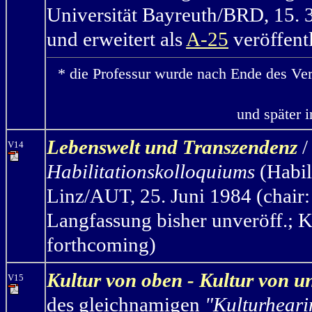
Universität Bayreuth/BRD, 15. 3
und erweitert als
A-25
veröffentl
* die Professur wurde nach Ende des Ve
und später 
Lebenswelt und Transzendenz
/
V14
Habilitationskolloquiums
(Habil
Linz/AUT, 25. Juni 1984 (chair:
Langfassung bisher unveröff.; K
forthcoming)
Kultur von oben - Kultur von u
V15
des gleichnamigen
"Kulturheari