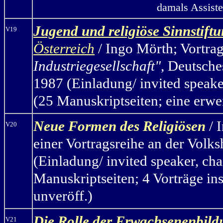
damals Assiste
Jugend und religiöse Sinnstift
V19
Österreich
/ Ingo Mörth
;
Vortra
Industriegesellschaft"
, Deutsche
1987 (Einladung/ invited speaker
(25 Manuskriptseiten; eine erwe
Neue Formen des Religiösen
/ 
V20
einer Vortragsreihe an der Vol
(Einladung/ invited speaker, cha
Manuskriptseiten; 4 Vorträge ins
unveröff.)
Die Rolle der Erwachsenenbildu
V21