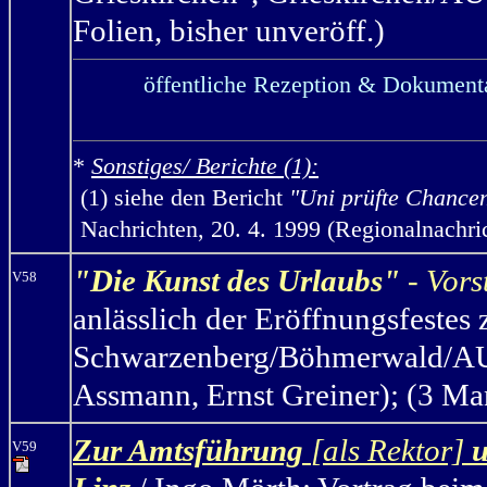
Folien, bisher unveröff.)
öffentliche Rezeption & Dokumenta
*
Sonstiges/ Berichte (1):
(1) siehe den Bericht
"Uni prüfte Chancen
Nachrichten, 20. 4. 1999 (Regionalnachr
"Die Kunst des Urlaubs"
- Vors
V58
anlässlich der Eröffnungsfestes 
Schwarzenberg/Böhmerwald/AUT,
Assmann, Ernst Greiner); (3 Man
Zur Amtsführung
[als Rektor]
u
V59