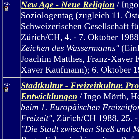
New Age - Neue Religion
/ Ing
V26
Soziologentag (zugleich 11. Öst
Schweizerischen Gesellschaft fü
Zürich/CH, 4. - 7. Oktober 198
Zeichen des Wassermanns"
(
Ein
Joachim Matthes, Franz-Xaver K
Xaver Kaufmann); 6. Oktober 19
Stadtkultur - Freizeitkultur. 
V27
Entwicklungen
/ Ingo Mörth, H
beim 1. Europäischen Freizeitf
Freizeit"
, Zürich/CH 1988, 25. 
"Die Stadt zwischen Streß und 