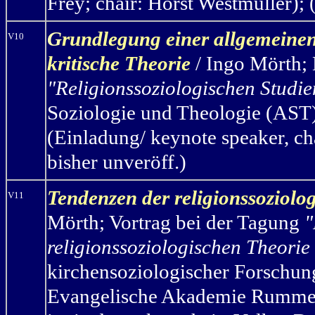
Frey; chair: Horst Westmüller); 
G
rundlegung einer allgemeinen 
V10
kritische Theorie
/ Ingo Mörth
;
"Religionssoziologischen Studi
Soziologie und Theologie (AST)
(Einladung/ keynote speaker, ch
bisher unveröff.)
Tendenzen der religionssoziolo
V11
Mörth
;
Vortrag bei der Tagung
"
religionssoziologischen Theorie
kirchensoziologischer Forschung
Evangelische Akademie Rummel