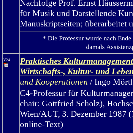
Nachfolge Prof. Ernst Häusser
für Musik und Darstellende Ku
Manuskriptseiten; überarbeitet u
* Die Professur wurde nach Ende 
damals Assistenzp
Praktisches Kulturmanagement: 
V24
Wirtschafts-, Kultur- und Leb
und Kooperationen
/ Ingo Mört
C4-Professur für Kulturmanage
chair: Gottfried Scholz
),
Hochsch
Wien/AUT, 3. Dezember 1987 (7 
online-Text)