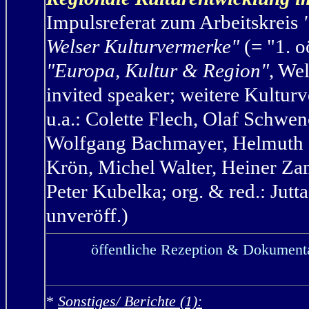
Impulsreferat
zum Arbeitskreis
Welser Kulturvermerke"
(= "1.
o
"Europa, Kultur & Region"
, We
invited speaker; weitere Kultu
u.a.: Colette Flech, Olaf Schwe
Wolfgang Bachmayer, Helmuth Gs
Krön, Michel Walter, Heiner Zam
Peter Kubelka; org. & red.: Jutt
unveröff.
)
öffentliche Rezeption & Dokumenta
*
Sonstiges/ Berichte (1):