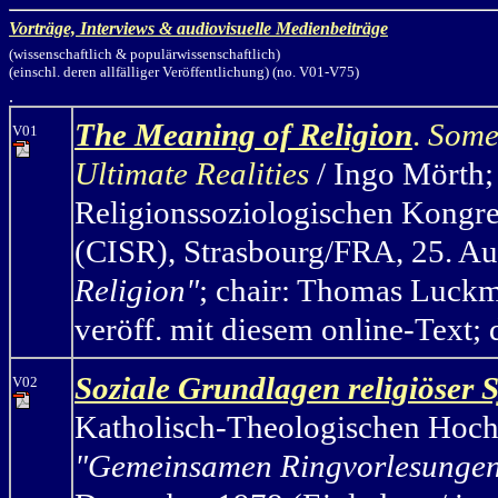
Vorträge, Interviews & audiovisuelle Medienbeiträge
(wissenschaftlich & populärwissenschaftlich)
(einschl. deren allfälliger Veröffentlichung) (no. V01-V75)
.
The Meaning of Religion
.
Some 
V01
Ultimate Realities
/ Ingo Mörth
;
Religionssoziologischen Kongreß
(CISR), Strasbourg/FRA, 25. A
Religion"
; chair: Thomas Luckm
veröff. mit diesem online-Text; 
Soziale Grundlagen religiöser 
V02
Katholisch-Theologischen Hochs
"Gemeinsamen Ringvorlesungen