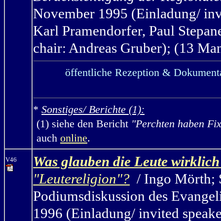
November 1995 (Einladung/ invi
Karl Pramendorfer, Paul Stepane
chair: Andreas Gruber); (13 Manu
öffentliche Rezeption & Dokumenta
*
Sonstiges/ Berichte (1):
(1) siehe den Bericht
"Perchten haben Fi
auch
online
.
Was glauben die Leute wirklich
V46
"Leutereligion"?
/ Ingo Mörth; 
Podiumsdiskussion des Evangel
1996 (Einladung/ invited speak