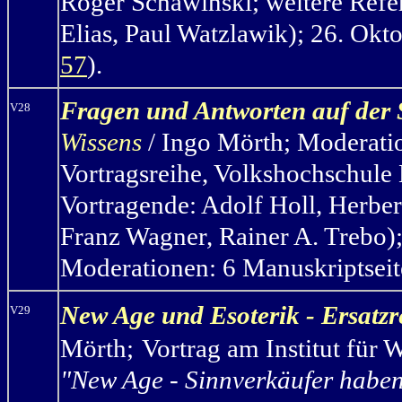
Roger Schawinsk
i; weitere Ref
Elias, Paul Watzlawik); 26. Okt
57
).
Fragen und Antworten auf der
V28
Wissens
/ Ingo Mörth
;
Moderatio
Vortragsreihe, Volkshochschule
Vortragende: Adolf Holl, Herber
Franz Wagner, Rainer A. Trebo);
Moderationen: 6 Manuskriptseite
New Age und Esoterik - Ersatz
V29
Mörth
;
Vortrag am Institut für
"New Age - Sinnverkäufer habe