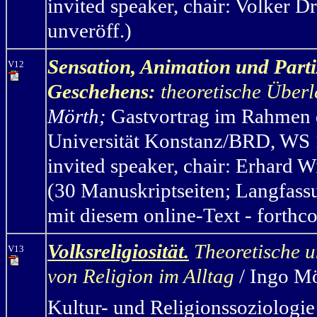
invited speaker, chair: Volker D
unveröff.)
Sensation, Animation und Parti
V12
Geschehens:
theoretische Über
Mörth
;
Gastvortrag im Rahmen 
Universität Konstanz/BRD, WS 
invited speaker, chair: Erhard
(30 Manuskriptseiten; Langfassu
mit diesem online-Text - forthc
Volksreligiosität.
Theoretische u
V13
von Religion im Alltag
/ Ingo M
Kultur- und Religionssoziologie