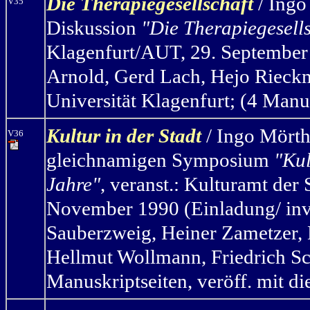
Die Therapiegesellschaft
/ Ingo
V35
Diskussion
"Die Therapiegesell
Klagenfurt/AUT, 29. September 
Arnold, Gerd Lach, Hejo Rieck
Universität Klagenfurt; (4 Manus
Kultur in der Stadt
/ Ingo Mörth
V36
gleichnamigen Symposium
"Kul
Jahre"
, veranst.: Kulturamt de
November 1990 (Einladung/ invit
Sauberzweig, Heiner Zametzer, E
Hellmut Wollmann, Friedrich Sc
Manuskriptseiten, veröff. mit d