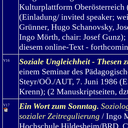
Kulturplattform Oberösterreich
(Einladung/ invited speaker; we
Grünner, Hugo Schanovsky, Jose
Ingo Mörth, chair: Josef Gunz); 
diesem online-Text - forthcomi
Soziale Ungleichheit - Thesen
V16
einem Seminar des Pädagogische
Steyr/OÖ./AUT, 7. Juni 1986 (Ei
Krenn); (2 Manuskriptseiten, dzt
Ein Wort zum Sonntag.
Soziolo
V17
sozialer Zeitregulierung
/ Ingo 
Hochschule Hildesheim/BRD, C4