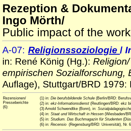
Rezeption & Dokumenta
Ingo Mörth/
Public impact of the work
A
-07
:
Religionssoziologie
/
I
in: René König (Hg.):
Religion
empirischen Sozialforschung, 
Auflage), Stuttgart/BRD 1979: 
Rezensionen/
(1) in:
Die berufsbildende Schule
(Berlin/BRD: Berufsv
Presseberichte
(2) in:
ekz-Informationsdienst
(Reutlingen/BRD: ekz bi
(6):
(3) Arnold Schwendtke (Bonn), in:
Sozialpädagogische
(4) in:
Staat und Wirtschaft in Hessen
(Wiesbaden/BRD:
(5) in:
Studium. Das Buchmagazin für Studenten
(Düs
(6) in:
Recensio
(Regensburg/BRD: Universität), Nr. 6