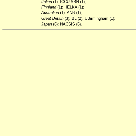
Italien
(1): ICCU SBN (1);
Finnland
(1): HELKA (1);
Australien
(1): ANB (1);
Great
Britain
(3): BL (2), UBirmingham (1);
Japan
(6): NACSIS (6).