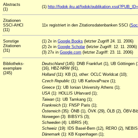
Abstracts
(1)
http://fodok.jku.at/fodok/publikation.xsql?PUB_I
(1)
Zitationen
SSCI-AHCI
11x registriert in den Zitationsdatenbanken SSCI (
Soci
(11)
Sonstige
(1) 2x in
Google Books
(letzter Zugriff 24. 11. 2006)
Zitationen
(2) 2x in
Google Scholar
(letzter Zugriff: 12. 11. 2006)
(31)
(3) 27x in
Google.com
(letzter Zugriff: 23. 11. 2006)
Bibliotheks-
Deutschland
(145): DNB Frankfurt (1), UB Göttingen 
exemplare
(16), HBZ-NRW (91),
(245)
Holland
(11): KB (1), other: OCLC Worldcat (10);
Czech Republic
(1): UB KarlovaPraze (1);
Greece
(1): UB Ionian University Athens (1);
USA
(1): HOLLIS UHarvard (1);
Taiwan
(1): UB Tamkang (1);
Frankreich
(1): FNSP Paris (1);
Österreich
(35): ÖNB (1), ÖVK (29), ÖLB (2), ÖBV-Bib
Norwegen
(3): BIBSYS (3);
Schweden
(4): LIBRIS (4);
Schweiz
(19): IDS Basel-Bern (12), RERO (2), NEBIS 
Dänemark
(1): KB Kopenhagen (1);