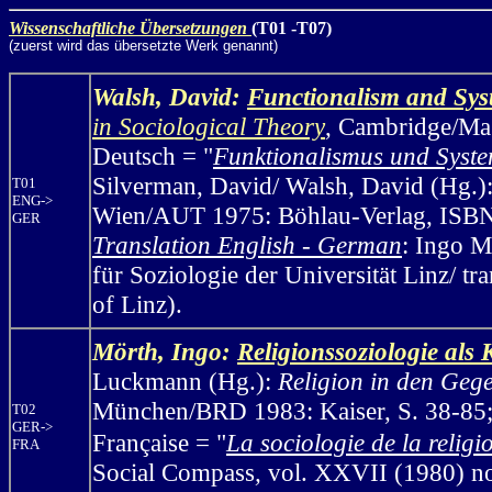
Wissenschaftliche Übersetzungen
(T01 -T07)
(zuerst wird das übersetzte Werk genannt)
Walsh, David:
Functionalism and Sys
in Sociological Theory
, Cambridge/Ma
Deutsch = "
Funktionalismus und Syste
Silverman, David/ Walsh, David (Hg.)
T01
ENG->
Wien/AUT 1975: Böhlau-Verlag, ISBN
GER
Translation English - German
: Ingo M
für Soziologie der Universität Linz/ t
of Linz).
Mörth, Ingo:
Religionssoziologie als 
Luckmann (Hg.):
Religion in den Geg
München/BRD 1983: Kaiser, S. 38-85
T02
GER->
Française =
"
La sociologie de la relig
FRA
Social Compass
,
vol. XXVII (1980) no