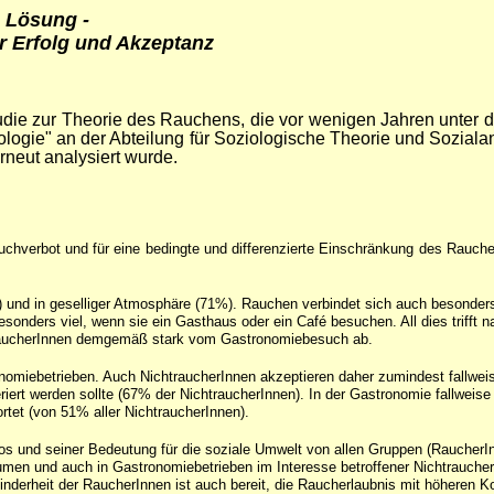
e Lösung -
 Erfolg und Akzeptanz
udie zur Theorie des Rauchens, die vor wenigen Jahren unter 
ziologie" an der Abteilung für Soziologische Theorie und Sozia
erneut analysiert wurde.
chverbot und für eine bedingte und differenzierte Einschränkung des Rauche
und in geselliger Atmosphäre (71%). Rauchen verbindet sich auch besonder
ders viel, wenn sie ein Gasthaus oder ein Café besuchen. All dies trifft na
RaucherInnen demgemäß stark vom Gastronomiebesuch ab.
tronomiebetrieben. Auch NichtraucherInnen akzeptieren daher zumindest fallw
ert werden sollte (67% der NichtraucherInnen). In der Gastronomie fallweise
rtet (von 51% aller NichtraucherInnen).
os und seiner Bedeutung für die soziale Umwelt von allen Gruppen (RaucherInn
umen und auch in Gastronomiebetrieben im Interesse betroffener Nichtrauche
nderheit der RaucherInnen ist auch bereit, die Raucherlaubnis mit höheren K