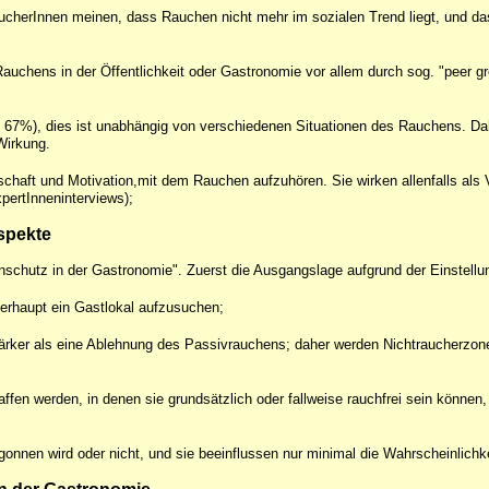
herInnen meinen, dass Rauchen nicht mehr im sozialen Trend liegt, und da
auchens in der Öffentlichkeit oder Gastronomie vor allem durch sog. "peer g
 67%), dies ist unabhängig von verschiedenen Situationen des Rauchens. Da
Wirkung.
chaft und Motivation,mit dem Rauchen aufzuhören. Sie wirken allenfalls als 
ertInneninterviews);
spekte
schutz in der Gastronomie". Zuerst die Ausgangslage aufgrund der Einstellu
erhaupt ein Gastlokal aufzusuchen;
stärker als eine Ablehnung des Passivrauchens; daher werden Nichtraucherzon
en werden, in denen sie grundsätzlich oder fallweise rauchfrei sein können, w
onnen wird oder nicht, und sie beeinflussen nur minimal die Wahrscheinlich