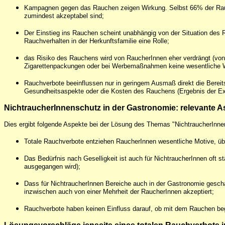
Kampagnen gegen das Rauchen zeigen Wirkung. Selbst 66% der Rauc
zumindest akzeptabel sind;
Der Einstieg ins Rauchen scheint unabhängig von der Situation des R
Rauchverhalten in der Herkunftsfamilie eine Rolle;
das Risiko des Rauchens wird von RaucherInnen eher verdrängt (von
Zigarettenpackungen oder bei Werbemaßnahmen keine wesentliche 
Rauchverbote beeinflussen nur in geringem Ausmaß direkt die Bereits
Gesundheitsaspekte oder die Kosten des Rauchens (Ergebnis der Exp
NichtraucherInnenschutz in der Gastronomie: relevante A
Dies ergibt folgende Aspekte bei der Lösung des Themas "NichtraucherInnen
Totale Rauchverbote entziehen RaucherInnen wesentliche Motive, üb
Das Bedürfnis nach Geselligkeit ist auch für NichtraucherInnen oft 
ausgegangen wird);
Dass für NichtraucherInnen Bereiche auch in der Gastronomie geschaff
inzwischen auch von einer Mehrheit der RaucherInnen akzeptiert;
Rauchverbote haben keinen Einfluss darauf, ob mit dem Rauchen beg