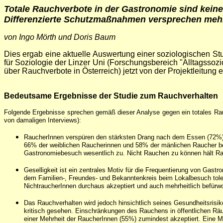
Totale Rauchverbote in der Gastronomie sind kein
Differenzierte Schutzmaßnahmen versprechen mehr
von Ingo Mörth und Doris Baum
Dies ergab eine aktuelle Auswertung einer soziologischen St
für Soziologie der Linzer Uni (Forschungsbereich "Alltagsso
über Rauchverbote in Österreich) jetzt von der Projektleitung 
Bedeutsame Ergebnisse der Studie zum Rauchverhalten
Folgende Ergebnisse sprechen gemäß dieser Analyse gegen ein totales Rau
von damaligen Interviews):
RaucherInnen verspüren den stärksten Drang nach dem Essen (72%) 
66% der weiblichen Raucherinnen und 58% der mänlichen Raucher beson
Gastronomiebesuch wesentlich zu. Nicht Rauchen zu können hält 
Geselligkeit ist ein zentrales Motiv für die Frequentierung von Gas
dem Familien-, Freundes- und Bekanntenkreis beim Lokalbesuch toleri
NichtraucherInnen durchaus akzeptiert und auch mehrheitlich befürwo
Das Rauchverhalten wird jedoch hinsichtlich seines Gesundheitsrisik
kritisch gesehen. Einschränkungen des Rauchens in öffentlichen Rä
einer Mehrheit der RaucherInnen (55%) zumindest akzeptiert. Eine Mi