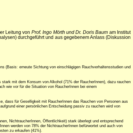
der Leitung von
Prof. Ingo Mörth und Dr. Doris Baum
am Institut
lanalysen) durchgeführt und aus gegebenem Anlass (Diskussion
ns (Basis: erneute Sichtung von einschlägigen Rauchverhaltensstudien und
s stark mit dem Konsum von Alkohol (71% der RaucherInnen), dazu rauchen
ch wie vor für die Situation von RaucherInnen bei einem
eise, dass für Geselligkeit mit RaucherInnen das Rauchen von Personen aus
 aufgrund einer persönlichen Entscheidung passiv zu rauchen wird von
en, NichtraucherInnen, Öffentlichkeit) stark überlegt und entsprechend
rInnen werden von 78% der NichtraucherInnen befürwortet und auch von
osten zu erkaufen (41%).