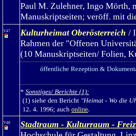
Paul M. Zulehner, Ingo Mörth, m
Manuskriptseiten; veröff. mit d
Kulturheimat Oberösterreich
/
V47
Rahmen der "Offenen Universitä
(10 Manuskriptseiten/ Folien, K
öffentliche Rezeption & Dokumenta
*
Sonstiges/ Berichte (1):
(1) siehe den Bericht
"Heimat - Wo die U
12. 4. 1996; auch
online
.
Stadtraum - Kulturraum - Frei
V48
Hochschule für Gestaltung, Linz