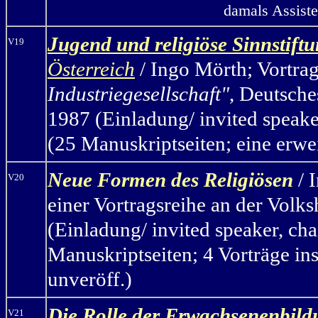
damals Assiste
Jugend und religiöse Sinnstift
V19
Österreich
/ Ingo Mörth
;
Vortra
Industriegesellschaft"
, Deutsche
1987 (Einladung/ invited speaker
(25 Manuskriptseiten; eine erwe
Neue Formen des Religiösen
/ 
V20
einer Vortragsreihe an der Vol
(Einladung/ invited speaker, cha
Manuskriptseiten; 4 Vorträge ins
unveröff.)
Die Rolle der Erwachsenenbildu
V21