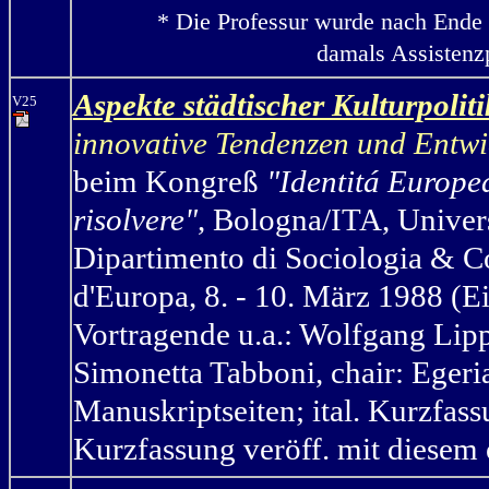
* Die Professur wurde nach Ende 
damals Assistenzp
Aspekte städtischer Kulturpoliti
V25
innovative Tendenzen und Entwi
beim Kongreß
"Identitá Europe
risolvere"
, Bologna/ITA,
Univers
Dipartimento di Sociologia & C
d'Europa,
8. - 10. März 1988 (Ei
Vortragende u.a.: Wolfgang Lip
Simonetta Tabboni, chair: Egeri
Manuskriptseiten; ital. Kurzfas
Kurzfassung
veröff. mit diesem 