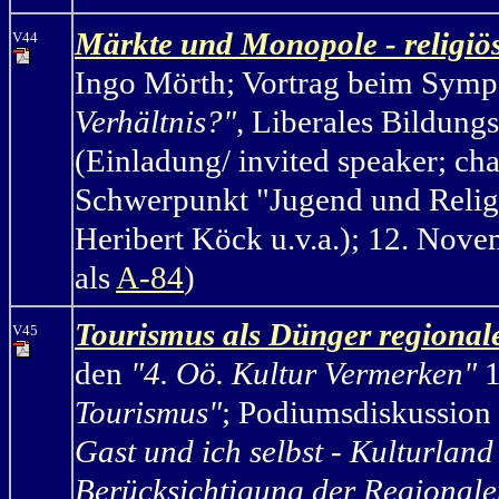
Märkte und Monopole - religiöse
V44
Ingo Mörth
;
Vortrag beim Sym
Verhältnis?"
, Liberales Bildung
(Einladung/ invited speaker; ch
Schwerpunkt "Jugend und Relig
Heribert Köck u.v.a.); 12. Nove
als
A-84
)
Tourismus als Dünger regional
V45
den
"4. Oö. Kultur Vermerken"
1
Tourismus"
;
Podiumsdiskussio
Gast und ich selbst - Kulturlan
Berücksichtigung der Regionale