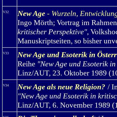
New Age
- Wurzeln, Entwicklun
V32
Ingo Mörth
;
Vortrag im Rahmen
kritischer Perspektive"
, Volksho
Manuskriptseiten, so bisher unve
New Age und Esoterik in Österr
V33
Reihe
"New Age und Esoterik in 
Linz/AUT, 23. Oktober 1989 (10 
New Age
als neue Religion?
/ 
V34
"New Age und Esoterik in kritis
Linz/AUT, 6. November 1989 (10