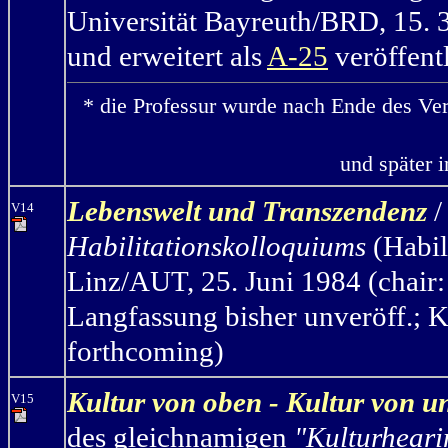
Universität Bayreuth/BRD, 15. 3
und erweitert als
A-25
veröffentl
* die Professur wurde nach Ende des Ve
und später 
Lebenswelt und Transzendenz
/
V14
Habilitationskolloquiums
(Habil
Linz/AUT, 25. Juni 1984 (chair:
Langfassung bisher unveröff.; K
forthcoming)
Kultur von oben - Kultur von u
V15
des gleichnamigen
"Kulturheari