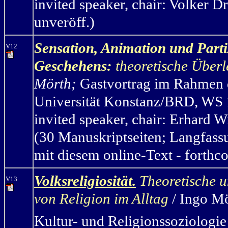
invited speaker, chair: Volker D
unveröff.)
Sensation, Animation und Parti
V12
Geschehens:
theoretische Über
Mörth
;
Gastvortrag im Rahmen 
Universität Konstanz/BRD, WS 
invited speaker, chair: Erhard
(30 Manuskriptseiten; Langfassu
mit diesem online-Text - forthc
Volksreligiosität.
Theoretische u
V13
von Religion im Alltag
/ Ingo M
Kultur- und Religionssoziologie