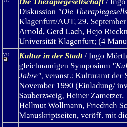
Die Therapiegesellschaft
/ Ingo
V35
Diskussion
"Die Therapiegesell
Klagenfurt/AUT, 29. September 
Arnold, Gerd Lach, Hejo Rieck
Universität Klagenfurt; (4 Manus
Kultur in der Stadt
/ Ingo Mörth
V36
gleichnamigen Symposium
"Kul
Jahre"
, veranst.: Kulturamt de
November 1990 (Einladung/ invit
Sauberzweig, Heiner Zametzer, E
Hellmut Wollmann, Friedrich Sc
Manuskriptseiten, veröff. mit d