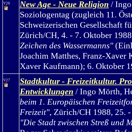
New Age - Neue Religion
/ Ing
V26
Soziologentag (zugleich 11. Öst
Schweizerischen Gesellschaft fü
Zürich/CH, 4. - 7. Oktober 198
Zeichen des Wassermanns"
(
Ein
Joachim Matthes, Franz-Xaver K
Xaver Kaufmann); 6. Oktober 19
Stadtkultur - Freizeitkultur. 
V27
Entwicklungen
/ Ingo Mörth, H
beim 1. Europäischen Freizeitf
Freizeit"
, Zürich/CH 1988, 25. 
"Die Stadt zwischen Streß und 