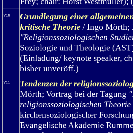
Frey; chair: Horst Westmüller); 
G
rundlegung einer allgemeinen 
V10
kritische Theorie
/ Ingo Mörth
;
"Religionssoziologischen Studi
Soziologie und Theologie (AST)
(Einladung/ keynote speaker, ch
bisher unveröff.)
Tendenzen der religionssoziolo
V11
Mörth
;
Vortrag bei der Tagung
"
religionssoziologischen Theorie
kirchensoziologischer Forschung
Evangelische Akademie Rummel