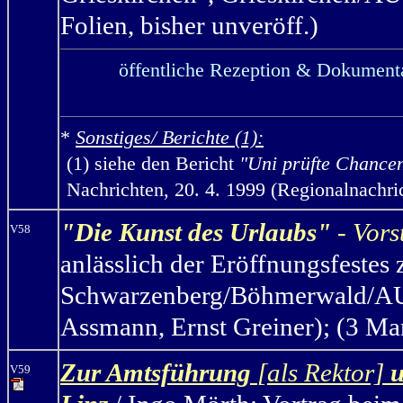
Folien, bisher unveröff.)
öffentliche Rezeption & Dokumenta
*
Sonstiges/ Berichte (1):
(1) siehe den Bericht
"Uni prüfte Chancen
Nachrichten, 20. 4. 1999 (Regionalnachr
"Die Kunst des Urlaubs"
- Vors
V58
anlässlich der Eröffnungsfestes 
Schwarzenberg/Böhmerwald/AUT,
Assmann, Ernst Greiner); (3 Man
Zur Amtsführung
[als Rektor]
u
V59