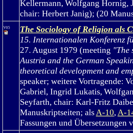
Kellermann, Wolfgang Hornig, J
chair: Herbert Janig); (20 Manus
The Sociology of Religion als C
V05
15. Internationalen Konferenz f
27. August 1979 (m
eeting
"The 
Austria and the German Speaking
theoretical development and emp
speaker;
weitere Vortragende: V
Gabriel, Ingrid Lukatis, Wolfga
Seyfarth, chair: Karl-Fritz Da
Manuskriptseiten; als
A-10
,
A-1
Fassungen und Übersetzungen ve