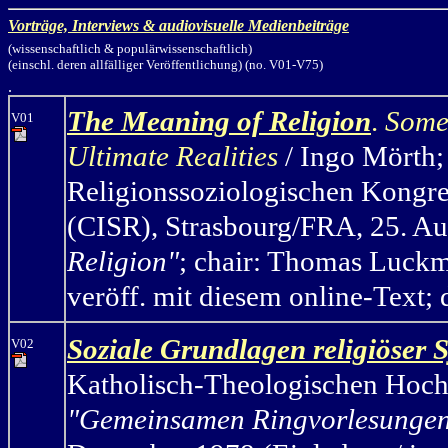
Vorträge, Interviews & audiovisuelle Medienbeiträge
(wissenschaftlich & populärwissenschaftlich)
(einschl. deren allfälliger Veröffentlichung) (no. V01-V75)
.
The Meaning of Religion
.
Some 
V01
Ultimate Realities
/ Ingo Mörth
;
Religionssoziologischen Kongreß
(CISR), Strasbourg/FRA, 25. A
Religion"
; chair: Thomas Luckm
veröff. mit diesem online-Text; 
Soziale Grundlagen religiöser 
V02
Katholisch-Theologischen Hochs
"Gemeinsamen Ringvorlesungen