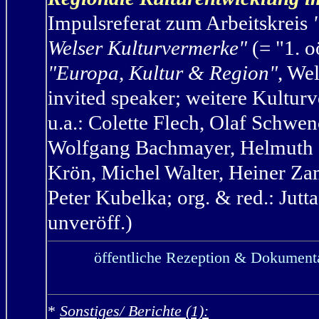
Impulsreferat
zum Arbeitskreis
Welser Kulturvermerke"
(= "1.
o
"Europa, Kultur & Region"
, We
invited speaker; weitere Kultu
u.a.: Colette Flech, Olaf Schwe
Wolfgang Bachmayer, Helmuth Gs
Krön, Michel Walter, Heiner Zam
Peter Kubelka; org. & red.: Jutt
unveröff.
)
öffentliche Rezeption & Dokumenta
*
Sonstiges/ Berichte (1):