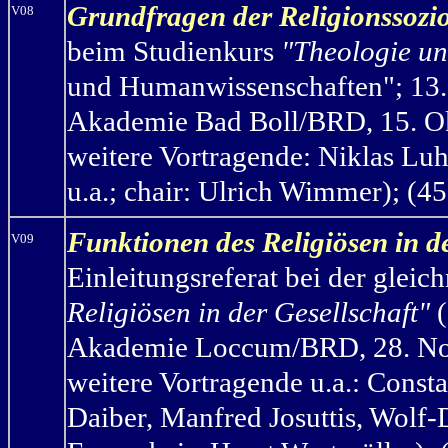
Grundfragen der Religionssozio
V08
beim Studienkurs
"Theologie un
und Humanwissenschaften"; 13.
Akademie Bad Boll/BRD, 15. Okt
weitere Vortragende: Niklas Lu
u.a.; chair: Ulrich Wimmer); (45
Funktionen des Religiösen in de
V09
Einleitungsreferat bei der gle
Religiösen in der Gesellschaft"
(
Akademie Loccum/BRD, 28. Nov
weitere Vortragende u.a.: Consta
Daiber, Manfred Josuttis, Wolf-