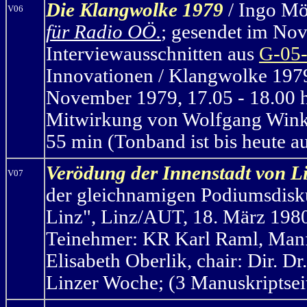
Die Klangwolke 1979
/ Ingo Mö
V06
für Radio OÖ.
; gesendet im No
Interviewausschnitten aus
G-05
Innovationen / Klangwolke 1979
November 1979, 17.05 - 18.00 h
Mitwirkung von Wolfgang Winkle
55 min (Tonband ist bis heute a
Verödung der Innenstadt von L
V07
der gleichnamigen Podiumsdisku
Linz", Linz/AUT, 18. März 198
Teinehmer: KR Karl Raml, Manf
Elisabeth Oberlik, chair: Dir. D
Linzer Woche; (3 Manuskriptseit