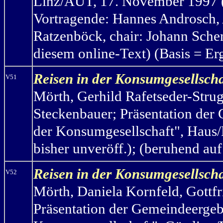
Linz/AUT, 17. November 1997 (
Vortragende: Hannes Androsch, 
Ratzenböck, chair: Johann Schen
diesem online-Text) (Basis = Er
Reisen in der Konsumgesellsch
V51
Mörth, Gerhild Rafetseder-Struge
Steckenbauer; Präsentation der 
der Konsumgesellschaft", Haus/
bisher unveröff.);
(beruhend au
Reisen in der Konsumgesellscha
V52
Mörth, Daniela Kornfeld, Gottfr
Präsentation der Gemeindeergebn