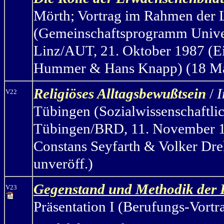
Mörth
;
Vortrag im Rahmen der L
(Gemeinschaftsprogramm Univer
Linz/AUT, 21. Oktober 1987 (Ein
Hummer & Hans Knapp) (18 Manu
Religiöses Alltagsbewußtsein
/
I
V22
Tübingen (Sozialwissenschaftli
Tübingen/BRD, 11. November 198
Constans Seyfarth & Volker Dreh
unveröff.)
Gegenstand und Methodik der K
V23
Präsentation I (Berufungs-Vort