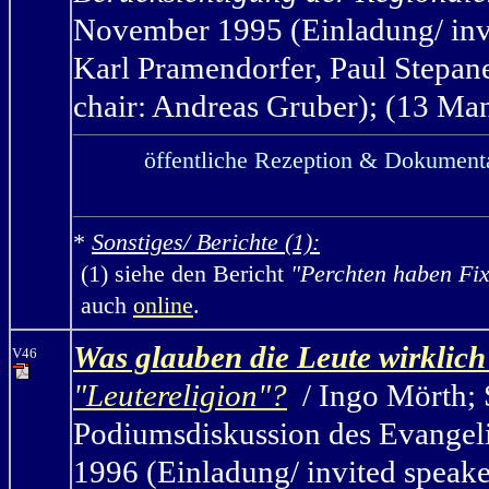
November 1995 (Einladung/ invi
Karl Pramendorfer, Paul Stepane
chair: Andreas Gruber); (13 Manu
öffentliche Rezeption & Dokumenta
*
Sonstiges/ Berichte (1):
(1) siehe den Bericht
"Perchten haben Fi
auch
online
.
Was glauben die Leute wirklich
V46
"Leutereligion"?
/ Ingo Mörth; 
Podiumsdiskussion des Evangel
1996 (Einladung/ invited speak