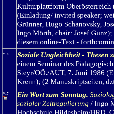
Kulturplattform Oberösterreich
(Einladung/ invited speaker; we
Grünner, Hugo Schanovsky, Jose
Ingo Mörth, chair: Josef Gunz); 
diesem online-Text - forthcomi
Soziale Ungleichheit - Thesen
V16
einem Seminar des Pädagogische
Steyr/OÖ./AUT, 7. Juni 1986 (Ei
Krenn); (2 Manuskriptseiten, dzt
Ein Wort zum Sonntag.
Soziolo
V17
sozialer Zeitregulierung
/ Ingo 
Hochschule Hildesheim/BRD, C4