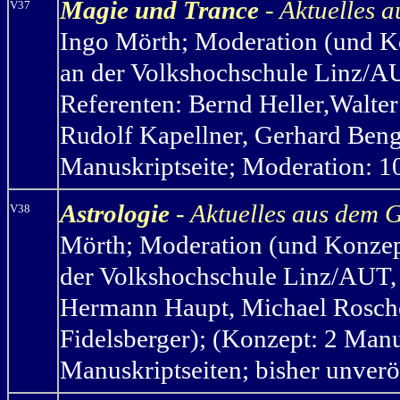
Magie und Trance
- Aktuelles 
V37
Ingo Mörth
;
Moderation (und Ko
an der Volkshochschule Linz/AU
Referenten: Bernd Heller,Walte
Rudolf Kapellner, Gerhard Benge
Manuskriptseite; Moderation: 10
Astrologie
- Aktuelles aus dem 
V38
Mörth
;
Moderation (und Konzept
der Volkshochschule Linz/AUT, 
Hermann Haupt, Michael Rosche
Fidelsberger); (Konzept: 2 Manu
Manuskriptseiten; bisher unverö