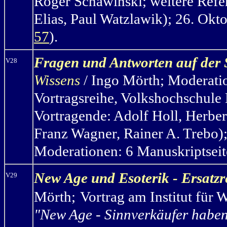
Roger Schawinsk
i; weitere Ref
Elias, Paul Watzlawik); 26. Okt
57
).
Fragen und Antworten auf der
V28
Wissens
/ Ingo Mörth
;
Moderatio
Vortragsreihe, Volkshochschule
Vortragende: Adolf Holl, Herber
Franz Wagner, Rainer A. Trebo);
Moderationen: 6 Manuskriptseite
New Age und Esoterik - Ersatz
V29
Mörth
;
Vortrag am Institut für
"New Age - Sinnverkäufer habe