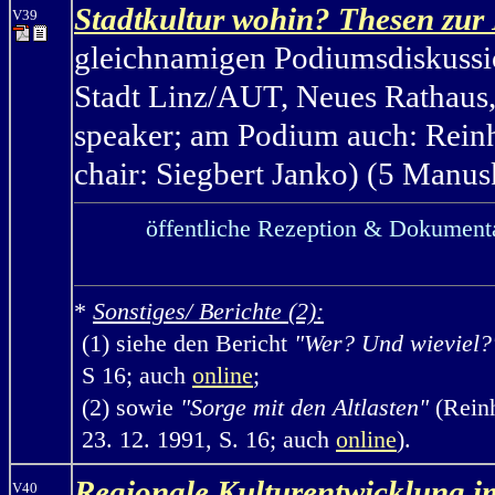
Stadtkultur wohin? Thesen zur
V39
gleichnamigen Podiumsdiskuss
Stadt Linz/AUT, Neues Rathaus,
speaker; am Podium auch: Reinh
chair: Siegbert Janko) (5 Manusk
öffentliche Rezeption & Dokumenta
*
Sonstiges/ Berichte (2):
(1) siehe den Bericht
"Wer? Und wieviel?
S 16; auch
online
;
(2) sowie
"Sorge mit den Altlasten"
(Reinh
23. 12. 1991, S. 16; auch
online
).
Regionale Kulturentwicklung i
V40