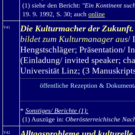
(1)
siehe den Bericht:
"Ein Kontinent suc
19. 9. 1992, S. 30; auch
online
Die Kulturmacher der Zukunft.
V41
bildet zum Kulturmanager aus
/
Hengstschläger;
Präsentation/ I
(Einladung/ invited speaker; ch
Universität Linz; (3 Manuskripts
öffentliche Rezeption & Dokumenta
*
Sonstiges/ Berichte (1):
(1) Auszüge in:
Oberösterreichische Nach
Alltagsprobleme und kulturelle
V42