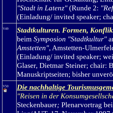
"Stadt in Latenz"
(Runde 2:
"Ref
(Einladung/ invited speaker; chai
Stadtkulturen. Formen, Konfli
V49
beim
Symposion "Stadtkultur"
a
Amstetten"
, Amstetten-Ulmerfe
(Einladung/ invited speaker; w
Glaser, Dietmar Steiner
; chair:
Manuskriptseiten; bisher unverö
Die nachhaltige Tourismusgem
V50
"Reisen in der Konsumgesellsch
Steckenbauer
;
Plenarvortrag be