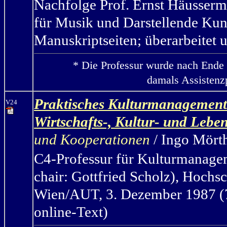
Nachfolge Prof. Ernst Häusser
für Musik und Darstellende Ku
Manuskriptseiten; überarbeitet u
* Die Professur wurde nach Ende 
damals Assistenzp
Praktisches Kulturmanagement: 
V24
Wirtschafts-, Kultur- und Leb
und Kooperationen
/ Ingo Mört
C4-Professur für Kulturmanage
chair: Gottfried Scholz
),
Hochsch
Wien/AUT, 3. Dezember 1987 (7 
online-Text)