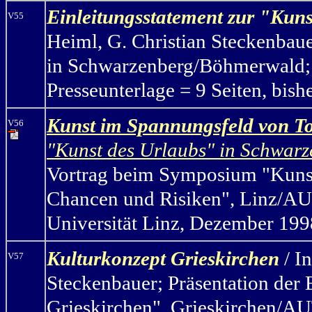
Einleitungsstatement zur "Kun
V55
Heiml, G. Christian Steckenbaue
in Schwarzenberg/Böhmerwald; L
Presseunterlage = 9 Seiten, bish
Kunst im Spannungsfeld von T
V56
"Kunst des Urlaubs" in Schwa
Vortrag beim Symposium "Kunst
Chancen und Risiken", Linz/AUT,
Universität Linz, Dezember 199
Kulturkonzept Grieskirchen
/ I
V57
Steckenbauer; Präsentation der 
Grieskirchen", Grieskirchen/AUT