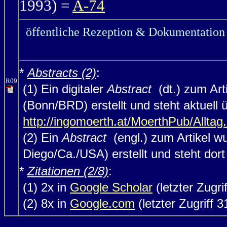
1993) =
A-74
öffentliche Rezeption & Dokumentation 
*
Abstracts (2)
:
R09
(1) Ein digitaler
Abstract
(dt.) zum Ar
(Bonn/BRD) erstellt und steht aktuell
http://ingomoerth.at/MoerthPub/Alltag
(2) Ein
Abstract
(engl.) zum Artikel w
Diego/Ca./USA) erstellt und steht dort (
*
Zitationen (2/8)
:
(1) 2x in
Google Scholar
(letzter Zugrif
(2) 8x in
Google.com
(letzter Zugriff 3