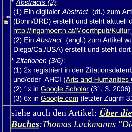
*
Abstracts (2)
:
(1) Ein digitaler
Abstract
(dt.) zum Art
R08
(Bonn/BRD) erstellt und steht aktuell
http://ingomoerth.at/Moerthpub/Kultu
(2) Ein
Abstract
(engl.) zum Artikel w
Diego/Ca./USA) erstellt und steht dort (
*
Zitationen (3/6)
:
(1) 2x registriert in den Zitationsdat
und/oder AHCI (
Arts and Humanities 
(2) 1x in
Google Scholar
(31. 3. 2006)
(3) 6x in
Google.com
(letzter Zugriff 3
siehe auch den Artikel:
Über di
Buches
:Thomas Luckmanns "Die