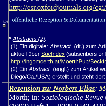
http://esr.oxfordjournals.org/cgi
öffentliche Rezeption & Dokumentation 
R06
*
Abstracts (2)
:
(1) Ein digitaler
Abstract
(dt.) zum Art
aktuell über
SocIndex
(subscribers onl
http://ingomoerth.at/MoerthPub/Beck
(2) Ein
Abstract
(engl.) zum Artikel w
Diego/Ca./USA) erstellt und steht dort (
Rezension zu: Norbert Elias
: M
Mörth;
in:
Soziologische Revue