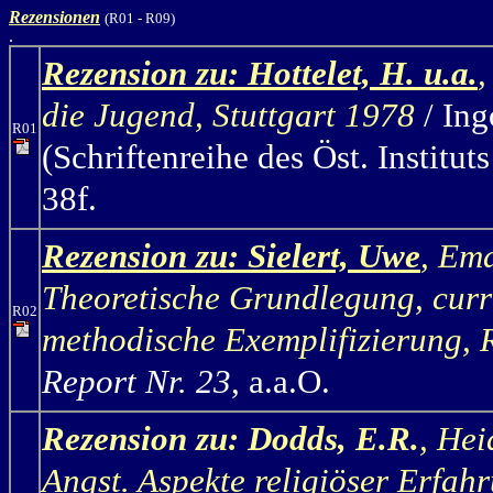
Rezensionen
(R01 - R09)
.
Rezension zu: Hottelet, H.
u.a.
die Jugend, Stuttgart 1978
/ Ing
R01
(Schriftenreihe des Öst. Instit
38f.
Rezension zu: Sielert, Uwe
,
Ema
Theoretische Grundlegung, curri
R02
methodische Exemplifizierung, 
Report Nr. 23
, a.a.O.
Rezension zu: Dodds, E.R.
,
Hei
Angst. Aspekte religiöser Erfah