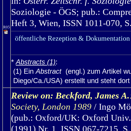
in:
Österr. Zeitschr. f. Soziologi
Soziologie - ÖGS; pub.: Compre
Heft 3, Wien, ISSN 1011-070, S
R05
öffentliche Rezeption & Dokumentation 
*
Abstracts (1)
:
(1) Ein
Abstract
(engl.) zum Artikel w
Diego/Ca./USA) erstellt und steht dort (
Review on:
Beckford, James A.
Society
, London 1989
/ Ingo Mö
(pub.: Oxford/UK: Oxford Univ. 
(1991) Nr. 1, ISSN 067-7215, S.