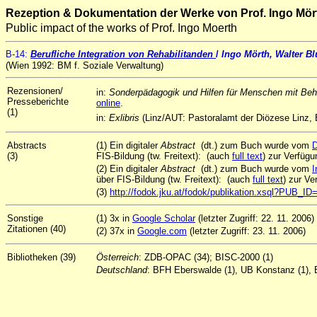
Rezeption & Dokumentation der Werke von Prof. Ingo Mör
Public impact of the works of Prof. Ingo Moerth
B-14
:
Berufliche Integration von Rehabilitanden
/
Ingo Mörth, Walter B
(Wien 1992: BM f. Soziale Verwaltung)
Rezensionen/
in:
Sonderpädagogik und Hilfen für Menschen mit Be
Presseberichte
online
.
(1)
in:
Exlibris
(Linz/AUT: Pastoralamt der Diözese Linz,
Abstracts
(1) Ein digitaler
Abstract
(dt.) zum Buch wurde vom
D
(3)
FIS-Bildung (tw. Freitext): (auch
full text
) zur Verfügu
(2) Ein digitaler
Abstract
(dt.) zum Buch wurde vom
I
über FIS-Bildung (tw. Freitext): (auch
full text
) zur Ve
(3)
http://fodok.jku.at/fodok/publikation.xsql?PUB_I
Sonstige
(1) 3x in
Google Scholar
(letzter Zugriff: 22. 11. 2006)
Zitationen (40)
(2) 37x in
Google.com
(letzter Zugriff: 23. 11. 2006)
Bibliotheken (39)
Österreich
: ZDB-OPAC (34); BISC-2000 (1)
Deutschland
: BFH Eberswalde (1), UB Konstanz (1),