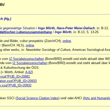
th/
ch (Hg.)
ie gegenwärtige Situation
/
Ingo Mörth,
Hans-Peter Meier-Dallach
; in: B-13,
m städtischen Lebenszusammenhang
/
Ingo Mörth
;
in: B-13, S. 13-25
le und Bilder
, cultur prospektiv (Zürich/CH),
online
.
z
(Bern/CH: HLS),
online
g other works, in:
Newsletter Sociology of Culture
, American Sociological Ass
de vom
IZ Sozialwissenschaften
(Bonn/BRD) erstellt und steht aktuell über W
wurde vom
IZ Sozialwissenschaften
(Bonn/BRD) erstellt und steht aktuell übe
e & Kulturfoschung der ÖGS.
(= Mörth, Artikel:
A-62
)
ion.xsql?PUB_ID=20881
ikation.xsql?PUB_ID=20933
tion.xsql?PUB_ID=20932
anken SSCI (
Social Science Citation Index
) und/ oder AHCI (
Arts and Humaniti