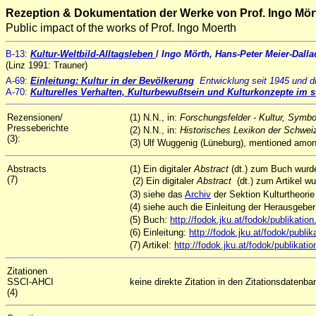
Rezeption & Dokumentation der Werke von Prof. Ingo Mör
Public impact of the works of Prof. Ingo Moerth
B-13
:
Kultur-Weltbild-Alltagsleben
/
Ingo Mörth, Hans-Peter Meier-Dalla
(Linz 1991: Trauner)
A-69:
Einleitung: Kultur in der Bevölkerung
.
Entwicklung seit 1945 und d
A-70:
Kulturelles Verhalten, Kulturbewußtsein und Kulturkonzepte i
Rezensionen/
(1) N.N., in:
Forschungsfelder - Kultur, Symbo
Presseberichte
(2) N.N., in:
Historisches Lexikon der Schwei
(3):
(3) Ulf Wuggenig (Lüneburg), mentioned amon
Abstracts
(1) Ein digitaler
Abstract
(dt.) zum Buch wur
(7)
(2) Ein digitaler
Abstract
(dt.) zum Artikel 
(3) siehe das
Archiv
der Sektion Kulturtheori
(4) siehe auch die Einleitung der Herausgeber 
(5) Buch:
http://fodok.jku.at/fodok/publikat
(6) Einleitung:
http://fodok.jku.at/fodok/publ
(7) Artikel:
http://fodok.jku.at/fodok/publika
Zitationen
SSCI-AHCI
keine direkte Zitation in den Zitationsdatenb
(4)