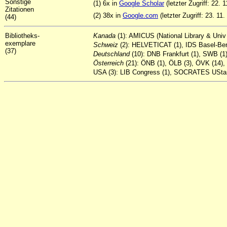
Sonstige
(1) 6x in
Google Scholar
(letzter Zugriff: 22. 
Zitationen
(2) 38x in
Google.com
(letzter Zugriff: 23. 11.
(44)
Bibliotheks-
Kanada
(1): AMICUS (National Library & Univ 
exemplare
Schweiz
(2): HELVETICAT (1), IDS Basel-Ber
(37)
Deutschland
(10): DNB Frankfurt (1), SWB (1
Österreich
(21): ÖNB (1), ÖLB (3), ÖVK (14), 
USA (3): LIB Congress (1), SOCRATES UStan