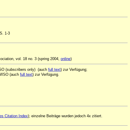
 S. 1-3
ociation, vol. 18 no. 3 (spring 2004,
online
)
ISO (subscribers only) (auch
full text
) zur Verfügung;
r WISO (auch
full text
) zur Verfügung.
es Citation Index
); einzelne Beiträge wurden jedoch 4x zitiert.