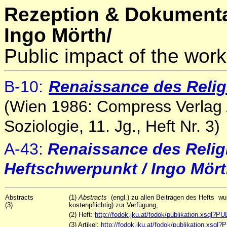
Rezeption & Dokumenta
Ingo Mörth/
Public impact of the work
B-10
:
Renaissance des Reli
(Wien 1986: Compress Verlag / 
Soziologie, 11. Jg., Heft Nr. 3)
A-43:
Renaissance des Reli
Heftschwerpunkt / Ingo Mör
Abstracts
(1)
Abstracts
(engl.) zu allen Beiträgen des Hefts w
(3)
kostenpflichtig) zur Verfügung;
(2) Heft:
http://fodok.jku.at/fodok/publikation.xsql?
(3) Artikel:
http://fodok.jku.at/fodok/publikation.xsq