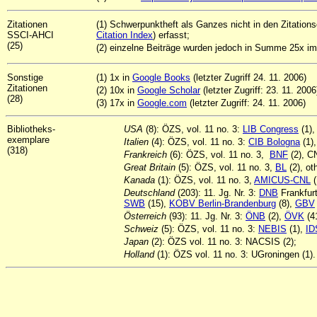
Zitationen
(1) Schwerpunktheft als Ganzes nicht i
n den Zitation
SSCI-AHCI
Citation Index
) erfasst;
(25)
(2) einzelne Beiträge wurden jedoch in Summe 25x im
Sonstige
(1) 1x in
Google Books
(letzter Zugriff 24. 11. 2006)
Zitationen
(2) 10x in
Google Scholar
(letzter Zugriff: 23. 11. 2006
(28)
(3) 17x in
Google.com
(letzter Zugriff: 24. 11. 2006)
Bibliotheks-
USA
(8): ÖZS, vol. 11 no. 3:
LIB Congress
(1),
exemplare
Italien
(4): ÖZS, vol. 11 no. 3:
CIB Bologna
(1)
(318)
Frankreich
(6): ÖZS, vol. 11 no. 3,
BNF
(2), C
Great Britain
(5): ÖZS, vol. 11 no. 3,
BL
(2), ot
Kanada
(1): ÖZS, vol. 11 no. 3,
AMICUS-CNL
(
Deutschland
(203): 11. Jg. Nr. 3:
DNB
Frankfurt
SWB
(15),
KOBV Berlin-Brandenburg
(8),
GBV
Österreich
(93): 11. Jg. Nr. 3:
ÖNB
(2),
ÖVK
(4
Schweiz
(5): ÖZS, vol. 11 no. 3:
NEBIS
(1),
ID
Japan
(2): ÖZS vol. 11 no. 3: NACSIS (2);
Holland
(1): ÖZS vol. 11 no. 3: UGroningen (1).