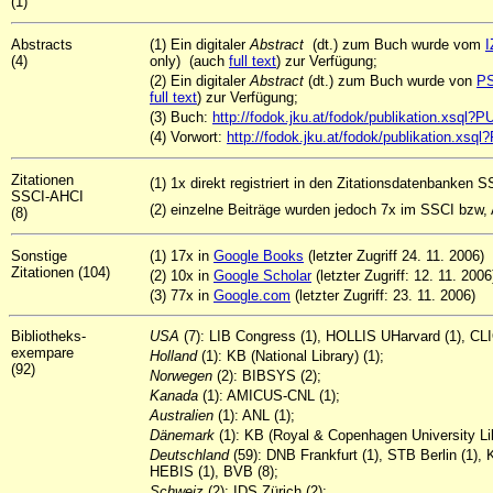
(1)
Abstracts
(1) Ein digitaler
Abstract
(dt.) zum Buch wurde vom
I
(4)
only) (auch
full text
) zur Verfügung;
(2) Ein digitaler
Abstract
(dt.) zum Buch wurde von
P
full text
) zur Verfügung;
(3) Buch:
http://fodok.jku.at/fodok/publikation.xsql
(4) Vorwort:
http://fodok.jku.at/fodok/publikation.xs
Zitationen
(1) 1x direkt registriert in den Zitationsdatenbanken S
SSCI-AHCI
(2) einzelne Beiträge wurden jedoch 7x im SSCI bzw, 
(8)
Sonstige
(1) 17x in
Google Books
(letzter Zugriff 24. 11. 2006)
Zitationen (104)
(2) 10x in
Google Scholar
(letzter Zugriff: 12. 11. 2006
(3) 77x in
Google.com
(letzter Zugriff: 23. 11. 2006)
Bibliotheks-
USA
(7): LIB Congress (1), HOLLIS UHarvard (1), CLI
exempare
Holland
(1): KB (National Library) (1);
(92)
Norwegen
(2): BIBSYS (2);
Kanada
(1): AMICUS-CNL (1);
Australien
(1): ANL (1);
Dänemark
(1): KB (Royal & Copenhagen University Lib
Deutschland
(59): DNB Frankfurt (1), STB Berlin (1)
HEBIS (1), BVB (8);
Schweiz
(2): IDS Zürich (2);