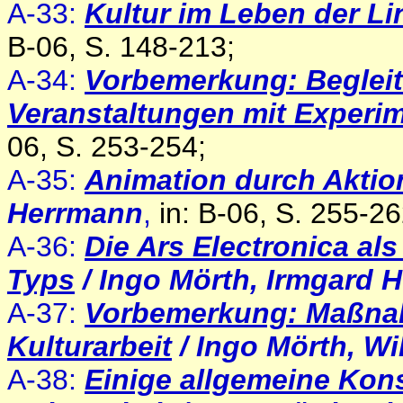
A-33:
Kultur im Leben der L
B-06, S. 148-213;
A-34:
Vorbemerkung: Begleit
Veranstaltungen mit Experi
06, S. 253-254;
A-35:
Animation durch Aktio
Herrmann
,
in: B-06, S. 255-26
A-36:
Die Ars Electronica al
Typs
/ Ingo Mörth, Irmgard 
A-37:
Vorbemerkung: Maßnah
Kulturarbeit
/ Ingo Mörth, W
A-38:
Einige allgemeine Ko