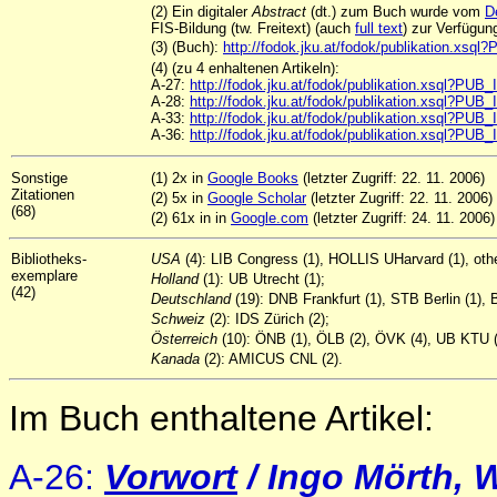
(2) Ein digitaler
Abstract
(dt.) zum Buch wurde vom
D
FIS-Bildung (tw. Freitext) (auch
full text
) zur Verfügun
(3) (Buch):
http://fodok.jku.at/fodok/publikation.xsq
(4) (zu 4 enhaltenen Artikeln):
A-27:
http://fodok.jku.at/fodok/publikation.xsql?PUB
A-28:
http://fodok.jku.at/fodok/publikation.xsql?PUB
A-33:
http://fodok.jku.at/fodok/publikation.xsql?PUB
A-36:
http://fodok.jku.at/fodok/publikation.xsql?PUB
Sonstige
(1) 2x in
Google Books
(letzter Zugriff: 22. 11. 2006)
Zitationen
(2) 5x in
Google Scholar
(letzter Zugriff: 22. 11. 2006)
(68)
(2) 61x in in
Google.com
(letzter Zugriff: 24. 11. 2006)
Bibliotheks-
USA
(4): LIB Congress (1), HOLLIS UHarvard (1), othe
exemplare
Holland
(1): UB Utrecht (1);
(42)
Deutschland
(19): DNB Frankfurt (1), STB Berlin (1),
Schweiz
(2): IDS Zürich (2);
Österreich
(10): ÖNB (1), ÖLB (2), ÖVK (4), UB KTU (
Kanada
(2): AMICUS CNL (2).
Im Buch enthaltene Artikel:
A-26:
Vorwort
/ Ingo Mörth, 