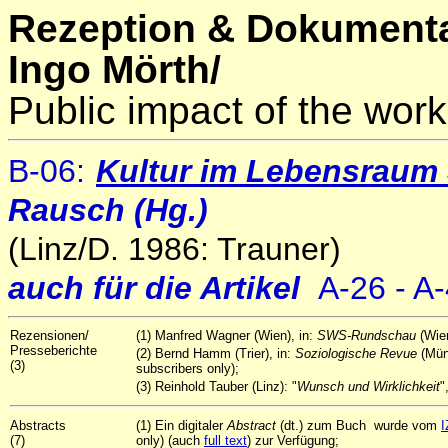
Rezeption & Dokumenta
Ingo Mörth/
Public impact of the work
B-06
:
Kultur im Lebensraum 
Rausch (Hg.)
(Linz/D. 1986: Trauner)
auch für die Artikel
A-26 - A
Rezensionen/
(1) Manfred Wagner (Wien), in:
SWS-Rundschau
(Wien
Presseberichte
(2) Bernd Hamm (Trier), in:
Soziologische Revue
(Münc
(3)
subscribers only);
(3) Reinhold Tauber (Linz): "
Wunsch und Wirklichkeit
"
Abstracts
(1) Ein digitaler
Abstract
(dt.) zum Buch wurde vom
I
(7)
only) (auch
full text
) zur Verfügung;