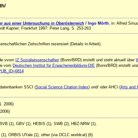
th/
ter aus einer Untersuchung in Oberösterreich
/ Ingo Mörth
;
in: Alfred Smu
ardt Kapner
, Frankfurt 1997: Peter Lang, S. 253-263
schaftlichen Zeitschriften rezensiert (Details in Arbeit).
urde vvom
IZ Sozialwissenschaften
(Bonn/BRD) erstellt und steht aktuell über
de vom
Deutschen Institut für Erwachenenbildung-DIE
(Bonn/BRD) erstellt und
l?PUB_ID=6814
nsdatenbanken SSCI (
Social Science Citation Index
) und/ oder AHCI (
Arts and 
11. 2006)
 2006)
, BVB (1), GBV (1), HEBIS (1), SWB (2), HBZ-NRW (1);
(1), ORBIS UYale (1), other (via OCLC worldcat) (6)