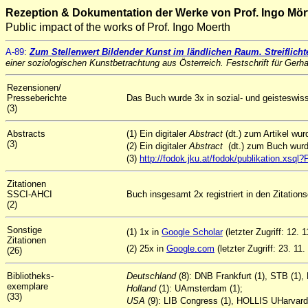
Rezeption & Dokumentation der Werke von Prof. Ingo Mör
Public impact of the works of Prof. Ingo Moerth
A-89:
Zum Stellenwert Bildender Kunst im ländlichen Raum
.
Streiflich
einer soziologischen Kunstbetrachtung aus Österreich. Festschrift für Gerh
Rezensionen/
Presseberichte
Das Buch wurde 3x in sozial- und geisteswissen
(3)
Abstracts
(1) Ein digitaler
Abstract
(dt.) zum Artikel w
(3)
(2) Ein digitaler
Abstract
(dt.) zum Buch wur
(3)
http://fodok.jku.at/fodok/publikation.xsq
Zitationen
SSCI-AHCI
Buch insgesamt 2x registriert in den Zitatio
(2)
Sonstige
(1) 1x in
Google Scholar
(letzter Zugriff: 12. 
Zitationen
(2) 25x in
Google.com
(letzter Zugriff: 23. 11.
(26)
Bibliotheks-
Deutschland
(8): DNB Frankfurt (1), STB (1)
exemplare
Holland
(1): UAmsterdam (1);
(33)
USA
(9): LIB Congress (1), HOLLIS UHarvard 