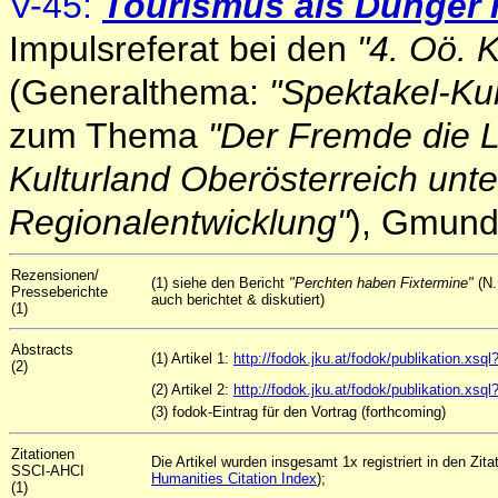
V-45:
Tourismus als Dünger r
Impulsreferat bei den
"4. Oö. 
(Generalthema:
"Spektakel-Ku
zum Thema
"Der Fremde die La
Kulturland Oberösterreich unt
Regionalentwicklung"
), Gmund
Rezensionen/
(1) siehe den Bericht
"Perchten haben Fixtermine"
(N.
Presseberichte
auch berichtet & diskutiert)
(1)
Abstracts
(1) Artikel 1:
http://fodok.jku.at/fodok/publikation.x
(2)
(2) Artikel 2:
http://fodok.jku.at/fodok/publikation.xs
(3)
fodok-Eintrag für den Vortrag (forthcoming)
Zitationen
Die Artikel wurden insgesamt 1x registriert in den Zi
SSCI-AHCI
Humanities Citation Index
);
(1)