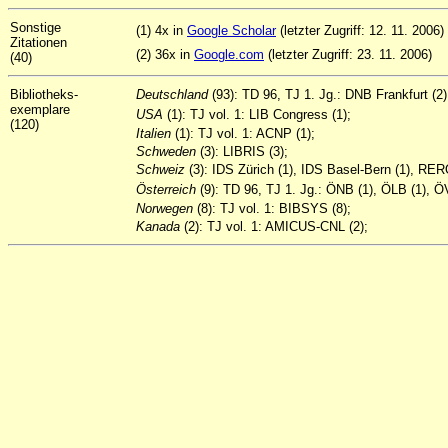
Sonstige
(1) 4x in
Google Scholar
(letzter Zugriff: 12. 11. 2006)
Zitationen
(2) 36x in
Google.com
(letzter Zugriff: 23. 11. 2006)
(40)
Bibliotheks-
Deutschland
(93): TD 96, TJ 1. Jg.: DNB Frankfurt 
exemplare
USA
(1): TJ vol. 1: LIB Congress (1);
(120)
Italien
(1): TJ vol. 1: ACNP (1);
Schweden
(3): LIBRIS (3);
Schweiz
(3): IDS Zürich (1), IDS Basel-Bern (1), RER
Österreich
(9): TD 96, TJ 1. Jg.: ÖNB (1), ÖLB (1), Ö
Norwegen
(8): TJ vol. 1: BIBSYS (8);
Kanada
(2): TJ vol. 1: AMICUS-CNL (2);