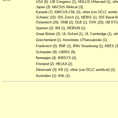
USA
(6): LIB Congress (1), HOLLIS UHarvard (1), othe
Japan
(3): NACSIS Webcat (3);
Kanada
(7): AMICUS-CNL (5), other (via OCLC worldca
Schweiz
(15): IDS Zürich (1), NEBIS (1), IDS Basel-B
Österreich
(26): ÖNB (2), ÖLB (1), ÖVK (20), UB KTU 
Spanien (2): BN (1), REBIUN (1);
Great Britain
(3): UL Oxford (1), UL Cambridge (1), ot
Griechenland
(1): Aristoteles UThessaloniki (1);
Frankreich
(5): BNF (1), BNU Strasbourg (1), ABES (3
Schweden
(9): LIBRIS (9);
Norwegen (4): BIBSYS (4);
Finnland
(2): HELKA (2);
Dänemark
(3): KB (1), other (via OCLC worldcat) (2);
Australien
(1): ANL (1);