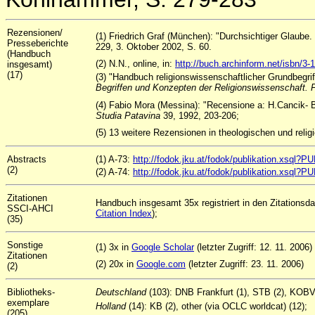
Rezensionen/
(1) Friedrich Graf (München): "Durchsichtiger Glaube
Presseberichte
229, 3. Oktober 2002, S. 60.
(Handbuch
(2) N.N., online, in:
http://buch.archinform.net/isbn/3
insgesamt)
(17)
(3) "Handbuch religionswissenschaftlicher Grundbegri
Begriffen und Konzepten der Religionswissenschaft. Fü
(4) Fabio Mora (Messina): "Recensione a: H.Cancik- B
Studia Patavina
39, 1992, 203-206;
(5) 13 weitere Rezensionen in theologischen und relig
Abstracts
(1) A-73:
http://fodok.jku.at/fodok/publikation.xsql?
(2)
(2) A-74:
http://fodok.jku.at/fodok/publikation.xsql?
Zitationen
Handbuch insgesamt 35x registriert in den Zitations
SSCI-AHCI
Citation Index
);
(35)
Sonstige
(1) 3x in
Google Scholar
(letzter Zugriff: 12. 11. 2006)
Zitationen
(2) 20x in
Google.com
(letzter Zugriff: 23. 11. 2006)
(2)
Bibliotheks-
Deutschland
(103): DNB Frankfurt (1), STB (2), KOB
exemplare
Holland
(14): KB (2), other (via OCLC worldcat) (12);
(205)