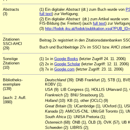
Abstracts
(1) Ein digitaler
Abstract
(dt.) zum Buch wurde von
P
(3)
full text
) zur Verfügung;
(2) Ein digitaler
Abstract
(dt.) zum Artikel wurde vom
FIS-Bildung (tw. Freitext) (auch
full text
) zur Verfügun
(3)
http://fodok.jku.at/fodok/publikation.xsql?PUB_I
Zitationen
Beitrag 2x registriert in den Zitationsdatenbanken SSC
SSCI-AHCI
Buch und Buchbeiträge 27x im SSCI bzw. AHCI zitiert
(29)
Sonstige
(1) 1x in
Google Books
(letzter Zugriff 24. 11. 2006)
Zitationen
(2) 2x in
Google Scholar
(letzter Zugriff: 12. 11. 2006)
(10)
(3) 7x in
Google.com
(letzter Zugriff: 23. 11. 2006)
Bibliotheks-
Deutschland
(39): DNB Frankfurt (2), STB (1), BV
exemplare
KOBV (1);
(139)
USA
(9): LIB Congress (1), HOLLIS UHarvard (1),
Frankreich
(2): BNU Strasbourg (2),
(auch: 2. Aufl.
Holland
(10): KB (1), other (OCLC) (9)
1990)
Great
Britain
(3): UCambridge (1), UOxford (1), UShe
Kanada
(2): AMICUS-CNL: UMcGill Toronto (1), UM
South
Africa
(1): UNISA Pretoria (1);
Österreich
(68): ÖNB (1), ÖLB (3), ÖVK (57), UB K
Schweden
(2): LIBRIS (2);