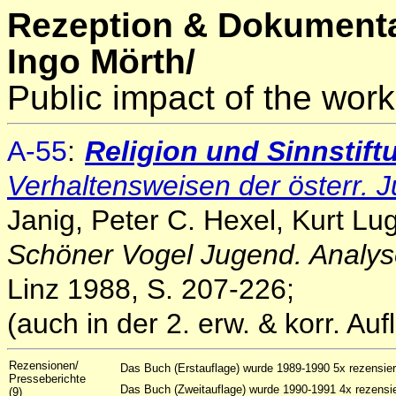
Rezeption & Dokumenta
Ingo Mörth/
Public impact of the work
A-55
:
Religion und Sinnstift
Verhaltensweisen der österr. 
Janig, Peter C. Hexel, Kurt Lu
Schöner Vogel Jugend. Analyse
Linz 1988, S. 207-226;
(auch in der 2. erw. & korr. Au
Rezensionen/
Das Buch (Erstauflage) wurde 1989-1990 5x rezensier
Presseberichte
Das Buch (Zweitauflage) wurde 1990-1991 4x rezensie
(9)