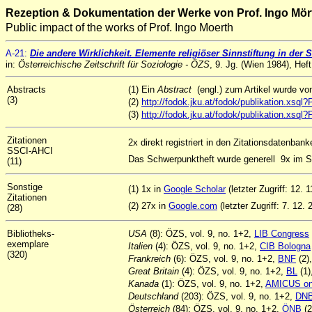
Rezeption & Dokumentation der Werke von Prof. Ingo Mör
Public impact of the works of Prof. Ingo Moerth
A
-21
:
Die andere Wirklichkeit. Elemente religiöser Sinnstiftung in der S
in:
Österreichische Zeitschrift für Soziologie - ÖZS
, 9. Jg. (Wien 1984), Hef
Abstracts
(1) Ein
Abstract
(engl.) zum Artikel wurde v
(3)
(2)
http://fodok.jku.at/fodok/publikation.xs
(3)
http://fodok.jku.at/fodok/publikation.xs
Zitationen
2x direkt registriert in den Zitationsdatenban
SSCI-AHCI
Das Schwerpunktheft wurde generell 9x im SS
(11)
Sonstige
(1) 1x in
Google Scholar
(letzter Zugriff: 12. 
Zitationen
(2) 27x in
Google.com
(letzter Zugriff: 7. 12. 
(28)
Bibliotheks-
USA
(8): ÖZS, vol. 9, no. 1+2,
LIB Congress
exemplare
Italien
(4): ÖZS, vol. 9, no. 1+2,
CIB Bologna
(320)
Frankreich
(6): ÖZS, vol. 9, no. 1+2,
BNF
(2)
Great Britain
(4): ÖZS, vol. 9, no. 1+2,
BL
(1)
Kanada
(1): ÖZS, vol. 9, no. 1+2,
AMICUS on
Deutschland
(203): ÖZS, vol. 9, no. 1+2,
DN
Österreich
(84): ÖZS, vol. 9, no. 1+2,
ÖNB
(2