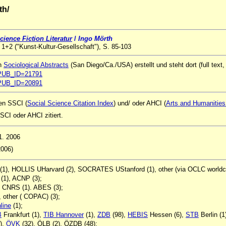
th/
cience Fiction Literatur
/
Ingo Mörth
t 1+2 ("Kunst-Kultur-Gesellschaft"), S. 85-103
on
Sociological Abstracts
(San Diego/Ca./USA) erstellt und steht dort (full text,
ql?PUB_ID=21791
ql?PUB_ID=20891
ken SSCI (
Social Science Citation Index
) und/ oder AHCI (
Arts and Humanities 
CI oder AHCI zitiert.
11. 2006
2006)
(1), HOLLIS UHarvard (2), SOCRATES UStanford (1), other (via OCLC worldca
(1), ACNP (3);
, CNRS (1). ABES (3);
, other ( COPAC) (3);
line
(1);
B
Frankfurt (1),
TIB Hannover
(1),
ZDB
(98),
HEBIS
Hessen (6),
STB
Berlin (1
),
ÖVK
(32), ÖLB (2), ÖZDB (48);