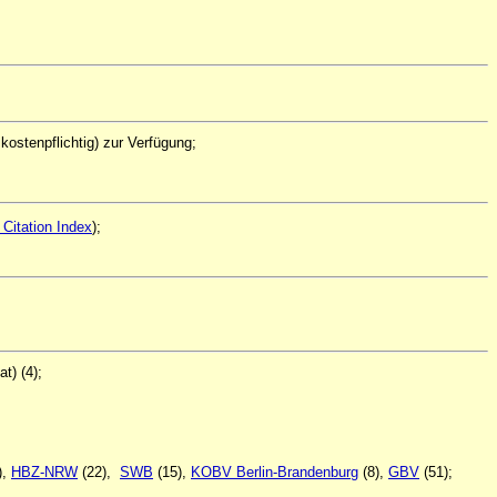
 kostenpflichtig) zur Verfügung;
Citation Index
);
t) (4);
),
HBZ-NRW
(22),
SWB
(15),
KOBV Berlin-Brandenburg
(8),
GBV
(51);