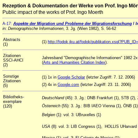
Rezeption & Dokumentation der Werke von Prof. Ingo Mör
Public impact of the works of Prof. Ingo Moerth
A
-17
:
Aspekte der Migration und Probleme der Migrationsforschung
/
I
i
n:
Demographische Informationen
, 3. Jg. (Wien 1982), S. 56-62
Abstracts
(1)
http://fodok.jku.at/fodok/publikation.xsql?PUB_I
(1)
Zitationen
Jahresband "Demographische Informationen" 1982 2x z
SSCI-AHCI
(
Arts and Humanities Citation Index
).
(2)
Sonstige
(1) 1x in
Google Scholar
(letzter Zugriff: 7. 12. 2006)
Zitationen
(2) 4x in
Google.com
(letzter Zugriff: 23. 11. 2006)
(5)
Bibliotheks-
Deutschland
(45): 3. Jg.: DNB Frankfurt (1), STB (2
exemplare
Österreich
(55): 3. Jg.: BIB IAEO Vienna (1), ÖNB (1)
(120)
Belgien
(1): vol. 3: UBruxelles (1)
USA
(8): vol. 3: LIB Congress (1), HOLLIS UHarvard (
Mexico
(1): vol. 3: El Colegio de Mexico (1);