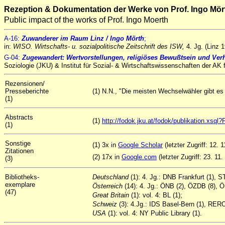
Rezeption & Dokumentation der Werke von Prof. Ingo Mör
Public impact of the works of Prof. Ingo Moerth
A
-16
:
Zuwanderer im Raum Linz
/ Ingo Mörth
;
in:
WISO. Wirtschafts- u. sozialpolitische Zeitschrift des ISW,
4. Jg. (Linz 
G-04:
Zugewandert:
Wertvorstellungen, religiöses Bewußtsein und Ver
Soziologie (JKU) & Institut für Sozial- & Wirtschaftswissenschaften der AK 
Rezensionen/
Presseberichte
(1) N.N., "Die meisten Wechselwähler gibt es
(1)
Abstracts
(1)
http://fodok.jku.at/fodok/publikation.xs
(1)
Sonstige
(1) 3x in
Google Scholar
(letzter Zugriff: 12. 
Zitationen
(2) 17x in
Google.com
(letzter Zugriff: 23. 11.
(3)
Bibliotheks-
Deutschland
(1): 4. Jg.: DNB Frankfurt (1), 
exemplare
Österreich
(14): 4. Jg.: ÖNB (2), ÖZDB (8), Ö
(47)
Great
Britain
(1): vol. 4: BL (1);
Schweiz
(3): 4.Jg.: IDS Basel-Bern (1), RERO
USA
(1): vol. 4: NY Public Library (1).