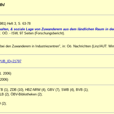
th/
1981) Heft 3, S. 63-78
halten, & soziale Lage von Zuwanderern aus dem ländlichen Raum in den
f. OÖ. - ISW, 97 Seiten (Forschungsbericht).
 bei den Zuwanderern in Industriezentren", in: Oö. Nachrichten (Linz/AUT: Wi
ql?PUB_ID=21797
11. 2006)
 2006)
STB (1), ZDB (10), HBZ-NRW (4), GBV (7), SWB (4), BVB (1);
LB (2), ÖBV-Bibliotheken (2);
 (2);