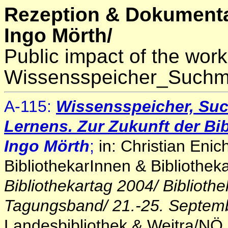
Rezeption & Dokumenta
Ingo Mörth/
Public impact of the work
Wissensspeicher_Suchm
A-115:
Wissensspeicher, Su
Lernens.
Zur Zukunft der Bi
Ingo Mörth
;
in: Christian Enic
BibliothekarInnen & Bibliothek
Bibliothekartag 2004/ Biblioth
Tagungsband/ 21.-25. Septemb
Landesbibliothek & Weitra/NÖ 2