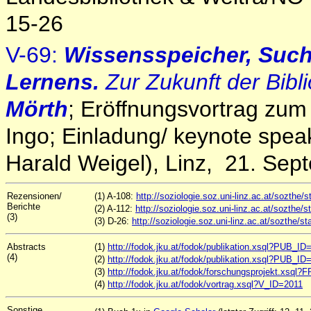
15-26
V-69:
Wissensspeicher, Suc
Lernens.
Zur Zukunft der Bibl
Mörth
; Eröffnungsvortrag zum 
Ingo; Einladung/ keynote speak
Harald Weigel), Linz, 21. Se
Rezensionen/
(1) A-108:
http://soziologie.soz.uni-linz.ac.at/sozthe/
Berichte
(2) A-112:
http://soziologie.soz.uni-linz.ac.at/sozthe/
(3)
(3) D-26:
http://soziologie.soz.uni-linz.ac.at/sozthe
Abstracts
(1)
http://fodok.jku.at/fodok/publikation.xsql?PUB_I
(4)
(2)
http://fodok.jku.at/fodok/publikation.xsql?PUB_I
(3)
http://fodok.jku.at/fodok/forschungsprojekt.xsql
(4)
http://fodok.jku.at/fodok/vortrag.xsql?V_ID=2011
Sonstige