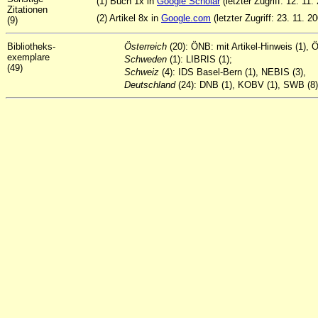
(1) Buch 1x in
Google Scholar
(letzter Zugriff: 12. 11.
Zitationen
(2) Artikel 8x in
Google.com
(letzter Zugriff: 23. 11. 2
(9)
Bibliotheks-
Österreich
(20): ÖNB: mit Artikel-Hinweis (1), 
exemplare
Schweden
(1): LIBRIS (1);
(49)
Schweiz
(4): IDS Basel-Bern (1), NEBIS (3),
Deutschland
(24): DNB (1), KOBV (1), SWB (8)