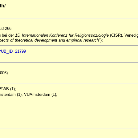
th/
263-266
g bei der
15. Internationalen Konferenz für Religionssoziologie
(CISR), Venedig
ects of theoretical development and empirical research"
);
ql?PUB_ID=21799
2006)
 SWB (1);
Amsterdam (1), VUAmsterdam (1);