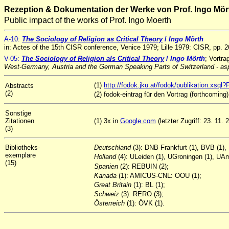
Rezeption & Dokumentation der Werke von Prof. Ingo Mör
Public impact of the works of Prof. Ingo Moerth
A
-10
:
The Sociology of Religion as Critical Theory
/
Ingo Mörth
in: Actes of the 15th CISR conference, Venice 1979; Lille 1979: CISR, pp. 
V-05:
The Sociology of Religion als Critical Theory
/
Ingo Mörth
;
Vortra
West-Germany, Austria and the German Speaking Parts of Switzerland - asp
(1)
http://fodok.jku.at/fodok/publikation.xs
Abstracts
(2)
(2) fodok-eintrag für den Vortrag (forthcoming)
Sonstige
Zitationen
(1) 3x in
Google.com
(letzter Zugriff: 23. 11. 
(3)
Bibliotheks-
Deutschland
(3): DNB Frankfurt (1), BVB (1),
exemplare
Holland
(4): ULeiden (1), UGroningen (1), U
(15)
Spanien
(2): REBUIN (2);
Kanada
(1): AMICUS-CNL: OOU (1);
Great
Britain
(1): BL (1);
Schweiz
(3): RERO (3);
Österreich
(1): ÖVK (1).