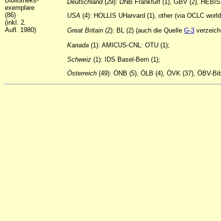
Bibliotheks-
Deutschland
(29): DNB Frankfurt (1), GBV (2), HEBIS
exemplare
(86)
USA
(4): HOLLIS UHarvard (1), other (via OCLC worldc
(inkl. 2.
Aufl. 1980)
Great
Britain
(2): BL (2) (auch die Quelle
G-3
verzeich
Kanada
(1): AMICUS-CNL: OTU (1);
Schweiz
(1): IDS Basel-Bern (1);
Österreich
(49): ÖNB (5), ÖLB (4), ÖVK (37), ÖBV-Bibl