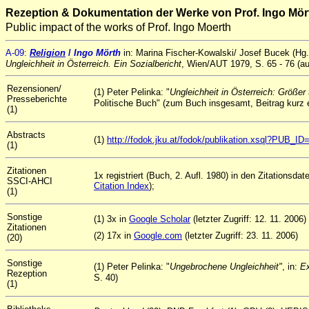
Rezeption & Dokumentation der Werke von Prof. Ingo Mör
Public impact of the works of Prof. Ingo Moerth
A
-09
:
Religion
/
Ingo Mörth
in: Marina Fischer-Kowalski/ Josef Bucek (Hg
Ungleichheit in Österreich. Ein Sozialbericht
, Wien/AUT 1979, S. 65 - 76 (au
Rezensionen/
(1) Peter Pelinka: "
Ungleichheit in Österreich: Größer
Presseberichte
Politische Buch" (zum Buch insgesamt, Beitrag kurz 
(1)
Abstracts
(1)
http://fodok.jku.at/fodok/publikation.xsql?PUB_I
(1)
Zitationen
1x registriert (Buch, 2. Aufl. 1980) in den Zitationsd
SSCI-AHCI
Citation Index
);
(1)
Sonstige
(1) 3x in
Google Scholar
(letzter Zugriff: 12. 11. 2006)
Zitationen
(2) 17x in
Google.com
(letzter Zugriff: 23. 11. 2006)
(20)
Sonstige
(1) Peter Pelinka: "
Ungebrochene Ungleichheit"
, in:
Ex
Rezeption
S. 40)
(1)