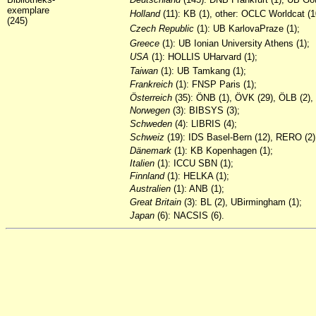
exemplare
Holland
(11): KB (1), other: OCLC Worldcat (1
(245)
Czech Republic
(1): UB KarlovaPraze (1);
Greece
(1): UB Ionian University Athens (1);
USA
(1): HOLLIS UHarvard (1);
Taiwan
(1): UB Tamkang (1);
Frankreich
(1): FNSP Paris (1);
Österreich
(35): ÖNB (1), ÖVK (29), ÖLB (2),
Norwegen
(3): BIBSYS (3);
Schweden
(4): LIBRIS (4);
Schweiz
(19): IDS Basel-Bern (12), RERO (2)
Dänemark
(1): KB Kopenhagen (1);
Italien
(1): ICCU SBN (1);
Finnland
(1): HELKA (1);
Australien
(1): ANB (1);
Great
Britain
(3): BL (2), UBirmingham (1);
Japan
(6): NACSIS (6).