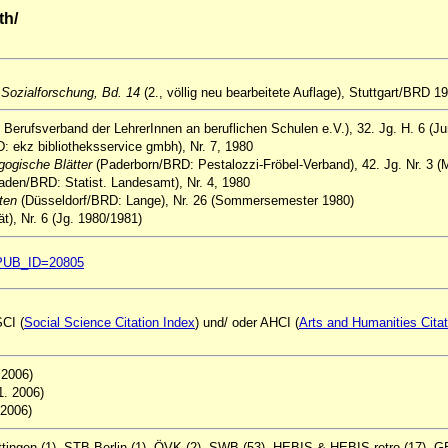
th/
 Sozialforschung, Bd. 14
(2., völlig neu bearbeitete Auflage), Stuttgart/BRD 1
 Berufsverband der LehrerInnen an beruflichen Schulen e.V.), 32. Jg. H. 6 (Ju
: ekz bibliotheksservice gmbh), Nr. 7, 1980
gogische Blätter
(Paderborn/BRD: Pestalozzi-Fröbel-Verband), 42. Jg. Nr. 3 (
den/BRD: Statist. Landesamt), Nr. 4, 1980
nten
(Düsseldorf/BRD: Lange), Nr. 26 (Sommersemester 1980)
), Nr. 6 (Jg. 1980/1981)
ql?PUB_ID=20805
SCI (
Social Science Citation Index
) und/ oder AHCI (
Arts and Humanities Citat
. 2006)
11. 2006)
 2006)
ttingen (1), STB Berlin (1), ÖVK (2), SWB (53), HEBIS & HEBIS-retro (17), 