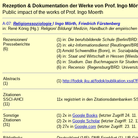
Rezeption & Dokumentation der Werke von Prof. Ingo Mör
Public impact of the works of Prof. Ingo Moerth
A
-07
:
Religionssoziologie
/
Ingo Mörth, Friedrich Fürstenberg
in: René König (Hg.):
Religion/ Bildung/ Medizin, Handbuch der empirischen
Rezensionen/
(1) in:
Die berufsbildende Schule
(Berlin/BRD:
Presseberichte
(2) in:
ekz-Informationsdienst
(Reutlingen/BRD
(6):
(3) Arnold Schwendtke (Bonn), in:
Sozialpäda
(4) in:
Staat und Wirtschaft in Hessen
(Wiesba
(5) in:
Studium. Das Buchmagazin für Stude
(6) in:
Recensio
(Regensburg/BRD: Universität
Abstracts
(1)
http://fodok.jku.at/fodok/publikation.xs
(1)
Zitationen
SSCI-AHCI
11x registriert in den Zitationsdatenbanken S
(11)
Sonstige
(1) 2x in
Google Books
(letzter Zugriff 24. 11
Zitationen
(2) 2x in
Google Scholar
(letzter Zugriff: 12. 
(31)
(3) 27x in
Google.com
(letzter Zugriff: 23. 11.
Bibliotheks-
Deutschland
(145): DNB Frankfurt (1), UB Gö