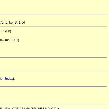
979: Enke, S. 1-84
ni 1980)
Mai/Juni 1981)
ion Index
);
GBV (63), KOBV Berlin (16), HBZ-NRW (91),