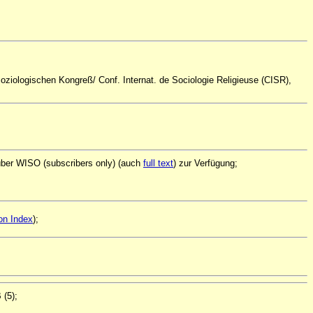
ssoziologischen Kongreß/ Conf. Internat. de Sociologie Religieuse (CISR),
 über WISO (subscribers only) (auch
full text
) zur Verfügung;
on Index
);
 (5);