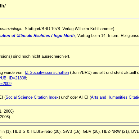
th/
enssoziologie
, Stuttgart/BRD 1978: Verlag Wilhelm Kohlhammer)
ion of Ultimate Realities / Ingo Mörth
; V
ortrag beim 14. Intern. Religion
ions) sind noch nicht ausrecherchiert.
rag wurde vom
IZ Sozialwissenschaften
(Bonn/BRD) erstellt und steht aktuell
ql?PUB_ID=21808
;
ID=2009
CI (
Social Science Citation Index
) und/ oder AHCI (
Arts and Humanities Citati
11. 2006)
 2006)
rlin (1), HEBIS & HEBIS-retro (20), SWB (16), GBV (20), HBZ-NRW (21), BVB
);