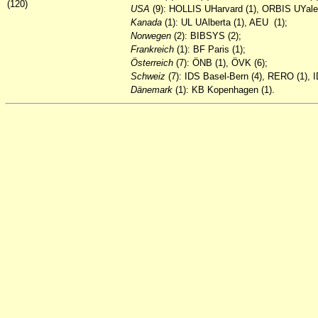
(120)
USA
(9): HOLLIS UHarvard (1), ORBIS UYale (
Kanada
(1): UL UAlberta (1), AEU (1);
Norwegen
(2): BIBSYS (2);
Frankreich
(1): BF Paris (1);
Österreich
(7): ÖNB (1), ÖVK (6);
Schweiz
(7): IDS Basel-Bern (4), RERO (1), I
Dänemark
(1): KB Kopenhagen (1).