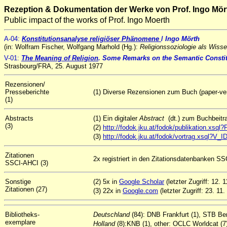
Rezeption & Dokumentation der Werke von Prof. Ingo Mör
Public impact of the works of Prof. Ingo Moerth
A
-04
:
Konstitutionsanalyse religiöser Phänomene
/
Ingo Mörth
(in: Wolfram Fischer, Wolfgang Marhold (Hg.):
Religionssoziologie als Wiss
V-01:
The Meaning of Religion
. Some Remarks on the Semantic Constitut
Strasbourg/FRA, 25. August 1977
Rezensionen/
Presseberichte
(1) Diverse Rezensionen zum Buch (paper-vers
(1)
Abstracts
(1) Ein digitaler
Abstract
(dt.) zum Buchbeit
(3)
(2)
http://fodok.jku.at/fodok/publikation.xs
(3)
http://fodok.jku.at/fodok/vortrag.xsql?V_
Zitationen
2x registriert in den Zitationsdatenbanken SS
SSCI-AHCI (3)
Sonstige
(2) 5x in
Google Scholar
(letzter Zugriff: 12. 
Zitationen (27)
(3) 22x in
Google.com
(letzter Zugriff: 23. 11.
Bibliotheks-
Deutschland
(84): DNB Frankfurt (1), STB Be
exemplare
Holland
(8):KNB (1), other: OCLC Worldcat (7