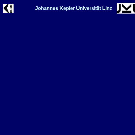
J
K
U
L
ohannes
epler
niversität
inz