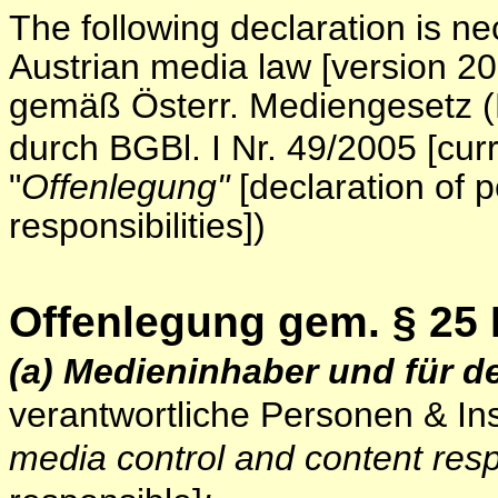
The following declaration is n
Austrian media law [version 200
gemäß Österr. Mediengesetz (
durch BGBl. I Nr. 49/2005 [cur
"
Offenlegung"
[declaration of p
responsibilities])
Offenlegung gem. § 25
(a) Medieninhaber und für de
verantwortliche Personen & In
media control and content resp