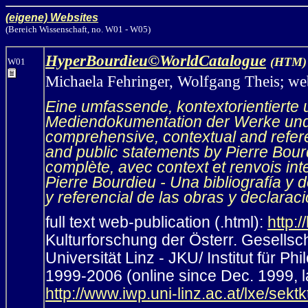
(eigene) Websites
(Bereich Wissenschaft, no. W01 - W05)
HyperBourdieu©WorldCatalogue
(HTM)
W01
Michaela Fehringer, Wolfgang Theis; web
Eine umfassende, kontextorientierte u
Mediendokumentation der Werke und
comprehensive, contextual and refere
and public statements by Pierre Bour
complète, avec context et renvois int
Pierre Bourdieu - Una bibliografía y
y referencial de las obras y declarac
full text web-publication (.html):
http:/
Kulturforschung der Österr. Gesellsch
Universität Linz - JKU/ Institut für P
1999-2006 (online since Dec. 1999, l
http://www.iwp.uni-linz.ac.at/lxe/sek