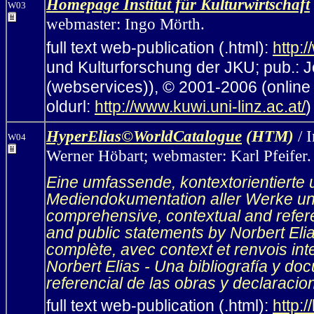
Homepage Institut für Kulturwirtschaft
W03
webmaster: Ingo Mörth.
full text web-publication (.html):
http:/
und Kulturforschung der JKU; pub.: J
(webservices)), © 2001-2006 (online
oldurl:
http://www.kuwi.uni-linz.ac.at/
)
HyperElias©WorldCatalogue
(HTM)
/ 
W04
Werner Höbart; webmaster:
Karl Pfeifer.
Eine umfassende, kontextorientierte u
Mediendokumentation aller Werke un
comprehensive, contextual and refere
and public statements by Norbert Eli
complète, avec context et renvois int
Norbert Elias - Una bibliografía y d
referencial de las obras y declaracio
full text web-publication (.html):
http:/