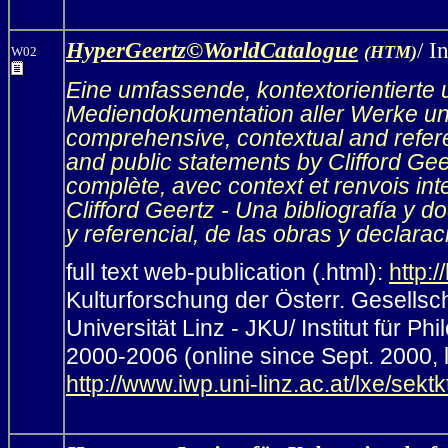
HyperGeertz©WorldCatalogue
/ I
(HTM)
W02
Eine umfassende, kontextorientierte u
Mediendokumentation aller Werke un
comprehensive, contextual and refere
and public statements by Clifford Gee
complète, avec context et renvois int
Clifford Geertz - Una bibliografía y 
y referencial, de las obras y declarac
full text web-publication (.html):
http:/
Kulturforschung der Österr. Gesellsch
Universität Linz - JKU/ Institut für P
2000-2006 (online since Sept. 2000, 
http://www.iwp.uni-linz.ac.at/lxe/sekt