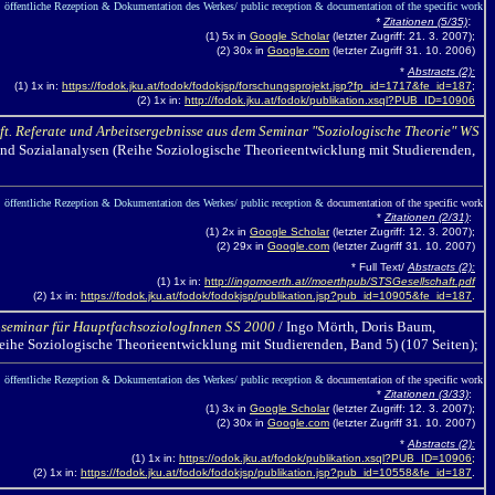
öffentliche Rezeption & Dokumentation des Werkes/ public reception & documentation of the specific work
:
*
Zitationen (5/35)
(1) 5x in
Google Scholar
(letzter Zugriff: 21. 3. 2007);
(2) 30x in
Google.com
(letzter Zugriff 31. 10. 2006)
*
Abstracts (2):
(1) 1x in:
https://fodok.jku.at/fodok/fodokjsp/forschungsprojekt.jsp?fp_id=1717&fe_id=187
;
(2) 1x in:
http://fodok.jku.at/fodok/publikation.xsql?PUB_ID=10906
aft. Referate und Arbeitsergebnisse aus dem Seminar "Soziologische Theorie" WS
und Sozialanalysen (Reihe Soziologische Theorieentwicklung mit Studierenden,
öffentliche Rezeption & Dokumentation des Werkes/ public reception &
documentation of the specific work
*
Zitationen (2/31)
:
(1) 2x in
Google Scholar
(letzter Zugriff: 12. 3. 2007);
(2) 29x in
Google.com
(letzter Zugriff 31. 10. 2007)
* Full Text/
Abstracts (2):
(1) 1x in:
http://
ingomoerth.at//moerthpub/STSGesellschaft.pdf
(2) 1x in:
https://fodok.jku.at/fodok/fodokjsp/publikation.jsp?pub_id=10905&fe_id=187
.
oseminar für HauptfachsoziologInnen SS 2000
/ Ingo Mörth,
Doris Baum,
eihe
Soziologische Theorieentwicklung mit Studierenden, Band 5) (107 Seiten);
öffentliche Rezeption & Dokumentation des Werkes/ public reception &
documentation of the specific work
*
Zitationen (3/33)
:
(1) 3x in
Google Scholar
(letzter Zugriff: 12. 3. 2007);
(2) 30x in
Google.com
(letzter Zugriff 31. 10. 2007)
*
Abstracts (2):
(1) 1x in:
https://odok.jku.at/fodok/publikation.xsql?PUB_ID=10906
;
(2) 1x in:
https://fodok.jku.at/fodok/fodokjsp/publikation.jsp?pub_id=10558&fe_id=187
.