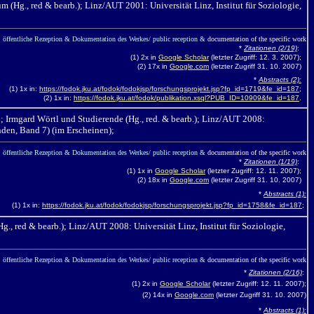
m (Hg., red & bearb.
);
Linz/AUT 2001: Universität Linz, Institut für Soziologie,
öffentliche Rezeption & Dokumentation des Werkes/ public reception &
documentation of the specific work
*
Zitationen (2/19)
:
(1) 2x in
Google Scholar
(letzter Zugriff: 12. 3. 2007);
(2) 17x in
Google.com
(letzter Zugriff 31. 10. 2007)
*
Abstracts (2):
(1) 1x in:
https://fodok.jku.at/fodok/fodokjsp/forschungsprojekt.jsp?fp_id=1719&fe_id=187
;
(2) 1x in:
https://fodok.jku.at/fodok/publikation.xsql?PUB_ID=10909
&fe_id=187
.
; Irmgard Wörtl und Studierende (Hg., red. & bearb.); Linz/AUT 2008:
nden, Band 7) (im Erscheinen);
öffentliche Rezeption & Dokumentation des Werkes/ public reception &
documentation of the specific work
*
Zitationen (1/19)
:
(1) 1x in
Google Scholar
(letzter Zugriff: 12. 11. 2007);
(2) 18x in
Google.com
(letzter Zugriff 31. 10. 2007)
*
Abstracts (1):
(1) 1x in:
https://fodok.jku.at/fodok/fodokjsp/forschungsprojekt.jsp?fp_id=1758&fe_id=187
;
g., red & bearb.);
Linz/AUT 2008: Universität Linz, Institut für Soziologie,
öffentliche Rezeption & Dokumentation des Werkes/ public reception &
documentation of the specific work
*
Zitationen (2/16)
:
(1) 2x in
Google Scholar
(letzter Zugriff: 12. 11. 2007);
(2) 14x in
Google.com
(letzter Zugriff 31. 10. 2007)
*
Abstracts (1):