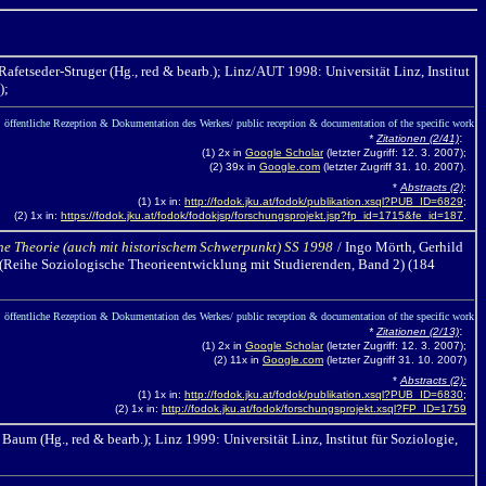
Rafetseder-Struger
(Hg., red & bearb.
); Linz/AUT 1998: Universität Linz, Institut
);
öffentliche Rezeption & Dokumentation des Werkes/ public reception & documentation of the specific work
:
*
Zitationen (2/41)
(1) 2x in
Google Scholar
(letzter Zugriff: 12. 3. 2007);
(2) 39x in
Google.com
(letzter Zugriff 31. 10. 2007).
*
Abstracts (2)
:
(1) 1x in:
http://fodok.jku.at/fodok/publikation.xsql?PUB_ID=6829
;
(2) 1x in:
https://fodok.jku.at/fodok/fodokjsp/forschungsprojekt.jsp?fp_id=1715&fe_id=187
.
he Theorie (auch mit historischem Schwerpunkt) SS 1998
/ Ingo Mörth,
Gerhild
(Reihe Soziologische Theorieentwicklung mit Studierenden, Band 2) (184
öffentliche Rezeption & Dokumentation des Werkes/ public reception & documentation of the specific work
:
*
Zitationen (2/13)
(1) 2x in
Google Scholar
(letzter Zugriff: 12. 3. 2007);
(2) 11x in
Google.com
(letzter Zugriff 31. 10. 2007)
*
Abstracts (2):
(1) 1x in:
http://fodok.jku.at/fodok/publikation.xsql?PUB_ID=6830
;
(2) 1x in:
http://fodok.jku.at/fodok/forschungsprojekt.xsql?FP_ID=1759
 Baum (Hg., red & bearb.
);
Linz 1999: Universität Linz, Institut für Soziologie,