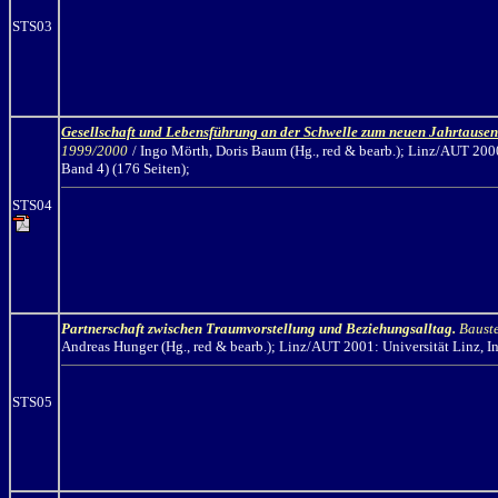
STS03
Gesellschaft und Lebensführung an der Schwelle zum neuen Jahrtause
1999/2000
/ Ingo Mörth,
Doris Baum (Hg., red & bearb.
);
Linz/AUT 2000
Band 4) (176 Seiten);
STS04
Partnerschaft zwischen Traumvorstellung und Beziehungsalltag.
Bauste
Andreas Hunger (Hg., red & bearb.
);
Linz/AUT 2001: Universität Linz, In
STS05