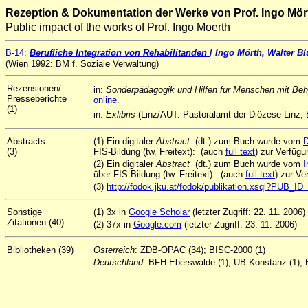
Rezeption & Dokumentation der Werke von Prof. Ingo Mör
Public impact of the works of Prof. Ingo Moerth
B-14
:
Berufliche Integration von Rehabilitanden
/
Ingo Mörth, Walter B
(Wien 1992: BM f. Soziale Verwaltung)
Rezensionen/
in:
Sonderpädagogik und Hilfen für Menschen mit Be
Presseberichte
online
.
(1)
in:
Exlibris
(Linz/AUT: Pastoralamt der Diözese Linz,
Abstracts
(1) Ein digitaler
Abstract
(dt.) zum Buch wurde vom
D
(3)
FIS-Bildung (tw. Freitext): (auch
full text
) zur Verfügu
(2) Ein digitaler
Abstract
(dt.) zum Buch wurde vom
I
über FIS-Bildung (tw. Freitext): (auch
full text
) zur Ve
(3)
http://fodok.jku.at/fodok/publikation.xsql?PUB_I
Sonstige
(1) 3x in
Google Scholar
(letzter Zugriff: 22. 11. 2006)
Zitationen (40)
(2) 37x in
Google.com
(letzter Zugriff: 23. 11. 2006)
Bibliotheken (39)
Österreich
: ZDB-OPAC (34); BISC-2000 (1)
Deutschland
: BFH Eberswalde (1), UB Konstanz (1),