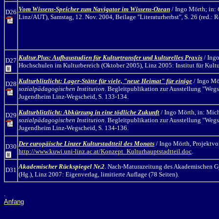
Vom Wissens-Speicher zum Navigator im Wissens-Ozean
/ Ingo Mörth;
in:
D26
Linz/AUT)
, Samstag, 12. Nov. 2004, Beilage "Literaturherbst", S. 26 (red.: 
Kultur.Plus: Aufbaustudien für Kulturtransfer und kulturelles Praxis
/ Ingo
D27
Hochschulen im Kulturbereich (Oktober 2005), Linz 2005: Institut für Kultur
Kulturblitzlicht: Lager-Stätte für viele, "neue Heimat" für einige
/ Ingo Mö
D28
sozialpädagogischen Institution
. Begleitpublikation zur Ausstellung "Weg
Jugendheim Linz-Wegscheid, S. 133-134.
Kulturblitzlicht:
Abkürzung in eine tödliche Zukunft
/ Ingo Mörth,
in: Mic
D29
sozialpädagogischen Institution
. Begleitpublikation zur Ausstellung "Weg
Jugendheim Linz-Wegscheid, S. 134-136.
Der europäische Linzer Kulturstadtteil des Monats
/ Ingo Mörth, Projektvor
D30
http://www.kuwi.uni-linz.ac.at/Konzept_Kulturhauptstadtteil.doc
.
Akademischer Rückspiegel Nr.2
. Nach-Maturazeitung des Akademischen Gym
D31
(Hg.), Linz 2007: Eigenverlag, limitierte Auflage (78 Seiten).
.
Anfang