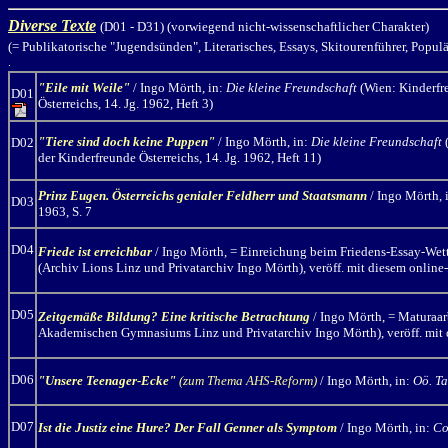
Diverse Texte
(D01 - D31) (vorwiegend nicht-wissenschaftlicher Charakter)
(= Publikatorische "Jugendsünden", Literarisches, Essays, Skitourenführer, Popul
.
"Eile mit Weile"
/ Ingo Mörth
, in:
Die kleine Freundschaft
(Wien: Kinderfre
D01
Österreichs, 14. Jg. 1962, Heft 3)
"Tiere sind doch keine Puppen"
/ Ingo Mörth
, in:
Die kleine Freundschaft
(
D02
der Kinderfreunde Österreichs, 14. Jg. 1962, Heft 11)
Prinz Eugen. Österreichs genialer Feldherr und Staatsmann
/ Ingo Mörth,
D03
1963, S. 7
D04
Friede ist erreichbar
/ Ingo Mörth,
=
Einreichung beim Friedens-Essay-Wett
(Archiv Lions Linz und Privatarchiv Ingo Mörth), veröff. mit diesem online-
D05
Zeitgemäße Bildung? Eine kritische Betrachtung
/ Ingo Mörth, = Maturaa
Akademischen Gymnasiums Linz und Privatarchiv Ingo Mörth), veröff. mit 
D06
"Unsere Teenager-Ecke"
(zum Thema AHS-Reform)
/ Ingo Mörth,
in:
Oö. Ta
D07
Ist die Justiz eine Hure? Der Fall Genner als Symptom
/ Ingo Mörth,
in:
Co