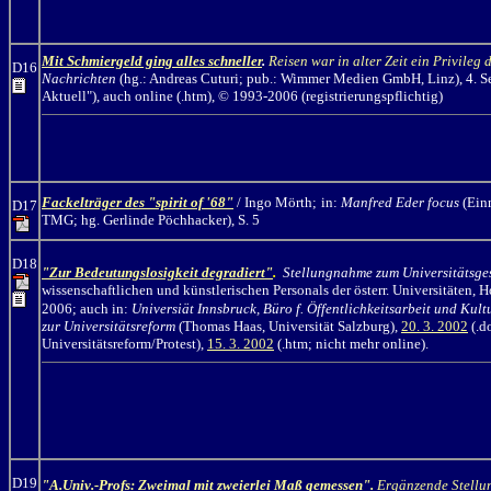
Mit Schmiergeld ging alles schneller
.
Reisen war in alter Zeit ein Privileg
D16
Nachrichten
(hg.: Andreas Cuturi; pub.: Wimmer Medien GmbH, Linz), 4. Se
Aktuell"), auch online (.htm), © 1993-2006 (registrierungspflichtig)
Fackelträger des "spirit of '68"
/ Ingo Mörth;
in:
Manfred Eder focus
(Ein
D17
TMG; hg. Gerlinde Pöchhacker), S. 5
D18
"Zur Bedeutungslosigkeit degradiert"
.
Stellungnahme zum Universitätsge
wissenschaftlichen und künstlerischen Personals der österr. Universitäten, 
2006; auch in:
Universiät Innsbruck, Büro f. Öffentlichkeitsarbeit und Kult
zur Universitätsreform
(Thomas Haas, Universität Salzburg),
20. 3. 2002
(.d
Universitätsreform/Protest),
15. 3. 2002
(.htm; nicht mehr online).
D19
"A.Univ.-Profs: Zweimal mit zweierlei Maß gemessen".
Ergänzende Stellu