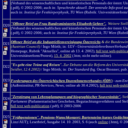
(Verband des wissenschaftlichen und künstlerischen Personals der österr. Un
(.pdf), © 2002-2006; auch in:
Sprachrohr aktuell. Der zentrale Info-pool zu
auch in:
Institut für Festkörperphysik, TU Wien
(Rubrik: Universitätsreform/
"Offener Brief an Frau Bundesministerin Elisabeth Gehrer".
Weitere Stel
D20
(Verband des wissenschaftlichen und künstlerischen Personals der österr. Un
(.pdf), © 2002-2006; auch in:
Institut für Festkörperphysik, TU Wien
(Rubrik
Offener Brief an die Industriellenvereinigung Österreichs
& die Bundeswir
D21
(Austrian Council)
/ Ingo Mörth; in:
ULV - UniversitätslehrerInnenVerband
Homepage, Rubrik "Aktuelles", online ab 13. 4. 2002),
full text web-public
Universitätsreform/Protest),
15. 4. 2002
(.htm; nicht mehr online).
"Es geht eine Träne auf Reisen".
Zur Debatte um die Reform des Universitä
D22
Seidler, 12.4.2002)
/ Ingo Mörth; in:
Der Standard
(hg. Oscar Bronner; pub
D23
Forderungen des Österreichischen DozentInnenverbandes (ÖDV)
-
zum Ent
(Außeninstitut, PR-Services, News; online ab 30.4.2002),
full text web-publ
"Zerstörung von Lebensplanungen und biographischer Souveränität"
.
Ste
D24
Parlament
(Parlamentarisches Geschehen, Begutachtungsverfahren und Stell
full text web-publication
(.pdf), © 2003-2006
D25
"Frühpensionen". Pensions-Wunschkonzert: Bartensteins kurzes Gedächtn
Linz/AUT); Leserbrief, Ausgabe 14. 10. 2003, S. 6 (auch
online
(.htm), © 20