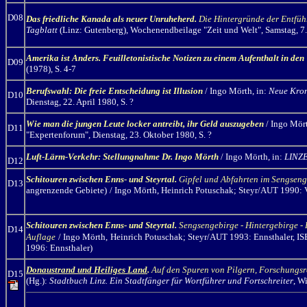
D08
Das friedliche Kanada als neuer Unruheherd.
Die Hintergründe der Entfüh
Tagblatt
(Linz: Gutenberg), Wochenendbeilage "Zeit und Welt", Samstag, 7
Amerika ist Anders. Feuilletonistische Notizen zu einem Aufenthalt in de
D09
(1978), S. 4-7
Beru
fswahl: Die freie Entscheidung ist Illusion
/ Ingo Mörth, in:
Neue Kron
D10
Dienstag, 22. April 1980, S. ?
Wie man die jungen Leute locker antreibt, ihr Geld auszugeben
/ Ingo Mör
D11
"Expertenforum", Dienstag, 23. Oktober 1980, S. ?
Luft-Lärm-Verkehr: Stellungnahme Dr. Ingo Mörth
/ Ingo Mörth, in:
LINZE
D12
Schitouren zwischen Enns
-
und Steyrtal.
Gipfel und Abfahrten im Sengseng
D13
angrenzende Gebiete)
/ Ingo Mörth,
Heinrich Potuschak; Steyr/AUT 1990: V
Schitouren zwischen Enns
-
und Steyrtal.
Sengsengebirge - Hintergebirge - 
D14
Auflage
/ Ingo Mörth,
Heinrich Potuschak; Steyr/AUT 1993: Ennsthaler, I
1996: Ennsthaler)
Donaustrand und Heiliges Land
.
Auf den Spuren von Pilgern, Forschungsr
D15
(Hg.):
Stadtbuch Linz. Ein Stadtfänger für Wortführer und Fortschreiter
, W